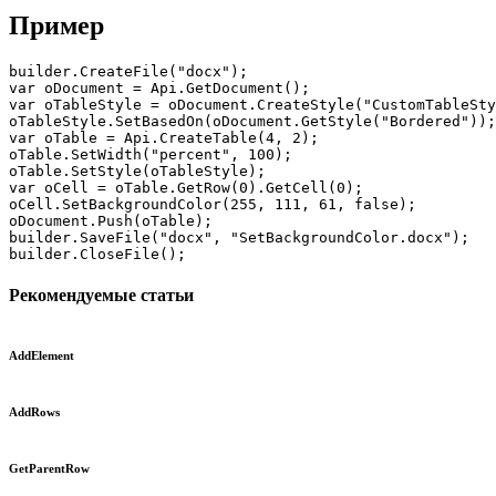
Пример
builder.CreateFile("docx");

var oDocument = Api.GetDocument();

var oTableStyle = oDocument.CreateStyle("CustomTableSty
oTableStyle.SetBasedOn(oDocument.GetStyle("Bordered"));

var oTable = Api.CreateTable(4, 2);

oTable.SetWidth("percent", 100);

oTable.SetStyle(oTableStyle);

var oCell = oTable.GetRow(0).GetCell(0);

oCell.SetBackgroundColor(255, 111, 61, false);

oDocument.Push(oTable);

builder.SaveFile("docx", "SetBackgroundColor.docx");

builder.CloseFile();
Рекомендуемые статьи
AddElement
AddRows
GetParentRow