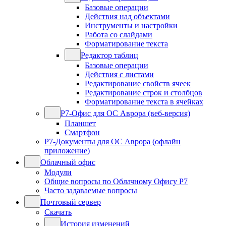
Базовые операции
Действия над объектами
Инструменты и настройки
Работа со слайдами
Форматирование текста
Редактор таблиц
Базовые операции
Действия с листами
Редактирование свойств ячеек
Редактирование строк и столбцов
Форматирование текста в ячейках
Р7-Офис для ОС Аврора (веб-версия)
Планшет
Смартфон
Р7-Документы для ОС Аврора (офлайн
приложение)
Облачный офис
Модули
Общие вопросы по Облачному Офису Р7
Часто задаваемые вопросы
Почтовый сервер
Скачать
История изменений