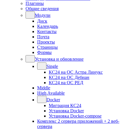
Плагины
Общие сведения
Модули
Диск
Календарь
Контакты
Почта
Проекты
Страницы
Формы
Установка и обновление
Single
КС24 на ОС Астра Линукс
КС24 на ОС Дебиан
КС24 на ОС РЕД
Middle
High Available
Docker
Миграция КС24
Установка Docker
Установка Docker-compose
Комплекс 2 сервера приложений + 2 веб-
сервера