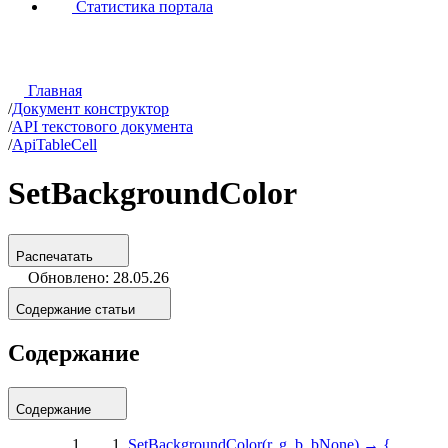
Статистика портала
Главная
/
Документ конструктор
/
API текстового документа
/
ApiTableCell
SetBackgroundColor
Распечатать
Обновлено: 28.05.26
Содержание статьи
Содержание
Содержание
SetBackgroundColor(r, g, b, bNone) → {