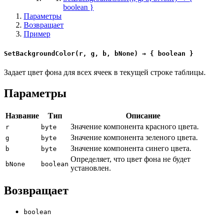
boolean }
Параметры
Возвращает
Пример
SetBackgroundColor(r, g, b, bNone) → { boolean }
Задает цвет фона для всех ячеек в текущей строке таблицы.
Параметры
Название
Тип
Описание
Значение компонента красного цвета.
r
byte
Значение компонента зеленого цвета.
g
byte
Значение компонента синего цвета.
b
byte
Определяет, что цвет фона не будет
bNone
boolean
установлен.
Возвращает
boolean