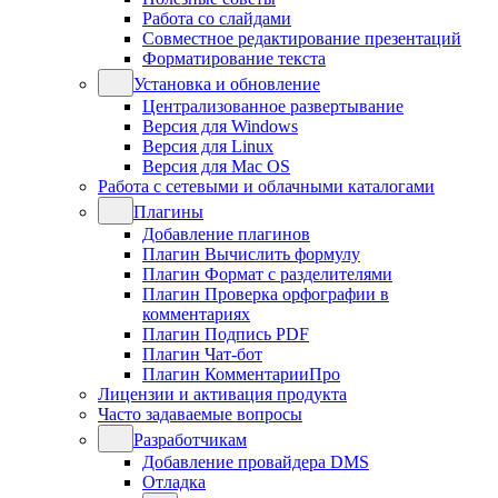
Работа со слайдами
Совместное редактирование презентаций
Форматирование текста
Установка и обновление
Централизованное развертывание
Версия для Windows
Версия для Linux
Версия для Mac OS
Работа с сетевыми и облачными каталогами
Плагины
Добавление плагинов
Плагин Вычислить формулу
Плагин Формат с разделителями
Плагин Проверка орфографии в
комментариях
Плагин Подпись PDF
Плагин Чат-бот
Плагин КомментарииПро
Лицензии и активация продукта
Часто задаваемые вопросы
Разработчикам
Добавление провайдера DMS
Отладка