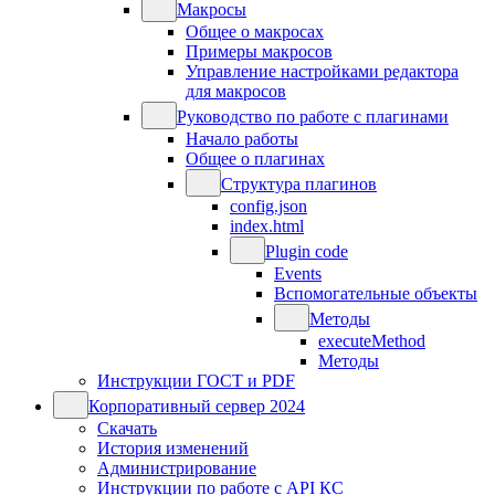
Макросы
Общее о макросах
Примеры макросов
Управление настройками редактора
для макросов
Руководство по работе с плагинами
Начало работы
Общее о плагинах
Структура плагинов
config.json
index.html
Plugin code
Events
Вспомогательные объекты
Методы
executeMethod
Методы
Инструкции ГОСТ и PDF
Корпоративный сервер 2024
Скачать
История изменений
Администрирование
Инструкции по работе с API КС