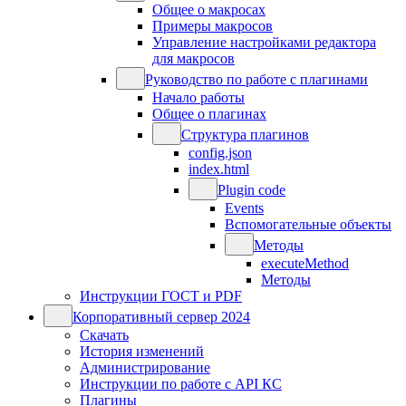
Общее о макросах
Примеры макросов
Управление настройками редактора
для макросов
Руководство по работе с плагинами
Начало работы
Общее о плагинах
Структура плагинов
config.json
index.html
Plugin code
Events
Вспомогательные объекты
Методы
executeMethod
Методы
Инструкции ГОСТ и PDF
Корпоративный сервер 2024
Скачать
История изменений
Администрирование
Инструкции по работе с API КС
Плагины