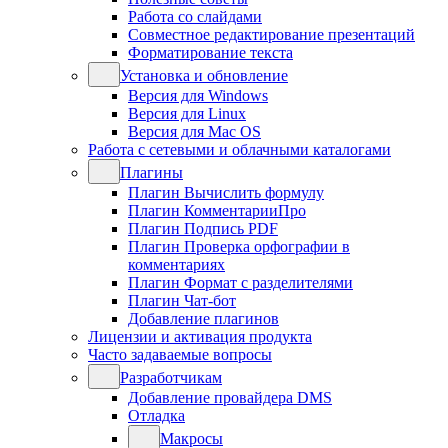
Работа со слайдами
Совместное редактирование презентаций
Форматирование текста
Установка и обновление
Версия для Windows
Версия для Linux
Версия для Mac OS
Работа с сетевыми и облачными каталогами
Плагины
Плагин Вычислить формулу
Плагин КомментарииПро
Плагин Подпись PDF
Плагин Проверка орфографии в
комментариях
Плагин Формат с разделителями
Плагин Чат-бот
Добавление плагинов
Лицензии и активация продукта
Часто задаваемые вопросы
Разработчикам
Добавление провайдера DMS
Отладка
Макросы