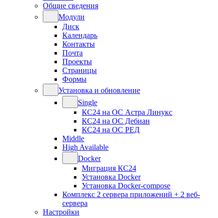
Общие сведения
Модули
Диск
Календарь
Контакты
Почта
Проекты
Страницы
Формы
Установка и обновление
Single
КС24 на ОС Астра Линукс
КС24 на ОС Дебиан
КС24 на ОС РЕД
Middle
High Available
Docker
Миграция КС24
Установка Docker
Установка Docker-compose
Комплекс 2 сервера приложений + 2 веб-
сервера
Настройки