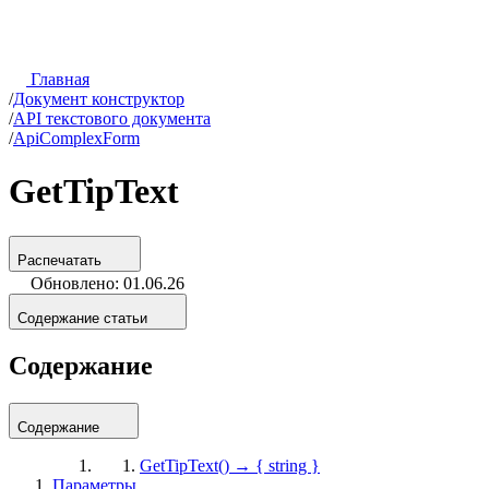
Главная
/
Документ конструктор
/
API текстового документа
/
ApiComplexForm
GetTipText
Распечатать
Обновлено: 01.06.26
Содержание статьи
Содержание
Содержание
GetTipText() → { string }
Параметры