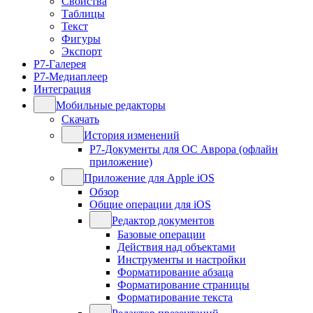
Свойства
Таблицы
Текст
Фигуры
Экспорт
Р7-Галерея
Р7-Медиаплеер
Интеграция
Мобильные редакторы
Скачать
История изменений
Р7-Документы для ОС Аврора (офлайн
приложение)
Приложение для Apple iOS
Обзор
Общие операции для iOS
Редактор документов
Базовые операции
Действия над объектами
Инструменты и настройки
Форматирование абзаца
Форматирование страницы
Форматирование текста