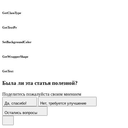
GetClassType
GetTextPr
SetBackgroundColor
GetWrapperShape
GetText
Была ли эта статья полезной?
Поделитесь пожалуйста своим мнением
Да, спасибо!
Нет, требуется улучшение
Остались вопросы