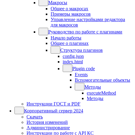
Макросы
Общее о макросах
Примеры макросов
Управление настройками редактора
для макросов
Руководство по работе с плагинами
Начало работы
Общее о плагинах
Структура плагинов
config.json
index.html
Plugin code
Events
Вспомогательные объекты
Методы
executeMethod
Методы
Инструкции ГОСТ и PDF
Корпоративный сервер 2024
Скачать
История изменений
Администрирование
Инструкции по работе с API КС