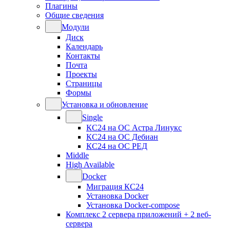
Плагины
Общие сведения
Модули
Диск
Календарь
Контакты
Почта
Проекты
Страницы
Формы
Установка и обновление
Single
КС24 на ОС Астра Линукс
КС24 на ОС Дебиан
КС24 на ОС РЕД
Middle
High Available
Docker
Миграция КС24
Установка Docker
Установка Docker-compose
Комплекс 2 сервера приложений + 2 веб-
сервера