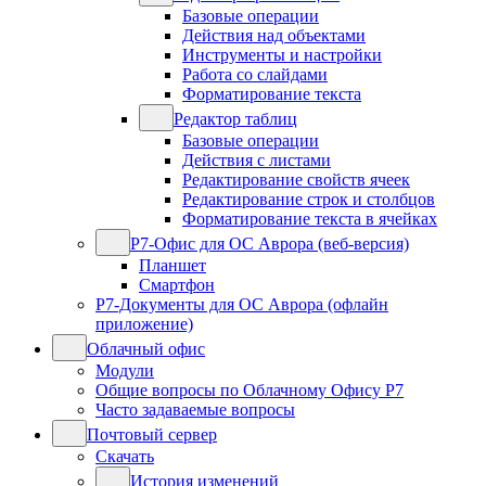
Базовые операции
Действия над объектами
Инструменты и настройки
Работа со слайдами
Форматирование текста
Редактор таблиц
Базовые операции
Действия с листами
Редактирование свойств ячеек
Редактирование строк и столбцов
Форматирование текста в ячейках
Р7-Офис для ОС Аврора (веб-версия)
Планшет
Смартфон
Р7-Документы для ОС Аврора (офлайн
приложение)
Облачный офис
Модули
Общие вопросы по Облачному Офису Р7
Часто задаваемые вопросы
Почтовый сервер
Скачать
История изменений