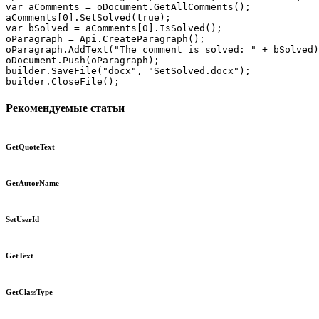
var aComments = oDocument.GetAllComments();

aComments[0].SetSolved(true);

var bSolved = aComments[0].IsSolved();

oParagraph = Api.CreateParagraph();

oParagraph.AddText("The comment is solved: " + bSolved)
oDocument.Push(oParagraph);

builder.SaveFile("docx", "SetSolved.docx");

builder.CloseFile();
Рекомендуемые статьи
GetQuoteText
GetAutorName
SetUserId
GetText
GetClassType