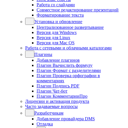
Работа со слайдами
Совместное редактирование презентаций
Форматирование текста
Установка и обновление
Централизованное развертывание
Версия для Windows
Версия для Linux
Версия для Mac OS
Работа с сетевыми и облачными каталогами
Плагины
Добавление плагинов
Плагин Вычислить формулу
Плагин Формат с разделителями
Плагин Проверка орфографии в
комментариях
Плагин Подпись PDF
Плагин Чат-бот
Плагин КомментарииПро
Лицензии и активация продукта
Часто задаваемые вопросы
Разработчикам
Добавление провайдера DMS
Отладка