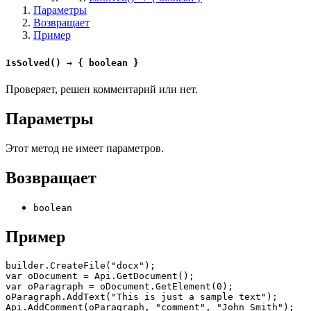
Параметры
Возвращает
Пример
IsSolved() → { boolean }
Проверяет, решен комментарий или нет.
Параметры
Этот метод не имеет параметров.
Возвращает
boolean
Пример
builder.CreateFile("docx");

var oDocument = Api.GetDocument();

var oParagraph = oDocument.GetElement(0);

oParagraph.AddText("This is just a sample text");

Api.AddComment(oParagraph, "comment", "John Smith");
