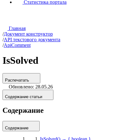
Статистика портала
Главная
/
Документ конструктор
/
API текстового документа
/
ApiComment
IsSolved
Распечатать
Обновлено: 28.05.26
Содержание статьи
Содержание
Содержание
IsSolved() → { boolean }