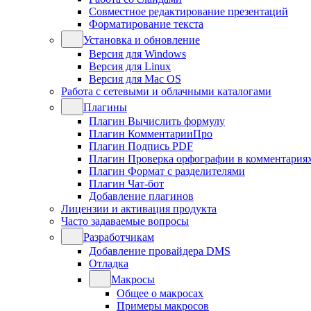
Совместное редактирование презентаций
Форматирование текста
Установка и обновление
Версия для Windows
Версия для Linux
Версия для Mac OS
Работа с сетевыми и облачными каталогами
Плагины
Плагин Вычислить формулу
Плагин КомментарииПро
Плагин Подпись PDF
Плагин Проверка орфографии в комментария
Плагин Формат с разделителями
Плагин Чат-бот
Добавление плагинов
Лицензии и активация продукта
Часто задаваемые вопросы
Разработчикам
Добавление провайдера DMS
Отладка
Макросы
Общее о макросах
Примеры макросов