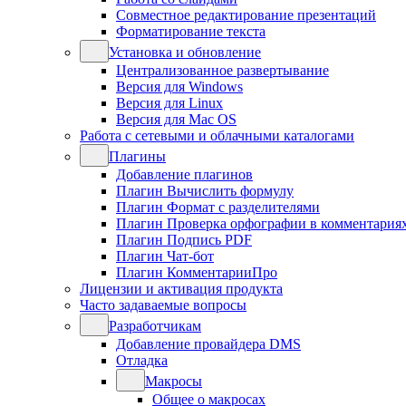
Совместное редактирование презентаций
Форматирование текста
Установка и обновление
Централизованное развертывание
Версия для Windows
Версия для Linux
Версия для Mac OS
Работа с сетевыми и облачными каталогами
Плагины
Добавление плагинов
Плагин Вычислить формулу
Плагин Формат с разделителями
Плагин Проверка орфографии в комментария
Плагин Подпись PDF
Плагин Чат-бот
Плагин КомментарииПро
Лицензии и активация продукта
Часто задаваемые вопросы
Разработчикам
Добавление провайдера DMS
Отладка
Макросы
Общее о макросах