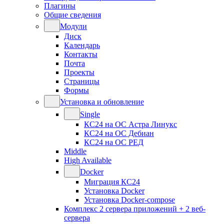
Плагины
Общие сведения
Модули
Диск
Календарь
Контакты
Почта
Проекты
Страницы
Формы
Установка и обновление
Single
КС24 на ОС Астра Линукс
КС24 на ОС Дебиан
КС24 на ОС РЕД
Middle
High Available
Docker
Миграция КС24
Установка Docker
Установка Docker-compose
Комплекс 2 сервера приложений + 2 веб-
сервера