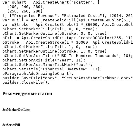
var oChart = Api.CreateChart("scatter", [

  [200, 240, 280],

  [250, 260, 280]

], ["Projected Revenue", "Estimated Costs"], [2014, 201
var oFill = Api.CreateSolidFill(Api.CreateRGBColor(51, 
var oStroke = Api.CreateStroke(1 * 36000, Api.CreateSol
oChart.SetMarkerFill(oFill, 0, 0, true);

oChart.SetMarkerOutLine(oStroke, 0, 0, true);

oFill = Api.CreateSolidFill(Api.CreateRGBColor(255, 111
oStroke = Api.CreateStroke(1 * 36000, Api.CreateSolidFi
oChart.SetMarkerFill(oFill, 1, 0, true);

oChart.SetMarkerOutLine(oStroke, 1, 0, true);

oChart.SetVerAxisTitle("USD In Hundred Thousands", 10);

oChart.SetHorAxisTitle("Year", 11);

oChart.SetHorAxisMinorTickMark("out");

oChart.SetTitle("Financial Overview", 13);

oParagraph.AddDrawing(oChart);

builder.SaveFile("docx", "SetHorAxisMinorTickMark.docx"
builder.CloseFile();
Рекомендуемые статьи
SetMarkerOutLine
SetSeriesFill