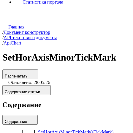
Статистика портала
Главная
/
Документ конструктор
/
API текстового документа
/
ApiChart
SetHorAxisMinorTickMark
Распечатать
Обновлено: 28.05.26
Содержание статьи
Содержание
Содержание
SetHorAxisMinorTickMark(sTickMark)