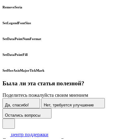
RemoveSeria
SetLegendFontSize
SetDataPointNumFormat
SetDataPointFill
SetHorAxisMajorTickMark
Была ли эта статья полезной?
Поделитесь пожалуйста своим мнением
Да, спасибо!
Нет, требуется улучшение
Остались вопросы
центр поддержки