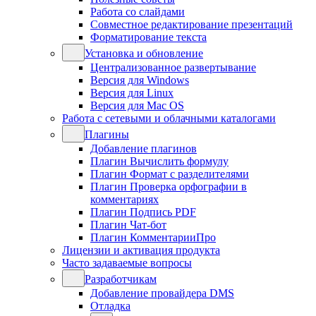
Работа со слайдами
Совместное редактирование презентаций
Форматирование текста
Установка и обновление
Централизованное развертывание
Версия для Windows
Версия для Linux
Версия для Mac OS
Работа с сетевыми и облачными каталогами
Плагины
Добавление плагинов
Плагин Вычислить формулу
Плагин Формат с разделителями
Плагин Проверка орфографии в
комментариях
Плагин Подпись PDF
Плагин Чат-бот
Плагин КомментарииПро
Лицензии и активация продукта
Часто задаваемые вопросы
Разработчикам
Добавление провайдера DMS
Отладка