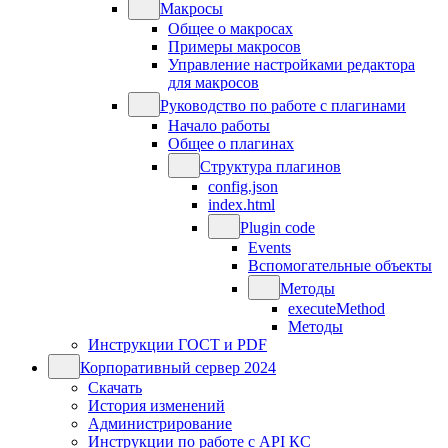
Макросы
Общее о макросах
Примеры макросов
Управление настройками редактора
для макросов
Руководство по работе с плагинами
Начало работы
Общее о плагинах
Структура плагинов
config.json
index.html
Plugin code
Events
Вспомогательные объекты
Методы
executeMethod
Методы
Инструкции ГОСТ и PDF
Корпоративный сервер 2024
Скачать
История изменений
Администрирование
Инструкции по работе с API КС