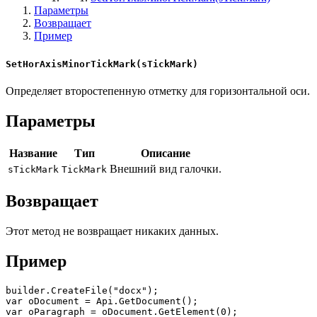
Параметры
Возвращает
Пример
SetHorAxisMinorTickMark(sTickMark)
Определяет второстепенную отметку для горизонтальной оси.
Параметры
Название
Тип
Описание
Внешний вид галочки.
sTickMark
TickMark
Возвращает
Этот метод не возвращает никаких данных.
Пример
builder.CreateFile("docx");

var oDocument = Api.GetDocument();

var oParagraph = oDocument.GetElement(0);
