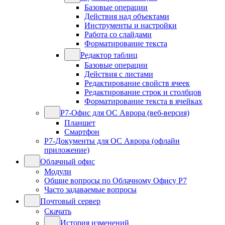
Базовые операции
Действия над объектами
Инструменты и настройки
Работа со слайдами
Форматирование текста
Редактор таблиц
Базовые операции
Действия с листами
Редактирование свойств ячеек
Редактирование строк и столбцов
Форматирование текста в ячейках
Р7-Офис для ОС Аврора (веб-версия)
Планшет
Смартфон
Р7-Документы для ОС Аврора (офлайн
приложение)
Облачный офис
Модули
Общие вопросы по Облачному Офису Р7
Часто задаваемые вопросы
Почтовый сервер
Скачать
История изменений