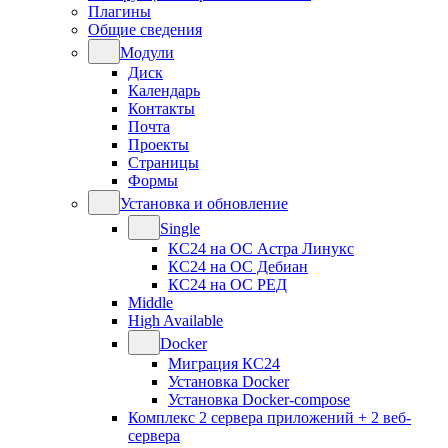
Плагины
Общие сведения
Модули
Диск
Календарь
Контакты
Почта
Проекты
Страницы
Формы
Установка и обновление
Single
КС24 на ОС Астра Линукс
КС24 на ОС Дебиан
КС24 на ОС РЕД
Middle
High Available
Docker
Миграция КС24
Установка Docker
Установка Docker-compose
Комплекс 2 сервера приложений + 2 веб-
сервера