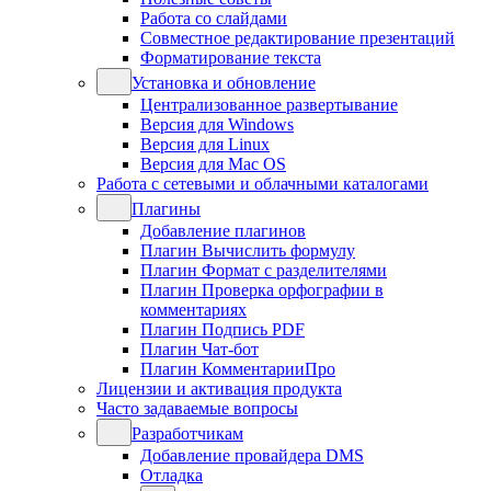
Работа со слайдами
Совместное редактирование презентаций
Форматирование текста
Установка и обновление
Централизованное развертывание
Версия для Windows
Версия для Linux
Версия для Mac OS
Работа с сетевыми и облачными каталогами
Плагины
Добавление плагинов
Плагин Вычислить формулу
Плагин Формат с разделителями
Плагин Проверка орфографии в
комментариях
Плагин Подпись PDF
Плагин Чат-бот
Плагин КомментарииПро
Лицензии и активация продукта
Часто задаваемые вопросы
Разработчикам
Добавление провайдера DMS
Отладка