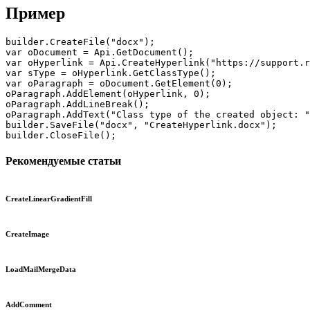
Пример
builder.CreateFile("docx");

var oDocument = Api.GetDocument();

var oHyperlink = Api.CreateHyperlink("https://support.r
var sType = oHyperlink.GetClassType();

var oParagraph = oDocument.GetElement(0);

oParagraph.AddElement(oHyperlink, 0);

oParagraph.AddLineBreak();

oParagraph.AddText("Class type of the created object: "
builder.SaveFile("docx", "CreateHyperlink.docx");

builder.CloseFile();
Рекомендуемые статьи
CreateLinearGradientFill
CreateImage
LoadMailMergeData
AddComment