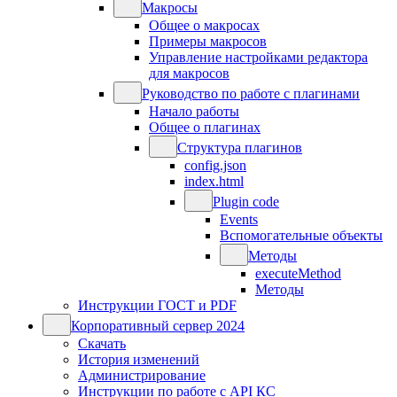
Макросы
Общее о макросах
Примеры макросов
Управление настройками редактора
для макросов
Руководство по работе с плагинами
Начало работы
Общее о плагинах
Структура плагинов
config.json
index.html
Plugin code
Events
Вспомогательные объекты
Методы
executeMethod
Методы
Инструкции ГОСТ и PDF
Корпоративный сервер 2024
Скачать
История изменений
Администрирование
Инструкции по работе с API КС