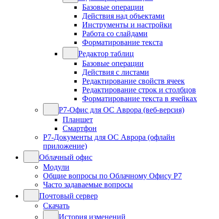
Базовые операции
Действия над объектами
Инструменты и настройки
Работа со слайдами
Форматирование текста
Редактор таблиц
Базовые операции
Действия с листами
Редактирование свойств ячеек
Редактирование строк и столбцов
Форматирование текста в ячейках
Р7-Офис для ОС Аврора (веб-версия)
Планшет
Смартфон
Р7-Документы для ОС Аврора (офлайн
приложение)
Облачный офис
Модули
Общие вопросы по Облачному Офису Р7
Часто задаваемые вопросы
Почтовый сервер
Скачать
История изменений