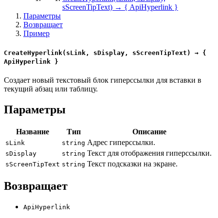
sScreenTipText) → { ApiHyperlink }
Параметры
Возвращает
Пример
CreateHyperlink(sLink, sDisplay, sScreenTipText) → {
ApiHyperlink }
Создает новый текстовый блок гиперссылки для вставки в
текущий абзац или таблицу.
Параметры
Название
Тип
Описание
Адрес гиперссылки.
sLink
string
Текст для отображения гиперссылки.
sDisplay
string
Текст подсказки на экране.
sScreenTipText
string
Возвращает
ApiHyperlink