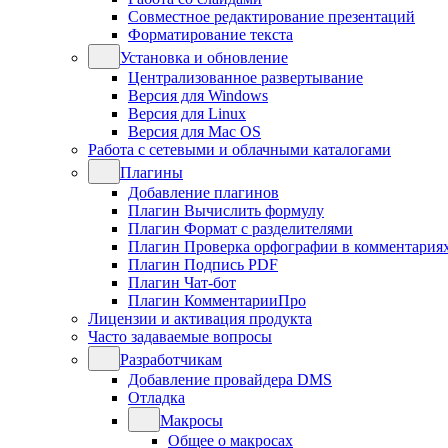
Совместное редактирование презентаций
Форматирование текста
Установка и обновление
Централизованное развертывание
Версия для Windows
Версия для Linux
Версия для Mac OS
Работа с сетевыми и облачными каталогами
Плагины
Добавление плагинов
Плагин Вычислить формулу
Плагин Формат с разделителями
Плагин Проверка орфографии в комментария
Плагин Подпись PDF
Плагин Чат-бот
Плагин КомментарииПро
Лицензии и активация продукта
Часто задаваемые вопросы
Разработчикам
Добавление провайдера DMS
Отладка
Макросы
Общее о макросах