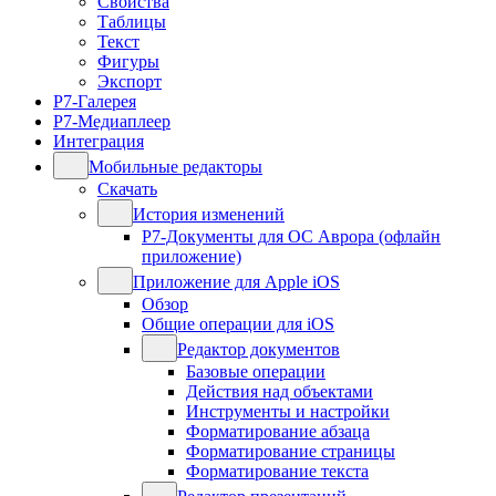
Свойства
Таблицы
Текст
Фигуры
Экспорт
Р7-Галерея
Р7-Медиаплеер
Интеграция
Мобильные редакторы
Скачать
История изменений
Р7-Документы для ОС Аврора (офлайн
приложение)
Приложение для Apple iOS
Обзор
Общие операции для iOS
Редактор документов
Базовые операции
Действия над объектами
Инструменты и настройки
Форматирование абзаца
Форматирование страницы
Форматирование текста