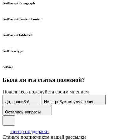
GetParentParagraph
GetParentContentControl
GetParentTableCell
GetClassType
SetSize
Была ли эта статья полезной?
Поделитесь пожалуйста своим мнением
Да, спасибо!
Нет, требуется улучшение
Остались вопросы
центр поддержки
Станьте подписчиком нашей рассылки