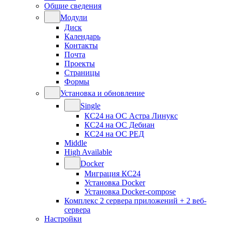
Общие сведения
Модули
Диск
Календарь
Контакты
Почта
Проекты
Страницы
Формы
Установка и обновление
Single
КС24 на ОС Астра Линукс
КС24 на ОС Дебиан
КС24 на ОС РЕД
Middle
High Available
Docker
Миграция КС24
Установка Docker
Установка Docker-compose
Комплекс 2 сервера приложений + 2 веб-
сервера
Настройки