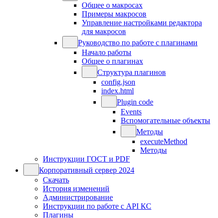
Общее о макросах
Примеры макросов
Управление настройками редактора
для макросов
Руководство по работе с плагинами
Начало работы
Общее о плагинах
Структура плагинов
config.json
index.html
Plugin code
Events
Вспомогательные объекты
Методы
executeMethod
Методы
Инструкции ГОСТ и PDF
Корпоративный сервер 2024
Скачать
История изменений
Администрирование
Инструкции по работе с API КС
Плагины