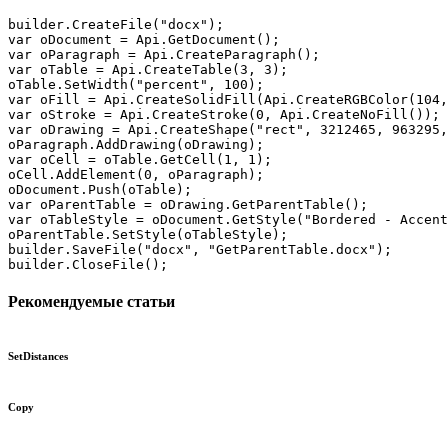
builder.CreateFile("docx");

var oDocument = Api.GetDocument();

var oParagraph = Api.CreateParagraph();

var oTable = Api.CreateTable(3, 3);

oTable.SetWidth("percent", 100);

var oFill = Api.CreateSolidFill(Api.CreateRGBColor(104,
var oStroke = Api.CreateStroke(0, Api.CreateNoFill());

var oDrawing = Api.CreateShape("rect", 3212465, 963295,
oParagraph.AddDrawing(oDrawing);

var oCell = oTable.GetCell(1, 1);

oCell.AddElement(0, oParagraph);

oDocument.Push(oTable);

var oParentTable = oDrawing.GetParentTable();

var oTableStyle = oDocument.GetStyle("Bordered - Accent
oParentTable.SetStyle(oTableStyle);

builder.SaveFile("docx", "GetParentTable.docx");

builder.CloseFile();
Рекомендуемые статьи
SetDistances
Copy