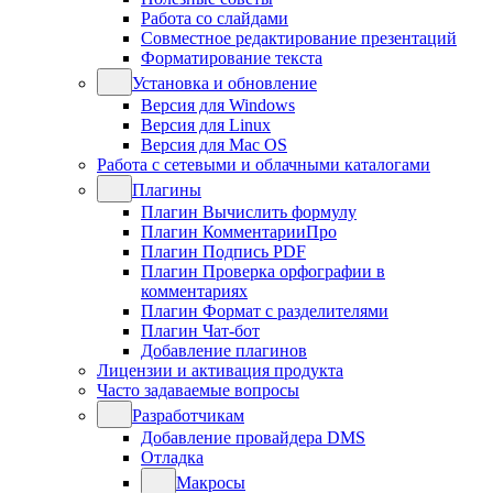
Работа со слайдами
Совместное редактирование презентаций
Форматирование текста
Установка и обновление
Версия для Windows
Версия для Linux
Версия для Mac OS
Работа с сетевыми и облачными каталогами
Плагины
Плагин Вычислить формулу
Плагин КомментарииПро
Плагин Подпись PDF
Плагин Проверка орфографии в
комментариях
Плагин Формат с разделителями
Плагин Чат-бот
Добавление плагинов
Лицензии и активация продукта
Часто задаваемые вопросы
Разработчикам
Добавление провайдера DMS
Отладка
Макросы