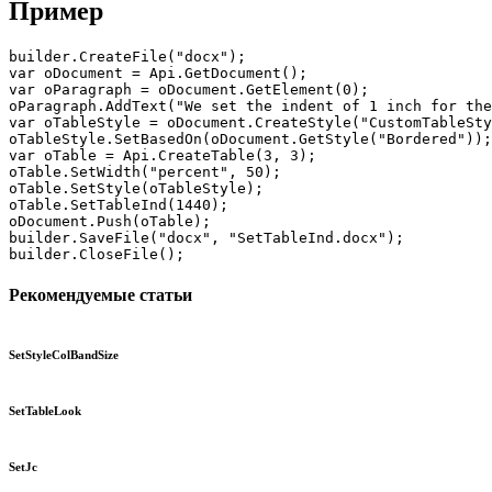
Пример
builder.CreateFile("docx");

var oDocument = Api.GetDocument();

var oParagraph = oDocument.GetElement(0);

oParagraph.AddText("We set the indent of 1 inch for the
var oTableStyle = oDocument.CreateStyle("CustomTableSty
oTableStyle.SetBasedOn(oDocument.GetStyle("Bordered"));

var oTable = Api.CreateTable(3, 3);

oTable.SetWidth("percent", 50);

oTable.SetStyle(oTableStyle);

oTable.SetTableInd(1440);

oDocument.Push(oTable);

builder.SaveFile("docx", "SetTableInd.docx");

builder.CloseFile();
Рекомендуемые статьи
SetStyleColBandSize
SetTableLook
SetJc