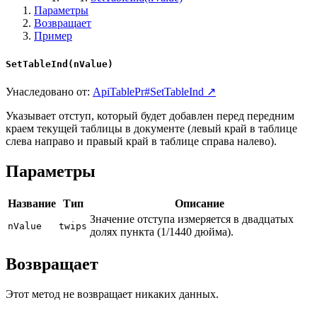
Параметры
Возвращает
Пример
SetTableInd(nValue)
Унаследовано от:
ApiTablePr#SetTableInd ↗
Указывает отступ, который будет добавлен перед передним
краем текущей таблицы в документе (левый край в таблице
слева направо и правый край в таблице справа налево).
Параметры
Название
Тип
Описание
Значение отступа измеряется в двадцатых
nValue
twips
долях пункта (1/1440 дюйма).
Возвращает
Этот метод не возвращает никаких данных.