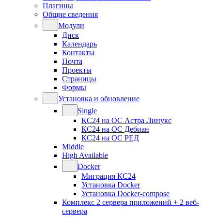
Плагины
Общие сведения
Модули
Диск
Календарь
Контакты
Почта
Проекты
Страницы
Формы
Установка и обновление
Single
КС24 на ОС Астра Линукс
КС24 на ОС Дебиан
КС24 на ОС РЕД
Middle
High Available
Docker
Миграция КС24
Установка Docker
Установка Docker-compose
Комплекс 2 сервера приложений + 2 веб-
сервера