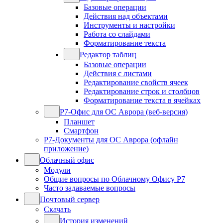
Базовые операции
Действия над объектами
Инструменты и настройки
Работа со слайдами
Форматирование текста
Редактор таблиц
Базовые операции
Действия с листами
Редактирование свойств ячеек
Редактирование строк и столбцов
Форматирование текста в ячейках
Р7-Офис для ОС Аврора (веб-версия)
Планшет
Смартфон
Р7-Документы для ОС Аврора (офлайн
приложение)
Облачный офис
Модули
Общие вопросы по Облачному Офису Р7
Часто задаваемые вопросы
Почтовый сервер
Скачать
История изменений