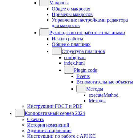
Макросы
Общее о макросах
Примеры макросов
Управление настройками редактора
для макросов
Руководство по работе с плагинами
Начало работы
Общее о плагинах
Структура плагинов
config.json
index.html
Plugin code
Events
Вспомогательные объекты
Методы
executeMethod
Методы
Инструкции ГОСТ и PDF
Корпоративный сервер 2024
Скачать
История изменений
Администрирование
Инструкции по работе с API КС