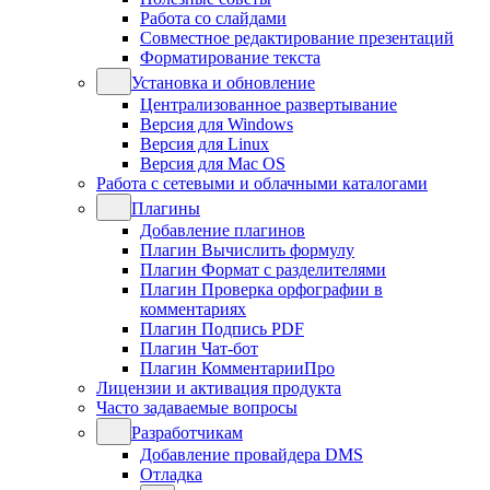
Работа со слайдами
Совместное редактирование презентаций
Форматирование текста
Установка и обновление
Централизованное развертывание
Версия для Windows
Версия для Linux
Версия для Mac OS
Работа с сетевыми и облачными каталогами
Плагины
Добавление плагинов
Плагин Вычислить формулу
Плагин Формат с разделителями
Плагин Проверка орфографии в
комментариях
Плагин Подпись PDF
Плагин Чат-бот
Плагин КомментарииПро
Лицензии и активация продукта
Часто задаваемые вопросы
Разработчикам
Добавление провайдера DMS
Отладка