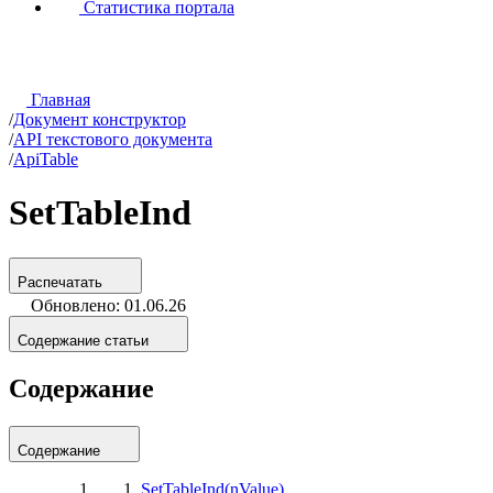
Статистика портала
Главная
/
Документ конструктор
/
API текстового документа
/
ApiTable
SetTableInd
Распечатать
Обновлено: 01.06.26
Содержание статьи
Содержание
Содержание
SetTableInd(nValue)