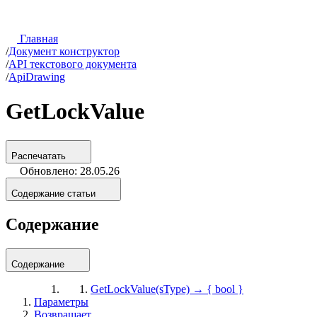
Главная
/
Документ конструктор
/
API текстового документа
/
ApiDrawing
GetLockValue
Распечатать
Обновлено: 28.05.26
Содержание статьи
Содержание
Содержание
GetLockValue(sType) → { bool }
Параметры
Возвращает