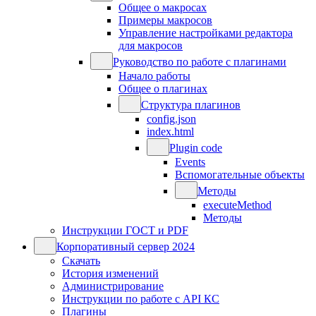
Общее о макросах
Примеры макросов
Управление настройками редактора
для макросов
Руководство по работе с плагинами
Начало работы
Общее о плагинах
Структура плагинов
config.json
index.html
Plugin code
Events
Вспомогательные объекты
Методы
executeMethod
Методы
Инструкции ГОСТ и PDF
Корпоративный сервер 2024
Скачать
История изменений
Администрирование
Инструкции по работе с API КС
Плагины