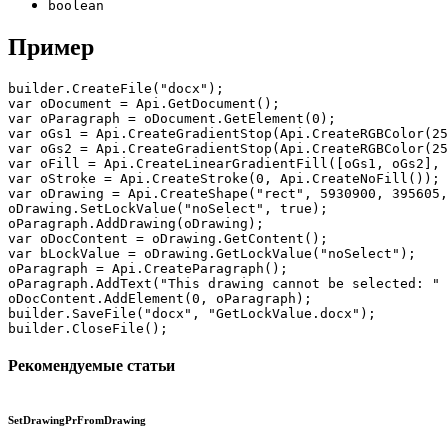
boolean
Пример
builder.CreateFile("docx");

var oDocument = Api.GetDocument();

var oParagraph = oDocument.GetElement(0);

var oGs1 = Api.CreateGradientStop(Api.CreateRGBColor(25
var oGs2 = Api.CreateGradientStop(Api.CreateRGBColor(25
var oFill = Api.CreateLinearGradientFill([oGs1, oGs2], 
var oStroke = Api.CreateStroke(0, Api.CreateNoFill());

var oDrawing = Api.CreateShape("rect", 5930900, 395605,
oDrawing.SetLockValue("noSelect", true);

oParagraph.AddDrawing(oDrawing);

var oDocContent = oDrawing.GetContent();

var bLockValue = oDrawing.GetLockValue("noSelect");

oParagraph = Api.CreateParagraph();

oParagraph.AddText("This drawing cannot be selected: " 
oDocContent.AddElement(0, oParagraph);

builder.SaveFile("docx", "GetLockValue.docx");

builder.CloseFile();
Рекомендуемые статьи
SetDrawingPrFromDrawing