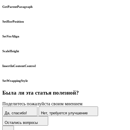
GetParentParagraph
SetHorPosition
SetVerAlign
ScaleHeight
InsertInContentControl
SetWrappingStyle
Была ли эта статья полезной?
Поделитесь пожалуйста своим мнением
Да, спасибо!
Нет, требуется улучшение
Остались вопросы