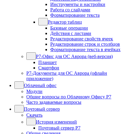
Инструменты и настройки
Работа со слайдами
Форматирование текста
Редактор таблиц
Базовые операции
Действия с листами
Редактирование свойств ячеек
Редактирование строк и столбцов
Форматирование текста в ячейках
Р7-Офис для ОС Аврора (веб-версия)
Планшет
Смартфон
Р7-Документы для ОС Аврора (офлайн
приложение)
Облачный офис
Модули
Общие вопросы по Облачному Офису Р7
Часто задаваемые вопросы
Почтовый сервер
Скачать
История изменений
Почтовый сервер Р7
Общие сведения