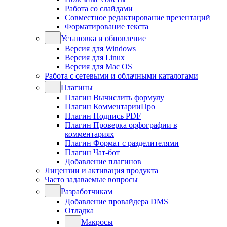
Работа со слайдами
Совместное редактирование презентаций
Форматирование текста
Установка и обновление
Версия для Windows
Версия для Linux
Версия для Mac OS
Работа с сетевыми и облачными каталогами
Плагины
Плагин Вычислить формулу
Плагин КомментарииПро
Плагин Подпись PDF
Плагин Проверка орфографии в
комментариях
Плагин Формат с разделителями
Плагин Чат-бот
Добавление плагинов
Лицензии и активация продукта
Часто задаваемые вопросы
Разработчикам
Добавление провайдера DMS
Отладка
Макросы