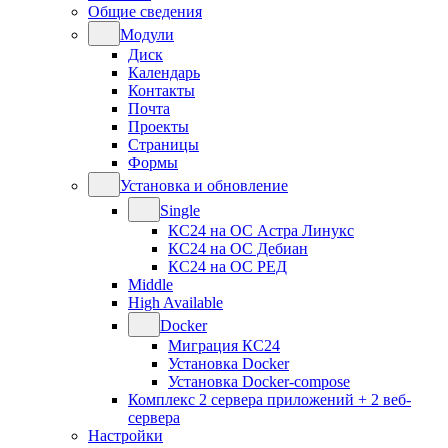
Общие сведения
Модули
Диск
Календарь
Контакты
Почта
Проекты
Страницы
Формы
Установка и обновление
Single
КС24 на ОС Астра Линукс
КС24 на ОС Дебиан
КС24 на ОС РЕД
Middle
High Available
Docker
Миграция КС24
Установка Docker
Установка Docker-compose
Комплекс 2 сервера приложений + 2 веб-
сервера
Настройки