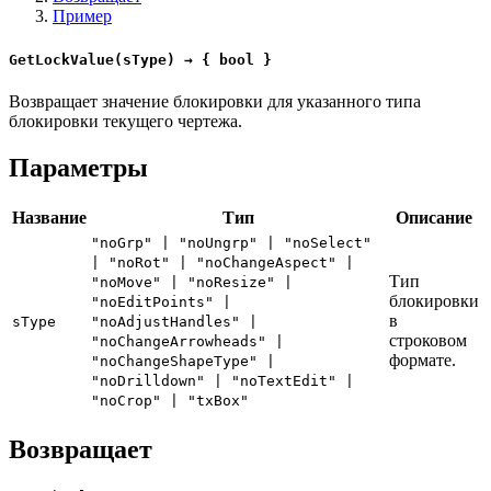
Пример
GetLockValue(sType) → { bool }
Возвращает значение блокировки для указанного типа
блокировки текущего чертежа.
Параметры
Название
Тип
Описание
"noGrp" | "noUngrp" | "noSelect"
| "noRot" | "noChangeAspect" |
Тип
"noMove" | "noResize" |
блокировки
"noEditPoints" |
в
sType
"noAdjustHandles" |
строковом
"noChangeArrowheads" |
формате.
"noChangeShapeType" |
"noDrilldown" | "noTextEdit" |
"noCrop" | "txBox"
Возвращает