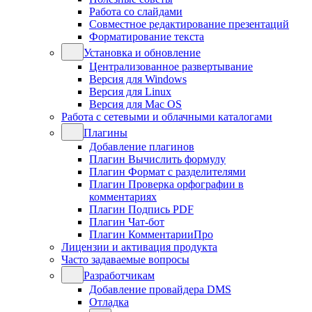
Работа со слайдами
Совместное редактирование презентаций
Форматирование текста
Установка и обновление
Централизованное развертывание
Версия для Windows
Версия для Linux
Версия для Mac OS
Работа с сетевыми и облачными каталогами
Плагины
Добавление плагинов
Плагин Вычислить формулу
Плагин Формат с разделителями
Плагин Проверка орфографии в
комментариях
Плагин Подпись PDF
Плагин Чат-бот
Плагин КомментарииПро
Лицензии и активация продукта
Часто задаваемые вопросы
Разработчикам
Добавление провайдера DMS
Отладка