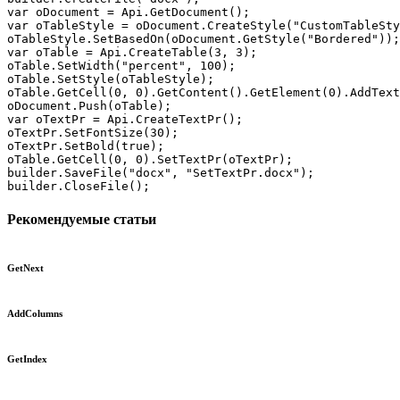
var oDocument = Api.GetDocument();

var oTableStyle = oDocument.CreateStyle("CustomTableSty
oTableStyle.SetBasedOn(oDocument.GetStyle("Bordered"));

var oTable = Api.CreateTable(3, 3);

oTable.SetWidth("percent", 100);

oTable.SetStyle(oTableStyle);

oTable.GetCell(0, 0).GetContent().GetElement(0).AddText
oDocument.Push(oTable);

var oTextPr = Api.CreateTextPr();

oTextPr.SetFontSize(30);

oTextPr.SetBold(true);

oTable.GetCell(0, 0).SetTextPr(oTextPr);

builder.SaveFile("docx", "SetTextPr.docx");

builder.CloseFile();
Рекомендуемые статьи
GetNext
AddColumns
GetIndex