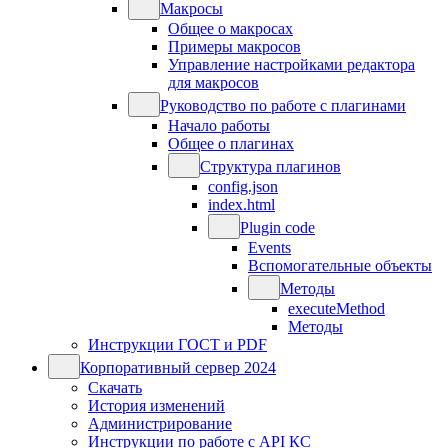
Макросы
Общее о макросах
Примеры макросов
Управление настройками редактора
для макросов
Руководство по работе с плагинами
Начало работы
Общее о плагинах
Структура плагинов
config.json
index.html
Plugin code
Events
Вспомогательные объекты
Методы
executeMethod
Методы
Инструкции ГОСТ и PDF
Корпоративный сервер 2024
Скачать
История изменений
Администрирование
Инструкции по работе с API КС