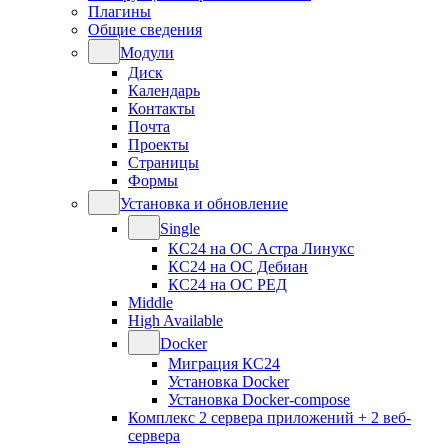
Плагины
Общие сведения
Модули
Диск
Календарь
Контакты
Почта
Проекты
Страницы
Формы
Установка и обновление
Single
КС24 на ОС Астра Линукс
КС24 на ОС Дебиан
КС24 на ОС РЕД
Middle
High Available
Docker
Миграция КС24
Установка Docker
Установка Docker-compose
Комплекс 2 сервера приложений + 2 веб-
сервера