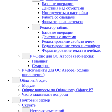
Базовые операции
Действия над объектами
Инструменты и настройки
Работа со слайдами
Форматирование текста
Редактор таблиц
Базовые операции
Действия с листами
Редактирование свойств ячеек
Редактирование строк и столбцов
Форматирование текста в ячейках
Р7-Офис для ОС Аврора (веб-версия)
Планшет
Смартфон
Р7-Документы для ОС Аврора (офлайн
приложение)
Облачный офис
Модули
Общие вопросы по Облачному Офису Р7
Часто задаваемые вопросы
Почтовый сервер
Скачать
История изменений