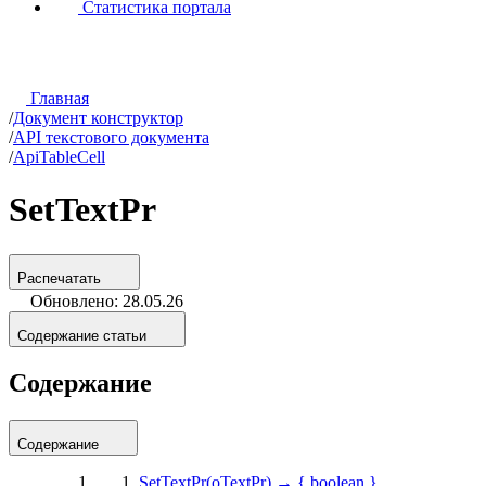
Статистика портала
Главная
/
Документ конструктор
/
API текстового документа
/
ApiTableCell
SetTextPr
Распечатать
Обновлено: 28.05.26
Содержание статьи
Содержание
Содержание
SetTextPr(oTextPr) → { boolean }