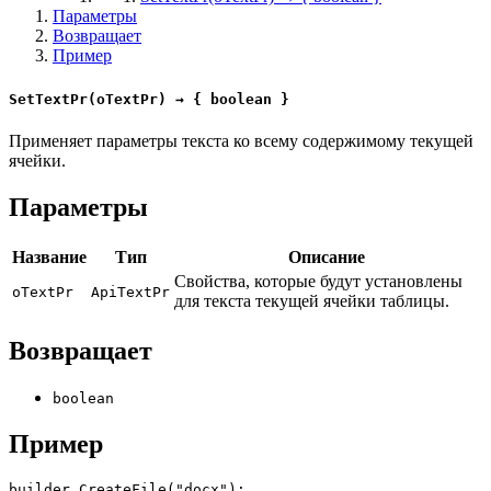
Параметры
Возвращает
Пример
SetTextPr(oTextPr) → { boolean }
Применяет параметры текста ко всему содержимому текущей
ячейки.
Параметры
Название
Тип
Описание
Свойства, которые будут установлены
oTextPr
ApiTextPr
для текста текущей ячейки таблицы.
Возвращает
boolean
Пример
builder.CreateFile("docx");
