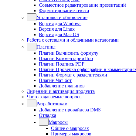
Совместное редактирование презентаций
Форматирование текста
Установка и обновление
Версия для Windows
Версия для Linux
Версия для Mac OS
Работа с сетевыми и облачными каталогами
Плагины
Плагин Вычислить формулу
Плагин КомментарииПро
Плагин Подпись PDF
Плагин Проверка орфографии в комментария
Плагин Формат с разделителями
Плагин Чат-бот
Добавление плагинов
Лицензии и активация продукта
Часто задаваемые вопросы
Разработчикам
Добавление провайдера DMS
Отладка
Макросы
Общее о макросах
Примеры макросов