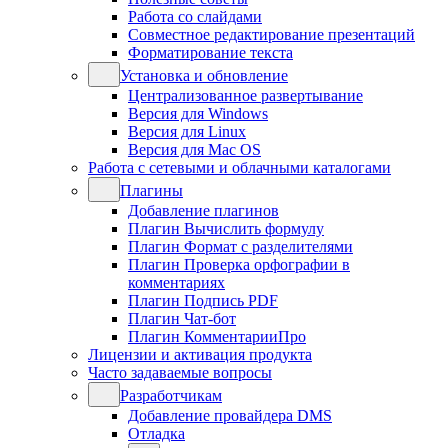
Работа со слайдами
Совместное редактирование презентаций
Форматирование текста
Установка и обновление
Централизованное развертывание
Версия для Windows
Версия для Linux
Версия для Mac OS
Работа с сетевыми и облачными каталогами
Плагины
Добавление плагинов
Плагин Вычислить формулу
Плагин Формат с разделителями
Плагин Проверка орфографии в
комментариях
Плагин Подпись PDF
Плагин Чат-бот
Плагин КомментарииПро
Лицензии и активация продукта
Часто задаваемые вопросы
Разработчикам
Добавление провайдера DMS
Отладка