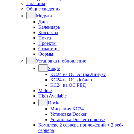
Плагины
Общие сведения
Модули
Диск
Календарь
Контакты
Почта
Проекты
Страницы
Формы
Установка и обновление
Single
КС24 на ОС Астра Линукс
КС24 на ОС Дебиан
КС24 на ОС РЕД
Middle
High Available
Docker
Миграция КС24
Установка Docker
Установка Docker-compose
Комплекс 2 сервера приложений + 2 веб-
сервера