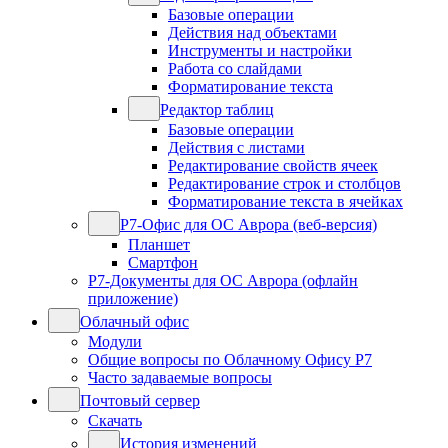
Базовые операции
Действия над объектами
Инструменты и настройки
Работа со слайдами
Форматирование текста
Редактор таблиц
Базовые операции
Действия с листами
Редактирование свойств ячеек
Редактирование строк и столбцов
Форматирование текста в ячейках
Р7-Офис для ОС Аврора (веб-версия)
Планшет
Смартфон
Р7-Документы для ОС Аврора (офлайн
приложение)
Облачный офис
Модули
Общие вопросы по Облачному Офису Р7
Часто задаваемые вопросы
Почтовый сервер
Скачать
История изменений