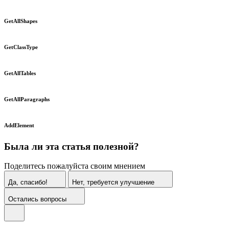
GetAllShapes
GetClassType
GetAllTables
GetAllParagraphs
AddElement
Была ли эта статья полезной?
Поделитесь пожалуйста своим мнением
Да, спасибо!
Нет, требуется улучшение
Остались вопросы