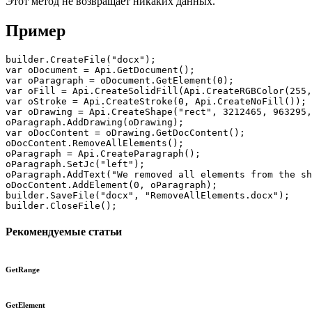
Этот метод не возвращает никаких данных.
Пример
builder.CreateFile("docx");

var oDocument = Api.GetDocument();

var oParagraph = oDocument.GetElement(0);

var oFill = Api.CreateSolidFill(Api.CreateRGBColor(255,
var oStroke = Api.CreateStroke(0, Api.CreateNoFill());

var oDrawing = Api.CreateShape("rect", 3212465, 963295,
oParagraph.AddDrawing(oDrawing);

var oDocContent = oDrawing.GetDocContent();

oDocContent.RemoveAllElements();

oParagraph = Api.CreateParagraph();

oParagraph.SetJc("left");

oParagraph.AddText("We removed all elements from the sh
oDocContent.AddElement(0, oParagraph);

builder.SaveFile("docx", "RemoveAllElements.docx");

builder.CloseFile();
Рекомендуемые статьи
GetRange
GetElement