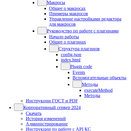
Макросы
Общее о макросах
Примеры макросов
Управление настройками редактора
для макросов
Руководство по работе с плагинами
Начало работы
Общее о плагинах
Структура плагинов
config.json
index.html
Plugin code
Events
Вспомогательные объекты
Методы
executeMethod
Методы
Инструкции ГОСТ и PDF
Корпоративный сервер 2024
Скачать
История изменений
Администрирование
Инструкции по работе с API КС