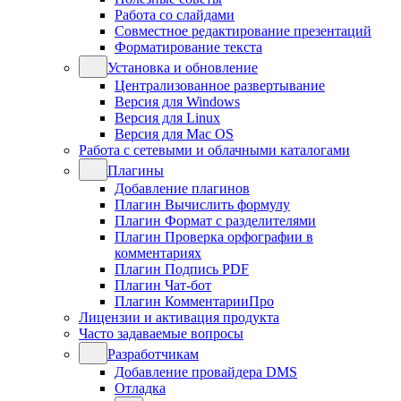
Работа со слайдами
Совместное редактирование презентаций
Форматирование текста
Установка и обновление
Централизованное развертывание
Версия для Windows
Версия для Linux
Версия для Mac OS
Работа с сетевыми и облачными каталогами
Плагины
Добавление плагинов
Плагин Вычислить формулу
Плагин Формат с разделителями
Плагин Проверка орфографии в
комментариях
Плагин Подпись PDF
Плагин Чат-бот
Плагин КомментарииПро
Лицензии и активация продукта
Часто задаваемые вопросы
Разработчикам
Добавление провайдера DMS
Отладка