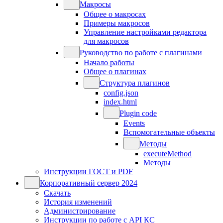
Макросы
Общее о макросах
Примеры макросов
Управление настройками редактора
для макросов
Руководство по работе с плагинами
Начало работы
Общее о плагинах
Структура плагинов
config.json
index.html
Plugin code
Events
Вспомогательные объекты
Методы
executeMethod
Методы
Инструкции ГОСТ и PDF
Корпоративный сервер 2024
Скачать
История изменений
Администрирование
Инструкции по работе с API КС