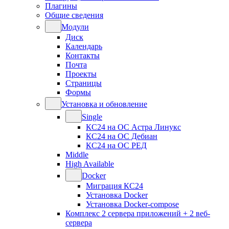
Плагины
Общие сведения
Модули
Диск
Календарь
Контакты
Почта
Проекты
Страницы
Формы
Установка и обновление
Single
КС24 на ОС Астра Линукс
КС24 на ОС Дебиан
КС24 на ОС РЕД
Middle
High Available
Docker
Миграция КС24
Установка Docker
Установка Docker-compose
Комплекс 2 сервера приложений + 2 веб-
сервера