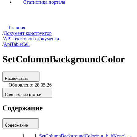
Статистика портала
Главная
/
Документ конструктор
/
API текстового документа
/
ApiTableCell
SetColumnBackgroundColor
Распечатать
Обновлено: 28.05.26
Содержание статьи
Содержание
Содержание
SetColumnBackgroundColor(r, g, b, bNone) →