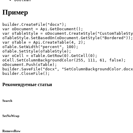
Пример
builder.CreateFile("docx");

var oDocument = Api.GetDocument();

var oTableStyle = oDocument.CreateStyle("CustomTableSty
oTableStyle.SetBasedOn(oDocument.GetStyle("Bordered"));

var oTable = Api.CreateTable(4, 2);

oTable.SetWidth("percent", 100);

oTable.SetStyle(oTableStyle);

var oCell = oTable.GetRow(0).GetCell(0);

oCell.SetColumnBackgroundColor(255, 111, 61, false);

oDocument.Push(oTable);

builder.SaveFile("docx", "SetColumnBackgroundColor.docx
builder.CloseFile();
Рекомендуемые статьи
Search
SetNoWrap
RemoveRow