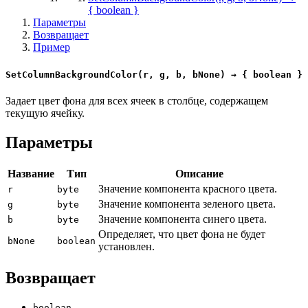
{ boolean }
Параметры
Возвращает
Пример
SetColumnBackgroundColor(r, g, b, bNone) → { boolean }
Задает цвет фона для всех ячеек в столбце, содержащем
текущую ячейку.
Параметры
Название
Тип
Описание
Значение компонента красного цвета.
r
byte
Значение компонента зеленого цвета.
g
byte
Значение компонента синего цвета.
b
byte
Определяет, что цвет фона не будет
bNone
boolean
установлен.
Возвращает
boolean