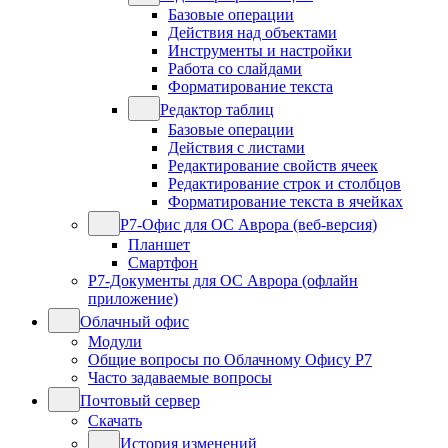
Базовые операции
Действия над объектами
Инструменты и настройки
Работа со слайдами
Форматирование текста
Редактор таблиц
Базовые операции
Действия с листами
Редактирование свойств ячеек
Редактирование строк и столбцов
Форматирование текста в ячейках
Р7-Офис для ОС Аврора (веб-версия)
Планшет
Смартфон
Р7-Документы для ОС Аврора (офлайн
приложение)
Облачный офис
Модули
Общие вопросы по Облачному Офису Р7
Часто задаваемые вопросы
Почтовый сервер
Скачать
История изменений