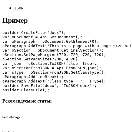
JSON
Пример
builder.CreateFile("docx");

var oDocument = Api.GetDocument();

var oParagraph = oDocument.GetElement(0);

oParagraph.AddText("This is a page with a page size set
var oSection = oDocument.GetFinalSection();

oSection.SetPageMargins(720, 720, 720, 720);

oSection.SetPageSize(7200, 4320);

var json = oSection.ToJSON(false, true);

var oSectionFromJSON = Api.FromJSON(json);

var sType = oSectionFromJSON.GetClassType();

oParagraph.AddLineBreak();

oParagraph.AddText("Class type = " + sType);

builder.SaveFile("docx", "ToJSON.docx");

builder.CloseFile();
Рекомендуемые статьи
SetTitlePage
GetFooter