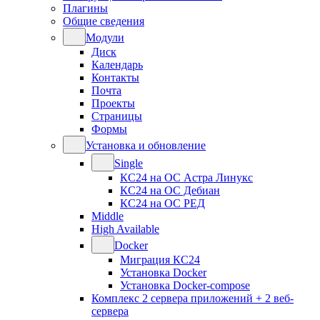
Плагины
Общие сведения
Модули
Диск
Календарь
Контакты
Почта
Проекты
Страницы
Формы
Установка и обновление
Single
КС24 на ОС Астра Линукс
КС24 на ОС Дебиан
КС24 на ОС РЕД
Middle
High Available
Docker
Миграция КС24
Установка Docker
Установка Docker-compose
Комплекс 2 сервера приложений + 2 веб-
сервера