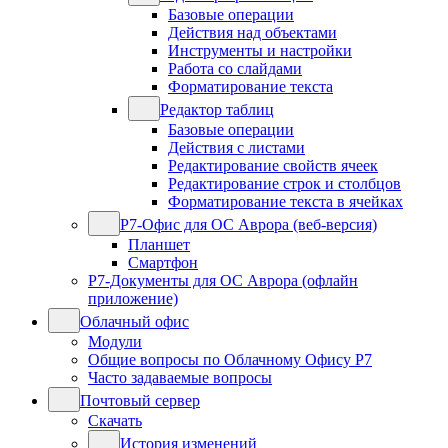
Базовые операции
Действия над объектами
Инструменты и настройки
Работа со слайдами
Форматирование текста
Редактор таблиц
Базовые операции
Действия с листами
Редактирование свойств ячеек
Редактирование строк и столбцов
Форматирование текста в ячейках
Р7-Офис для ОС Аврора (веб-версия)
Планшет
Смартфон
Р7-Документы для ОС Аврора (офлайн
приложение)
Облачный офис
Модули
Общие вопросы по Облачному Офису Р7
Часто задаваемые вопросы
Почтовый сервер
Скачать
История изменений