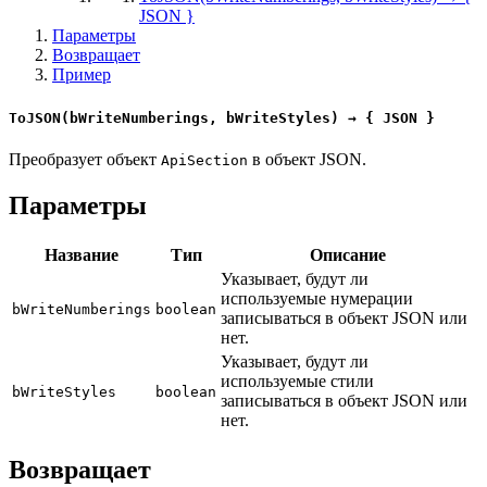
JSON }
Параметры
Возвращает
Пример
ToJSON(bWriteNumberings, bWriteStyles) → { JSON }
Преобразует объект
в объект JSON.
ApiSection
Параметры
Название
Тип
Описание
Указывает, будут ли
используемые нумерации
bWriteNumberings
boolean
записываться в объект JSON или
нет.
Указывает, будут ли
используемые стили
bWriteStyles
boolean
записываться в объект JSON или
нет.
Возвращает