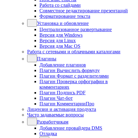
Работа со слайдами
Совместное редактирование презентаций
Форматирование текста
Установка и обновление
Централизованное развертывание
Версия для Windows
Версия для Linux
Версия для Mac OS
Работа с сетевыми и облачными каталогами
Плагины
Добавление плагинов
Плагин Вычислить формулу
Плагин Формат с разделителями
Плагин Проверка орфографии в
комментариях
Плагин Подпись PDF
Плагин Чат-бот
Плагин КомментарииПро
Лицензии и активация продукта
Часто задаваемые вопросы
Разработчикам
Добавление провайдера DMS
Отладка