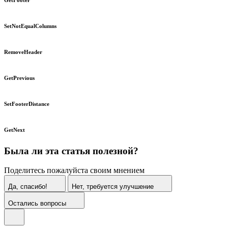
SetNotEqualColumns
RemoveHeader
GetPrevious
SetFooterDistance
GetNext
Была ли эта статья полезной?
Поделитесь пожалуйста своим мнением
Да, спасибо!
Нет, требуется улучшение
Остались вопросы