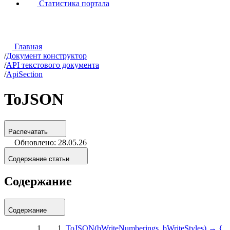
Статистика портала
Главная
/
Документ конструктор
/
API текстового документа
/
ApiSection
ToJSON
Распечатать
Обновлено: 28.05.26
Содержание статьи
Содержание
Содержание
ToJSON(bWriteNumberings, bWriteStyles) → {