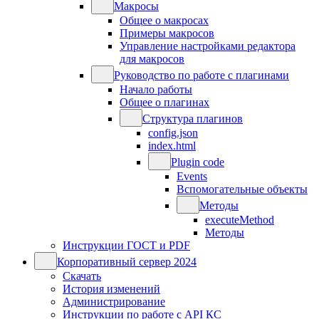
Макросы
Общее о макросах
Примеры макросов
Управление настройками редактора
для макросов
Руководство по работе с плагинами
Начало работы
Общее о плагинах
Структура плагинов
config.json
index.html
Plugin code
Events
Вспомогательные объекты
Методы
executeMethod
Методы
Инструкции ГОСТ и PDF
Корпоративный сервер 2024
Скачать
История изменений
Администрирование
Инструкции по работе с API КС