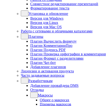
Совместное редактирование презентаций
Форматирование текста
Установка и обновление
Версия для Windows
Версия для Linux
Версия для Mac OS
Работа с сетевыми и облачными каталогами
Плагины
Плагин Вычислить формулу
Плагин КомментарииПро
Плагин Подпись PDF
Плагин Проверка орфографии в комментария
Плагин Формат с разделителями
Плагин Чат-бот
Добавление плагинов
Лицензии и активация продукта
Часто задаваемые вопросы
Разработчикам
Добавление провайдера DMS
Отладка
Макросы
Общее о макросах
Примеры макросов