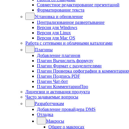
Совместное редактирование презентаций
Форматирование текста
Установка и обновление
Централизованное развертывание
Версия для Windows
Версия для Linux
Версия для Mac OS
Работа с сетевыми и облачными каталогами
Плагины
Добавление плагинов
Плагин Вычислить формулу
Плагин Формат с разделителями
Плагин Проверка орфографии в комментария
Плагин Подпись PDF
Плагин Чат-бот
Плагин КомментарииПро
Лицензии и активация продукта
Часто задаваемые вопросы
Разработчикам
Добавление провайдера DMS
Отладка
Макросы
Общее о макросах