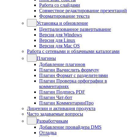
Работа со слайдами
Совместное редактирование презентаций
Форматирование текста
Установка и обновление
Централизованное развертывание
Версия для Windows
Версия для Linux
Версия для Mac OS
Работа с сетевыми и облачными каталогами
Плагины
Добавление плагинов
Плагин Вычислить формулу
Плагин Формат с разделителями
Плагин Проверка орфографии в
комментариях
Плагин Подпись PDF
Плагин Чат-бот
Плагин КомментарииПро
Лицензии и активация продукта
Часто задаваемые вопросы
Разработчикам
Добавление провайдера DMS
Отладка