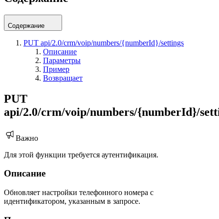
Содержание
PUT api/2.0/crm/voip/numbers/{numberId}/settings
Описание
Параметры
Пример
Возвращает
PUT
api/2.0/crm/voip/numbers/{numberId}/sett
Важно
Для этой функции требуется аутентификация.
Описание
Обновляет настройки телефонного номера с
идентификатором, указанным в запросе.