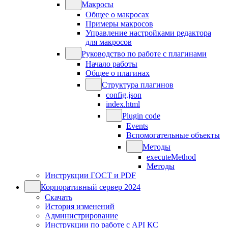
Макросы
Общее о макросах
Примеры макросов
Управление настройками редактора
для макросов
Руководство по работе с плагинами
Начало работы
Общее о плагинах
Структура плагинов
config.json
index.html
Plugin code
Events
Вспомогательные объекты
Методы
executeMethod
Методы
Инструкции ГОСТ и PDF
Корпоративный сервер 2024
Скачать
История изменений
Администрирование
Инструкции по работе с API КС