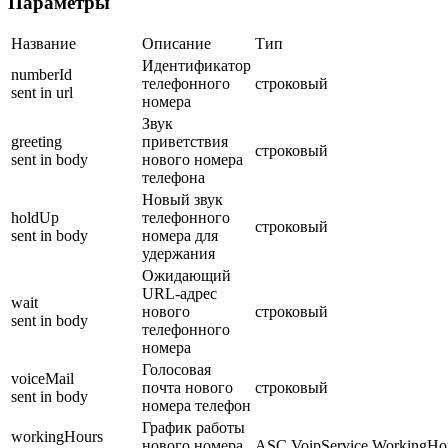
Параметры
Название
Описание
Тип
Идентификатор
numberId
телефонного
строковый
sent in url
номера
Звук
greeting
приветствия
строковый
sent in body
нового номера
телефона
Новый звук
holdUp
телефонного
строковый
sent in body
номера для
удержания
Ожидающий
URL-адрес
wait
нового
строковый
sent in body
телефонного
номера
Голосовая
voiceMail
почта нового
строковый
sent in body
номера телефон
График работы
workingHours
нового номера
ASC.VoipService.WorkingHo