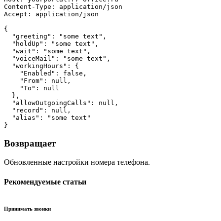
Content-Type: application/json

Accept: application/json

{

  "greeting": "some text",

  "holdUp": "some text",

  "wait": "some text",

  "voiceMail": "some text",

  "workingHours": {

    "Enabled": false,

    "From": null,

    "To": null

  },

  "allowOutgoingCalls": null,

  "record": null,

  "alias": "some text"

}
Возвращает
Обновленные настройки номера телефона.
Рекомендуемые статьи
Принимать звонки