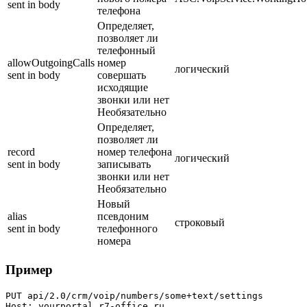
sent in body
телефона
Определяет,
позволяет ли
телефонный
allowOutgoingCalls
номер
логический
sent in body
совершать
исходящие
звонки или нет
Необязательно
Определяет,
позволяет ли
record
номер телефона
логический
sent in body
записывать
звонки или нет
Необязательно
Новый
alias
псевдоним
строковый
sent in body
телефонного
номера
Пример
PUT api/2.0/crm/voip/numbers/some+text/settings

Host: yourportal.r7-office.ru
