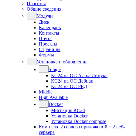
Плагины
Общие сведения
Модули
Диск
Календарь
Контакты
Почта
Проекты
Страницы
Формы
Установка и обновление
Single
КС24 на ОС Астра Линукс
КС24 на ОС Дебиан
КС24 на ОС РЕД
Middle
High Available
Docker
Миграция КС24
Установка Docker
Установка Docker-compose
Комплекс 2 сервера приложений + 2 веб-
сервера