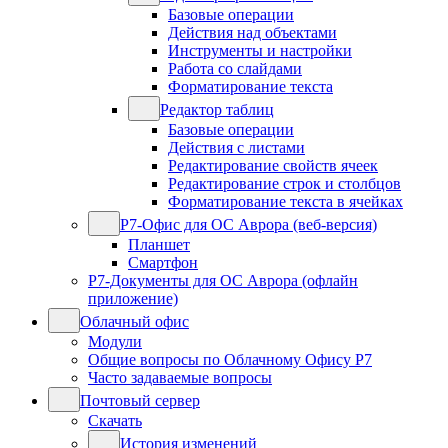
Базовые операции
Действия над объектами
Инструменты и настройки
Работа со слайдами
Форматирование текста
Редактор таблиц
Базовые операции
Действия с листами
Редактирование свойств ячеек
Редактирование строк и столбцов
Форматирование текста в ячейках
Р7-Офис для ОС Аврора (веб-версия)
Планшет
Смартфон
Р7-Документы для ОС Аврора (офлайн
приложение)
Облачный офис
Модули
Общие вопросы по Облачному Офису Р7
Часто задаваемые вопросы
Почтовый сервер
Скачать
История изменений