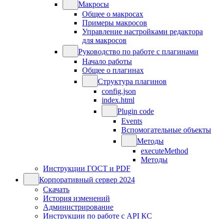
Макросы
Общее о макросах
Примеры макросов
Управление настройками редактора
для макросов
Руководство по работе с плагинами
Начало работы
Общее о плагинах
Структура плагинов
config.json
index.html
Plugin code
Events
Вспомогательные объекты
Методы
executeMethod
Методы
Инструкции ГОСТ и PDF
Корпоративный сервер 2024
Скачать
История изменений
Администрирование
Инструкции по работе с API КС