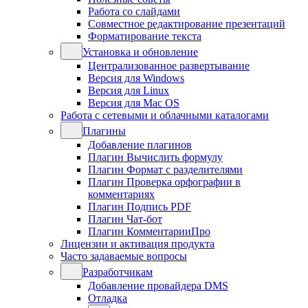
Работа со слайдами
Совместное редактирование презентаций
Форматирование текста
Установка и обновление
Централизованное развертывание
Версия для Windows
Версия для Linux
Версия для Mac OS
Работа с сетевыми и облачными каталогами
Плагины
Добавление плагинов
Плагин Вычислить формулу
Плагин Формат с разделителями
Плагин Проверка орфографии в
комментариях
Плагин Подпись PDF
Плагин Чат-бот
Плагин КомментарииПро
Лицензии и активация продукта
Часто задаваемые вопросы
Разработчикам
Добавление провайдера DMS
Отладка