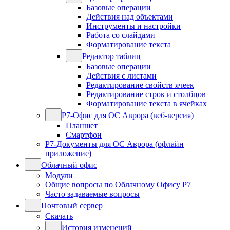
Базовые операции
Действия над объектами
Инструменты и настройки
Работа со слайдами
Форматирование текста
Редактор таблиц
Базовые операции
Действия с листами
Редактирование свойств ячеек
Редактирование строк и столбцов
Форматирование текста в ячейках
Р7-Офис для ОС Аврора (веб-версия)
Планшет
Смартфон
Р7-Документы для ОС Аврора (офлайн
приложение)
Облачный офис
Модули
Общие вопросы по Облачному Офису Р7
Часто задаваемые вопросы
Почтовый сервер
Скачать
История изменений