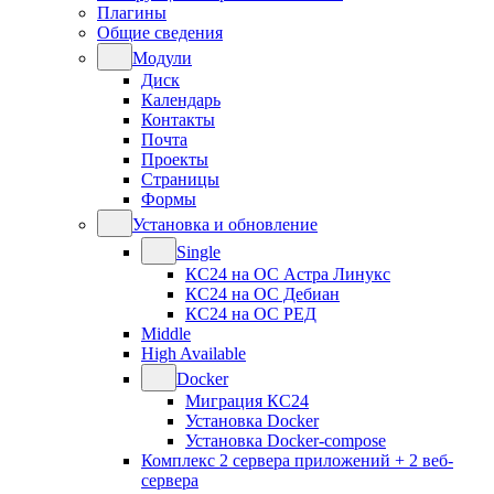
Плагины
Общие сведения
Модули
Диск
Календарь
Контакты
Почта
Проекты
Страницы
Формы
Установка и обновление
Single
КС24 на ОС Астра Линукс
КС24 на ОС Дебиан
КС24 на ОС РЕД
Middle
High Available
Docker
Миграция КС24
Установка Docker
Установка Docker-compose
Комплекс 2 сервера приложений + 2 веб-
сервера