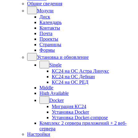
Общие сведения
Модули
Диск
Календарь
Контакты
Почта
Проекты
Страницы
Формы
Установка и обновление
Single
КС24 на ОС Астра Линукс
КС24 на ОС Дебиан
КС24 на ОС РЕД
Middle
High Available
Docker
Миграция КС24
Установка Docker
Установка Docker-compose
Комплекс 2 сервера приложений + 2 веб-
сервера
Настройки