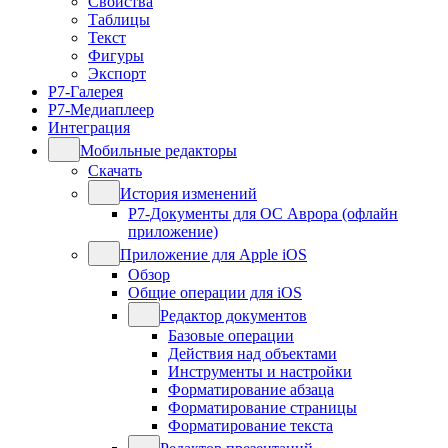
Свойства
Таблицы
Текст
Фигуры
Экспорт
Р7-Галерея
Р7-Медиаплеер
Интеграция
Мобильные редакторы
Скачать
История изменений
Р7-Документы для ОС Аврора (офлайн
приложение)
Приложение для Apple iOS
Обзор
Общие операции для iOS
Редактор документов
Базовые операции
Действия над объектами
Инструменты и настройки
Форматирование абзаца
Форматирование страницы
Форматирование текста