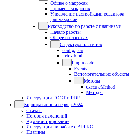
Общее о макросах
Примеры макросов
Управление настройками редактора
для макросов
Руководство по работе с плагинами
Начало работы
Общее о плагинах
Структура плагинов
config.json
index.html
Plugin code
Events
Вспомогательные объекты
Методы
executeMethod
Методы
Инструкции ГОСТ и PDF
Корпоративный сервер 2024
Скачать
История изменений
Администрирование
Инструкции по работе с API КС
Плагины