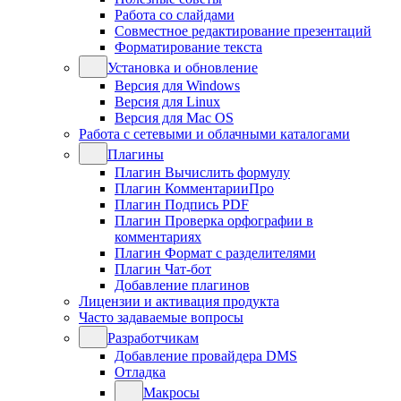
Работа со слайдами
Совместное редактирование презентаций
Форматирование текста
Установка и обновление
Версия для Windows
Версия для Linux
Версия для Mac OS
Работа с сетевыми и облачными каталогами
Плагины
Плагин Вычислить формулу
Плагин КомментарииПро
Плагин Подпись PDF
Плагин Проверка орфографии в
комментариях
Плагин Формат с разделителями
Плагин Чат-бот
Добавление плагинов
Лицензии и активация продукта
Часто задаваемые вопросы
Разработчикам
Добавление провайдера DMS
Отладка
Макросы