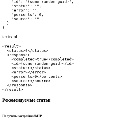
    "id": "{some-random-guid}",

    "status": "",

    "error": "",

    "percents": 0,

    "source": ""

  }

}
text/xml
<result>

  <status>0</status>

  <response>

    <completed>true</completed>

    <id>{some-random-guid}</id>

    <status></status>

    <error></error>

    <percents>0</percents>

    <source></source>

  </response>

</result>
Рекомендуемые статьи
Получить настройки SMTP