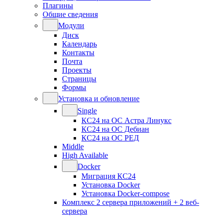
Плагины
Общие сведения
Модули
Диск
Календарь
Контакты
Почта
Проекты
Страницы
Формы
Установка и обновление
Single
КС24 на ОС Астра Линукс
КС24 на ОС Дебиан
КС24 на ОС РЕД
Middle
High Available
Docker
Миграция КС24
Установка Docker
Установка Docker-compose
Комплекс 2 сервера приложений + 2 веб-
сервера