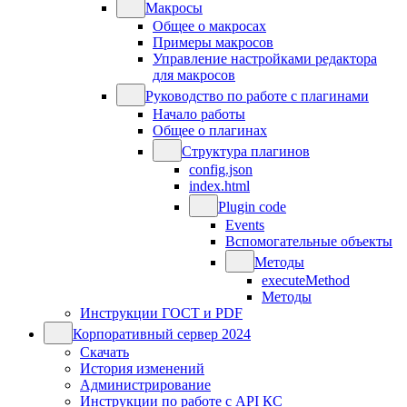
Макросы
Общее о макросах
Примеры макросов
Управление настройками редактора
для макросов
Руководство по работе с плагинами
Начало работы
Общее о плагинах
Структура плагинов
config.json
index.html
Plugin code
Events
Вспомогательные объекты
Методы
executeMethod
Методы
Инструкции ГОСТ и PDF
Корпоративный сервер 2024
Скачать
История изменений
Администрирование
Инструкции по работе с API КС