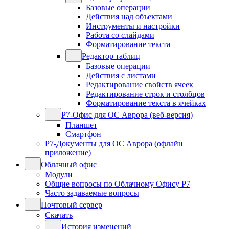
Базовые операции
Действия над объектами
Инструменты и настройки
Работа со слайдами
Форматирование текста
Редактор таблиц
Базовые операции
Действия с листами
Редактирование свойств ячеек
Редактирование строк и столбцов
Форматирование текста в ячейках
Р7-Офис для ОС Аврора (веб-версия)
Планшет
Смартфон
Р7-Документы для ОС Аврора (офлайн
приложение)
Облачный офис
Модули
Общие вопросы по Облачному Офису Р7
Часто задаваемые вопросы
Почтовый сервер
Скачать
История изменений