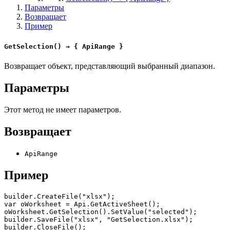
Параметры
Возвращает
Пример
GetSelection() → { ApiRange }
Возвращает объект, представляющий выбранный диапазон.
Параметры
Этот метод не имеет параметров.
Возвращает
ApiRange
Пример
builder.CreateFile("xlsx");

var oWorksheet = Api.GetActiveSheet();

oWorksheet.GetSelection().SetValue("selected");

builder.SaveFile("xlsx", "GetSelection.xlsx");

builder.CloseFile();