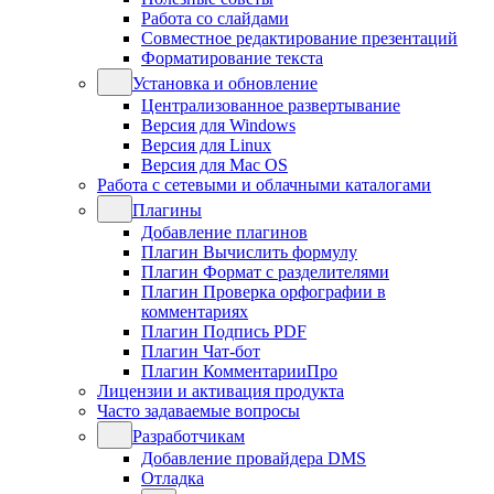
Работа со слайдами
Совместное редактирование презентаций
Форматирование текста
Установка и обновление
Централизованное развертывание
Версия для Windows
Версия для Linux
Версия для Mac OS
Работа с сетевыми и облачными каталогами
Плагины
Добавление плагинов
Плагин Вычислить формулу
Плагин Формат с разделителями
Плагин Проверка орфографии в
комментариях
Плагин Подпись PDF
Плагин Чат-бот
Плагин КомментарииПро
Лицензии и активация продукта
Часто задаваемые вопросы
Разработчикам
Добавление провайдера DMS
Отладка