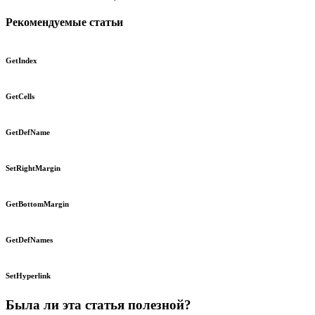
Рекомендуемые статьи
GetIndex
GetCells
GetDefName
SetRightMargin
GetBottomMargin
GetDefNames
SetHyperlink
Была ли эта статья полезной?