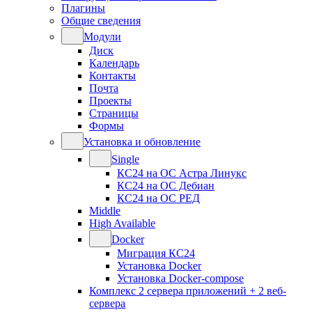
Плагины
Общие сведения
Модули
Диск
Календарь
Контакты
Почта
Проекты
Страницы
Формы
Установка и обновление
Single
КС24 на ОС Астра Линукс
КС24 на ОС Дебиан
КС24 на ОС РЕД
Middle
High Available
Docker
Миграция КС24
Установка Docker
Установка Docker-compose
Комплекс 2 сервера приложений + 2 веб-
сервера