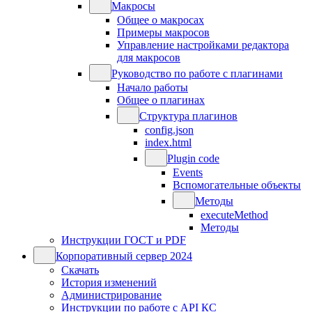
Макросы
Общее о макросах
Примеры макросов
Управление настройками редактора
для макросов
Руководство по работе с плагинами
Начало работы
Общее о плагинах
Структура плагинов
config.json
index.html
Plugin code
Events
Вспомогательные объекты
Методы
executeMethod
Методы
Инструкции ГОСТ и PDF
Корпоративный сервер 2024
Скачать
История изменений
Администрирование
Инструкции по работе с API КС