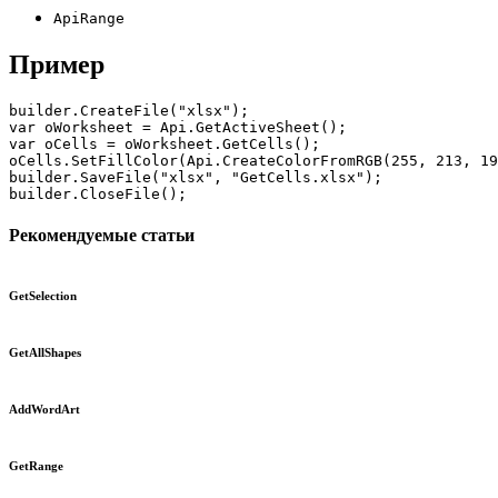
ApiRange
Пример
builder.CreateFile("xlsx");

var oWorksheet = Api.GetActiveSheet();

var oCells = oWorksheet.GetCells();

oCells.SetFillColor(Api.CreateColorFromRGB(255, 213, 19
builder.SaveFile("xlsx", "GetCells.xlsx");

builder.CloseFile();
Рекомендуемые статьи
GetSelection
GetAllShapes
AddWordArt
GetRange