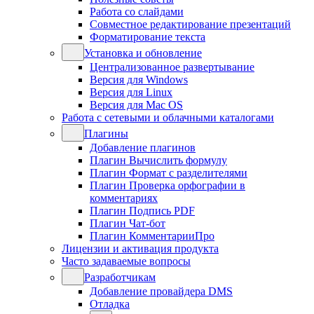
Работа со слайдами
Совместное редактирование презентаций
Форматирование текста
Установка и обновление
Централизованное развертывание
Версия для Windows
Версия для Linux
Версия для Mac OS
Работа с сетевыми и облачными каталогами
Плагины
Добавление плагинов
Плагин Вычислить формулу
Плагин Формат с разделителями
Плагин Проверка орфографии в
комментариях
Плагин Подпись PDF
Плагин Чат-бот
Плагин КомментарииПро
Лицензии и активация продукта
Часто задаваемые вопросы
Разработчикам
Добавление провайдера DMS
Отладка