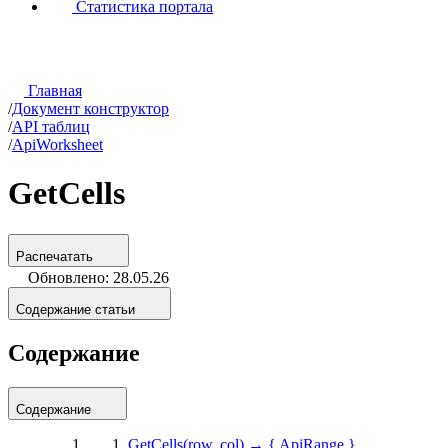
Статистика портала
Главная
/
Документ конструктор
/
API таблиц
/
ApiWorksheet
GetCells
Распечатать
Обновлено: 28.05.26
Содержание статьи
Содержание
Содержание
GetCells(row, col) → { ApiRange }