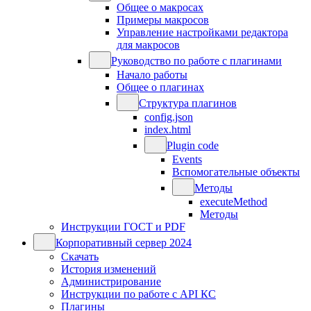
Общее о макросах
Примеры макросов
Управление настройками редактора
для макросов
Руководство по работе с плагинами
Начало работы
Общее о плагинах
Структура плагинов
config.json
index.html
Plugin code
Events
Вспомогательные объекты
Методы
executeMethod
Методы
Инструкции ГОСТ и PDF
Корпоративный сервер 2024
Скачать
История изменений
Администрирование
Инструкции по работе с API КС
Плагины