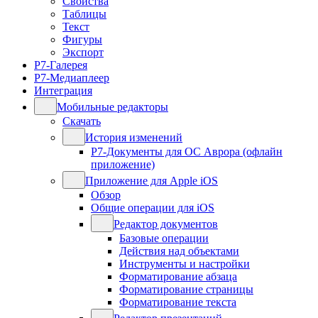
Свойства
Таблицы
Текст
Фигуры
Экспорт
Р7-Галерея
Р7-Медиаплеер
Интеграция
Мобильные редакторы
Скачать
История изменений
Р7-Документы для ОС Аврора (офлайн
приложение)
Приложение для Apple iOS
Обзор
Общие операции для iOS
Редактор документов
Базовые операции
Действия над объектами
Инструменты и настройки
Форматирование абзаца
Форматирование страницы
Форматирование текста