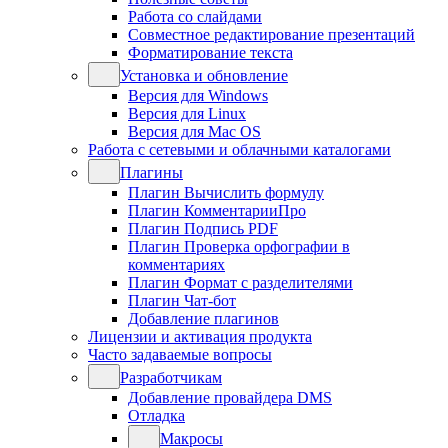
Работа со слайдами
Совместное редактирование презентаций
Форматирование текста
Установка и обновление
Версия для Windows
Версия для Linux
Версия для Mac OS
Работа с сетевыми и облачными каталогами
Плагины
Плагин Вычислить формулу
Плагин КомментарииПро
Плагин Подпись PDF
Плагин Проверка орфографии в
комментариях
Плагин Формат с разделителями
Плагин Чат-бот
Добавление плагинов
Лицензии и активация продукта
Часто задаваемые вопросы
Разработчикам
Добавление провайдера DMS
Отладка
Макросы