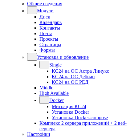
Общие сведения
Модули
Диск
Календарь
Контакты
Почта
Проекты
Страницы
Формы
Установка и обновление
Single
КС24 на ОС Астра Линукс
КС24 на ОС Дебиан
КС24 на ОС РЕД
Middle
High Available
Docker
Миграция КС24
Установка Docker
Установка Docker-compose
Комплекс 2 сервера приложений + 2 веб-
сервера
Настройки