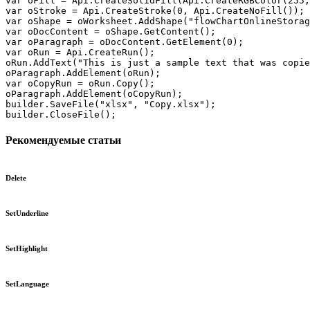
var oFill = Api.CreateSolidFill(Api.CreateRGBColor(255,
var oStroke = Api.CreateStroke(0, Api.CreateNoFill());

var oShape = oWorksheet.AddShape("flowChartOnlineStorag
var oDocContent = oShape.GetContent();

var oParagraph = oDocContent.GetElement(0);

var oRun = Api.CreateRun();

oRun.AddText("This is just a sample text that was copie
oParagraph.AddElement(oRun);

var oCopyRun = oRun.Copy();

oParagraph.AddElement(oCopyRun);

builder.SaveFile("xlsx", "Copy.xlsx");

builder.CloseFile();
Рекомендуемые статьи
Delete
SetUnderline
SetHighlight
SetLanguage