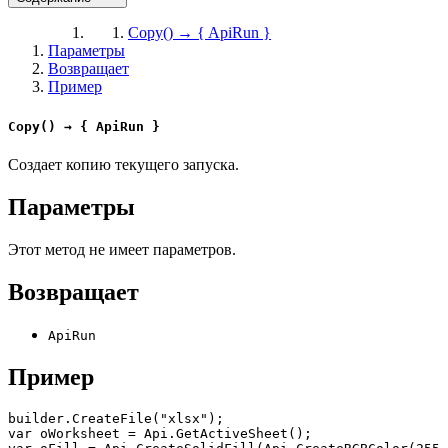
Copy() → { ApiRun }
Параметры
Возвращает
Пример
Copy() → { ApiRun }
Создает копию текущего запуска.
Параметры
Этот метод не имеет параметров.
Возвращает
ApiRun
Пример
builder.CreateFile("xlsx");

var oWorksheet = Api.GetActiveSheet();
