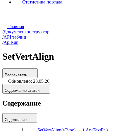
Статистика портала
Главная
/
Документ конструктор
/
API таблиц
/
ApiRun
SetVertAlign
Распечатать
Обновлено: 28.05.26
Содержание статьи
Содержание
Содержание
SetVertAlign(sType) → { ApiTextPr }