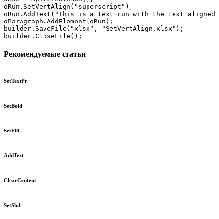
oRun.SetVertAlign("superscript");

oRun.AddText("This is a text run with the text aligned 
oParagraph.AddElement(oRun);

builder.SaveFile("xlsx", "SetVertAlign.xlsx");

builder.CloseFile();
Рекомендуемые статьи
SetTextPr
SetBold
SetFill
AddText
ClearContent
SetShd