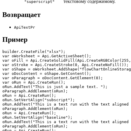
текстовому содержимому.
"superscript"
Возвращает
ApiTextPr
Пример
builder.CreateFile("xlsx");

var oWorksheet = Api.GetActiveSheet();

var oFill = Api.CreateSolidFill(Api.CreateRGBColor(255,
var oStroke = Api.CreateStroke(0, Api.CreateNoFill());

var oShape = oWorksheet.AddShape("flowChartOnlineStorag
var oDocContent = oShape.GetContent();

var oParagraph = oDocContent.GetElement(0);

var oRun = Api.CreateRun();

oRun.AddText("This is just a sample text. ");

oParagraph.AddElement(oRun);

oRun = Api.CreateRun();

oRun.SetVertAlign("subscript");

oRun.AddText("This is a text run with the text aligned 
oParagraph.AddElement(oRun);

oRun = Api.CreateRun();

oRun.SetVertAlign("baseline");

oRun.AddText("This is a text run with the text aligned 
oParagraph.AddElement(oRun);

oRun = Api.CreateRun();
