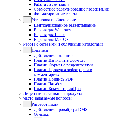
Работа со слайдами
Совместное редактирование презентаций
Форматирование текста
Установка и обновление
Централизованное развертывание
Версия для Windows
Версия для Linux
Версия для Mac OS
Работа с сетевыми и облачными каталогами
Плагины
Добавление плагинов
Плагин Вычислить формулу
Плагин Формат с разделителями
Плагин Проверка орфографии в
комментариях
Плагин Подпись PDF
Плагин Чат-бот
Плагин КомментарииПро
Лицензии и активация продукта
Часто задаваемые вопросы
Разработчикам
Добавление провайдера DMS
Отладка