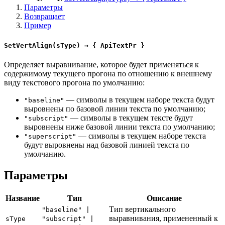
Параметры
Возвращает
Пример
SetVertAlign(sType) → { ApiTextPr }
Определяет выравнивание, которое будет применяться к
содержимому текущего прогона по отношению к внешнему
виду текстового прогона по умолчанию:
— символы в текущем наборе текста будут
"baseline"
выровнены по базовой линии текста по умолчанию;
— символы в текущем тексте будут
"subscript"
выровнены ниже базовой линии текста по умолчанию;
— символы в текущем наборе текста
"superscript"
будут выровнены над базовой линией текста по
умолчанию.
Параметры
Название
Тип
Описание
Тип вертикального
"baseline" |
выравнивания, примененный к
sType
"subscript" |