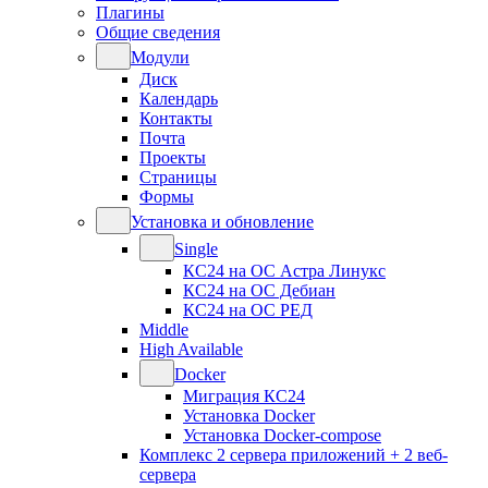
Плагины
Общие сведения
Модули
Диск
Календарь
Контакты
Почта
Проекты
Страницы
Формы
Установка и обновление
Single
КС24 на ОС Астра Линукс
КС24 на ОС Дебиан
КС24 на ОС РЕД
Middle
High Available
Docker
Миграция КС24
Установка Docker
Установка Docker-compose
Комплекс 2 сервера приложений + 2 веб-
сервера