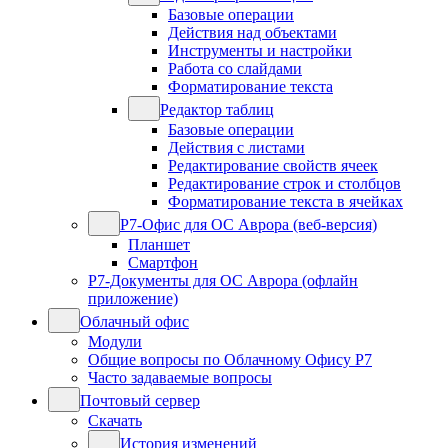
Базовые операции
Действия над объектами
Инструменты и настройки
Работа со слайдами
Форматирование текста
Редактор таблиц
Базовые операции
Действия с листами
Редактирование свойств ячеек
Редактирование строк и столбцов
Форматирование текста в ячейках
Р7-Офис для ОС Аврора (веб-версия)
Планшет
Смартфон
Р7-Документы для ОС Аврора (офлайн
приложение)
Облачный офис
Модули
Общие вопросы по Облачному Офису Р7
Часто задаваемые вопросы
Почтовый сервер
Скачать
История изменений