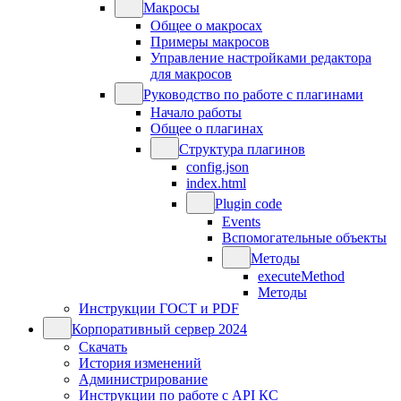
Макросы
Общее о макросах
Примеры макросов
Управление настройками редактора
для макросов
Руководство по работе с плагинами
Начало работы
Общее о плагинах
Структура плагинов
config.json
index.html
Plugin code
Events
Вспомогательные объекты
Методы
executeMethod
Методы
Инструкции ГОСТ и PDF
Корпоративный сервер 2024
Скачать
История изменений
Администрирование
Инструкции по работе с API КС