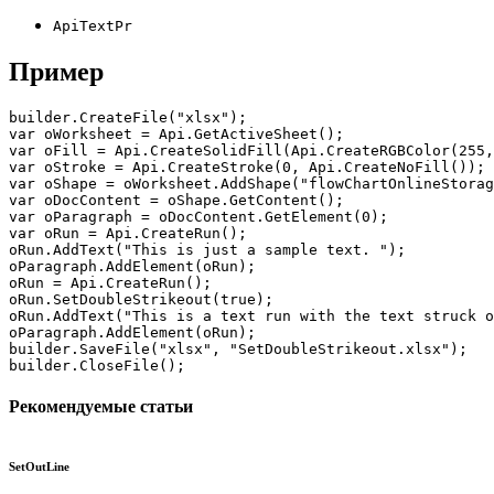
ApiTextPr
Пример
builder.CreateFile("xlsx");

var oWorksheet = Api.GetActiveSheet();

var oFill = Api.CreateSolidFill(Api.CreateRGBColor(255,
var oStroke = Api.CreateStroke(0, Api.CreateNoFill());

var oShape = oWorksheet.AddShape("flowChartOnlineStorag
var oDocContent = oShape.GetContent();

var oParagraph = oDocContent.GetElement(0);

var oRun = Api.CreateRun();

oRun.AddText("This is just a sample text. ");

oParagraph.AddElement(oRun);

oRun = Api.CreateRun();

oRun.SetDoubleStrikeout(true);

oRun.AddText("This is a text run with the text struck o
oParagraph.AddElement(oRun);

builder.SaveFile("xlsx", "SetDoubleStrikeout.xlsx");

builder.CloseFile();
Рекомендуемые статьи
SetOutLine