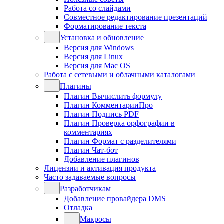
Работа со слайдами
Совместное редактирование презентаций
Форматирование текста
Установка и обновление
Версия для Windows
Версия для Linux
Версия для Mac OS
Работа с сетевыми и облачными каталогами
Плагины
Плагин Вычислить формулу
Плагин КомментарииПро
Плагин Подпись PDF
Плагин Проверка орфографии в
комментариях
Плагин Формат с разделителями
Плагин Чат-бот
Добавление плагинов
Лицензии и активация продукта
Часто задаваемые вопросы
Разработчикам
Добавление провайдера DMS
Отладка
Макросы