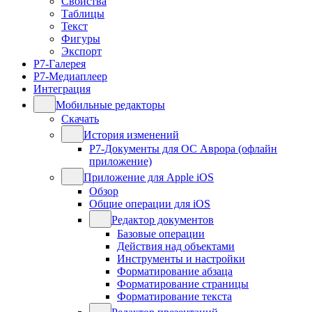
Свойства
Таблицы
Текст
Фигуры
Экспорт
Р7-Галерея
Р7-Медиаплеер
Интеграция
Мобильные редакторы
Скачать
История изменений
Р7-Документы для ОС Аврора (офлайн
приложение)
Приложение для Apple iOS
Обзор
Общие операции для iOS
Редактор документов
Базовые операции
Действия над объектами
Инструменты и настройки
Форматирование абзаца
Форматирование страницы
Форматирование текста