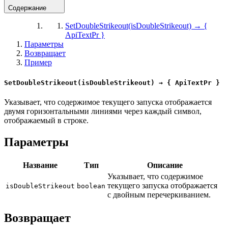
Содержание
SetDoubleStrikeout(isDoubleStrikeout) → {
ApiTextPr }
Параметры
Возвращает
Пример
SetDoubleStrikeout(isDoubleStrikeout) → { ApiTextPr }
Указывает, что содержимое текущего запуска отображается
двумя горизонтальными линиями через каждый символ,
отображаемый в строке.
Параметры
Название
Тип
Описание
Указывает, что содержимое
текущего запуска отображается
isDoubleStrikeout
boolean
с двойным перечеркиванием.
Возвращает