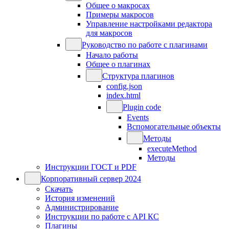
Общее о макросах
Примеры макросов
Управление настройками редактора
для макросов
Руководство по работе с плагинами
Начало работы
Общее о плагинах
Структура плагинов
config.json
index.html
Plugin code
Events
Вспомогательные объекты
Методы
executeMethod
Методы
Инструкции ГОСТ и PDF
Корпоративный сервер 2024
Скачать
История изменений
Администрирование
Инструкции по работе с API КС
Плагины