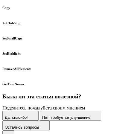
Copy
AddTabStop
SetSmallCaps
SetHighlight
RemoveAllElements
GetFontNames
Была ли эта статья полезной?
Поделитесь пожалуйста своим мнением
Да, спасибо!
Нет, требуется улучшение
Остались вопросы