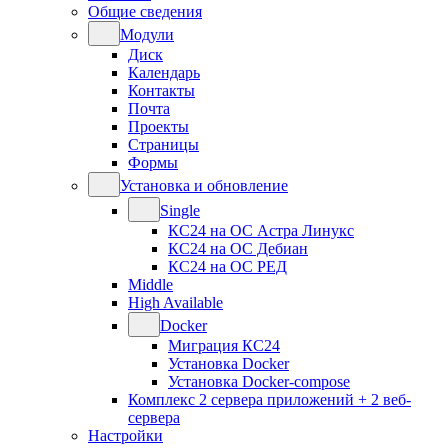
Общие сведения
Модули
Диск
Календарь
Контакты
Почта
Проекты
Страницы
Формы
Установка и обновление
Single
КС24 на ОС Астра Линукс
КС24 на ОС Дебиан
КС24 на ОС РЕД
Middle
High Available
Docker
Миграция КС24
Установка Docker
Установка Docker-compose
Комплекс 2 сервера приложений + 2 веб-
сервера
Настройки