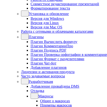
Совместное редактирование презентаций
Форматирование текста
Установка и обновление
Версия для Windows
Версия для Linux
Версия для Mac OS
Работа с сетевыми и облачными каталогами
Плагины
Плагин Вычислить формулу
Плагин КомментарииПро
Плагин Подпись PDF
Плагин Проверка орфографии в комментария
Плагин Формат с разделителями
Плагин Чат-бот
Добавление плагинов
Лицензии и активация продукта
Часто задаваемые вопросы
Разработчикам
Добавление провайдера DMS
Отладка
Макросы
Общее о макросах
Примеры макросов