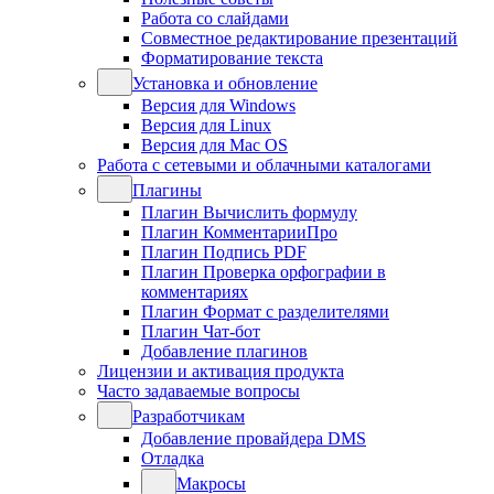
Работа со слайдами
Совместное редактирование презентаций
Форматирование текста
Установка и обновление
Версия для Windows
Версия для Linux
Версия для Mac OS
Работа с сетевыми и облачными каталогами
Плагины
Плагин Вычислить формулу
Плагин КомментарииПро
Плагин Подпись PDF
Плагин Проверка орфографии в
комментариях
Плагин Формат с разделителями
Плагин Чат-бот
Добавление плагинов
Лицензии и активация продукта
Часто задаваемые вопросы
Разработчикам
Добавление провайдера DMS
Отладка
Макросы