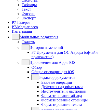
Свойства
Таблицы
Текст
Фигуры
Экспорт
Р7-Галерея
Р7-Медиаплеер
Интеграция
Мобильные редакторы
Скачать
История изменений
Р7-Документы для ОС Аврора (офлайн
приложение)
Приложение для Apple iOS
Обзор
Общие операции для iOS
Редактор документов
Базовые операции
Действия над объектами
Инструменты и настройки
Форматирование абзаца
Форматирование страницы
Форматирование текста