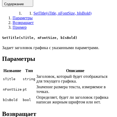
Содержание
SetTitle(sTitle, nFontSize, bIsBold)
Параметры
Возвращает
Пример
SetTitle(sTitle, nFontSize, bIsBold)
Задает заголовок графика с указанными параметрами.
Параметры
Название
Тип
Описание
Заголовок, который будет отображаться
sTitle
string
для текущего графика.
Значение размера текста, измеряемое в
nFontSize
pt
точках.
Определяет, будет ли заголовок графика
bIsBold
bool
написан жирным шрифтом или нет.
Возвращает