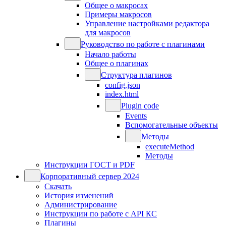
Общее о макросах
Примеры макросов
Управление настройками редактора
для макросов
Руководство по работе с плагинами
Начало работы
Общее о плагинах
Структура плагинов
config.json
index.html
Plugin code
Events
Вспомогательные объекты
Методы
executeMethod
Методы
Инструкции ГОСТ и PDF
Корпоративный сервер 2024
Скачать
История изменений
Администрирование
Инструкции по работе с API КС
Плагины