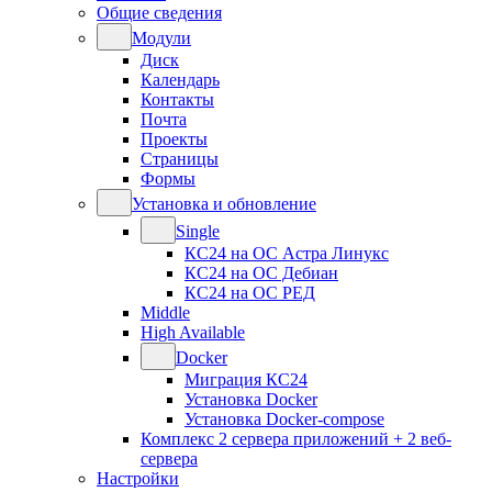
Общие сведения
Модули
Диск
Календарь
Контакты
Почта
Проекты
Страницы
Формы
Установка и обновление
Single
КС24 на ОС Астра Линукс
КС24 на ОС Дебиан
КС24 на ОС РЕД
Middle
High Available
Docker
Миграция КС24
Установка Docker
Установка Docker-compose
Комплекс 2 сервера приложений + 2 веб-
сервера
Настройки