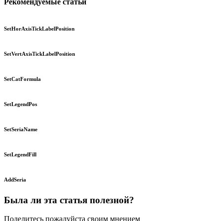
Рекомендуемые статьи
SetHorAxisTickLabelPosition
SetVertAxisTickLabelPosition
SetCatFormula
SetLegendPos
SetSeriaName
SetLegendFill
AddSeria
Была ли эта статья полезной?
Поделитесь пожалуйста своим мнением