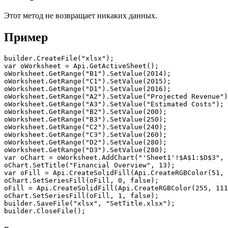
Этот метод не возвращает никаких данных.
Пример
builder.CreateFile("xlsx");

var oWorksheet = Api.GetActiveSheet();

oWorksheet.GetRange("B1").SetValue(2014);

oWorksheet.GetRange("C1").SetValue(2015);

oWorksheet.GetRange("D1").SetValue(2016);

oWorksheet.GetRange("A2").SetValue("Projected Revenue")
oWorksheet.GetRange("A3").SetValue("Estimated Costs");

oWorksheet.GetRange("B2").SetValue(200);

oWorksheet.GetRange("B3").SetValue(250);

oWorksheet.GetRange("C2").SetValue(240);

oWorksheet.GetRange("C3").SetValue(260);

oWorksheet.GetRange("D2").SetValue(280);

oWorksheet.GetRange("D3").SetValue(280);

var oChart = oWorksheet.AddChart("'Sheet1'!$A$1:$D$3", 
oChart.SetTitle("Financial Overview", 13);

var oFill = Api.CreateSolidFill(Api.CreateRGBColor(51, 
oChart.SetSeriesFill(oFill, 0, false);

oFill = Api.CreateSolidFill(Api.CreateRGBColor(255, 111
oChart.SetSeriesFill(oFill, 1, false);

builder.SaveFile("xlsx", "SetTitle.xlsx");

builder.CloseFile();