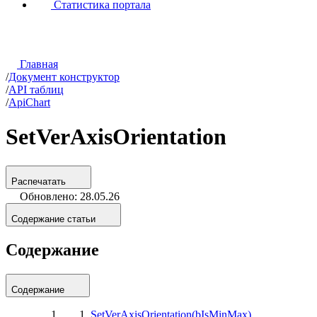
Статистика портала
Главная
/
Документ конструктор
/
API таблиц
/
ApiChart
SetVerAxisOrientation
Распечатать
Обновлено: 28.05.26
Содержание статьи
Содержание
Содержание
SetVerAxisOrientation(bIsMinMax)