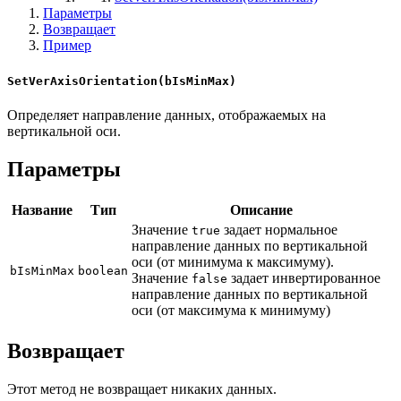
Параметры
Возвращает
Пример
SetVerAxisOrientation(bIsMinMax)
Определяет направление данных, отображаемых на
вертикальной оси.
Параметры
Название
Тип
Описание
Значение
задает нормальное
true
направление данных по вертикальной
оси (от минимума к максимуму).
bIsMinMax
boolean
Значение
задает инвертированное
false
направление данных по вертикальной
оси (от максимума к минимуму)
Возвращает
Этот метод не возвращает никаких данных.