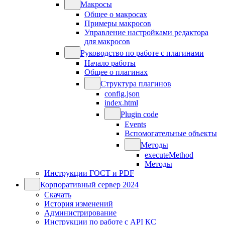
Макросы
Общее о макросах
Примеры макросов
Управление настройками редактора
для макросов
Руководство по работе с плагинами
Начало работы
Общее о плагинах
Структура плагинов
config.json
index.html
Plugin code
Events
Вспомогательные объекты
Методы
executeMethod
Методы
Инструкции ГОСТ и PDF
Корпоративный сервер 2024
Скачать
История изменений
Администрирование
Инструкции по работе с API КС