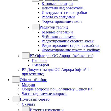
Базовые операции
Действия над объектами
Инструменты и настройки
Работа со слайдами
Форматирование текста
Редактор таблиц
Базовые операции
Действия с листами
Редактирование свойств ячеек
Редактирование строк и столбцов
Форматирование текста в ячейках
Р7-Офис для ОС Аврора (веб-версия)
Планшет
Смартфон
Р7-Документы для ОС Аврора (офлайн
приложение)
Облачный офис
Модули
Общие вопросы по Облачному Офису Р7
Часто задаваемые вопросы
Почтовый сервер
Скачать
История изменений