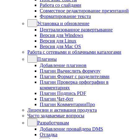
Работа со слайдами
Совместное редактирование презентаций
Форматирование текста
Установка и обновление
Централизованное развертывание
Версия для Windows
Версия для Linux
Версия для Mac OS
Работа с сетевыми и облачными каталогами
Плагины
Добавление плагинов
Плагин Вычислить формулу
Плагин Формат с разделителями
Плагин Проверка орфографии в
комментариях
Плагин Подпись PDF
Плагин Чат-бот
Плагин КомментарииПро
Лицензии и активация продукта
Часто задаваемые вопросы
Разработчикам
Добавление провайдера DMS
Отладка