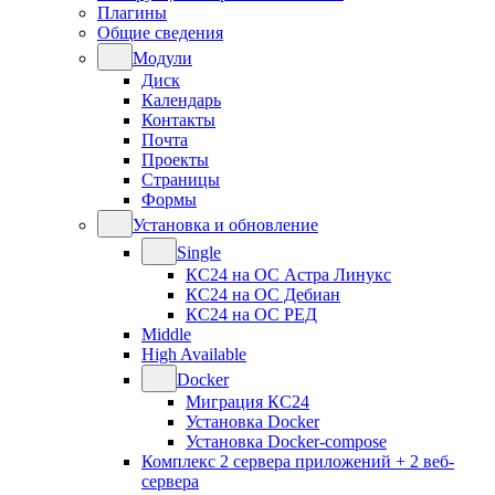
Плагины
Общие сведения
Модули
Диск
Календарь
Контакты
Почта
Проекты
Страницы
Формы
Установка и обновление
Single
КС24 на ОС Астра Линукс
КС24 на ОС Дебиан
КС24 на ОС РЕД
Middle
High Available
Docker
Миграция КС24
Установка Docker
Установка Docker-compose
Комплекс 2 сервера приложений + 2 веб-
сервера