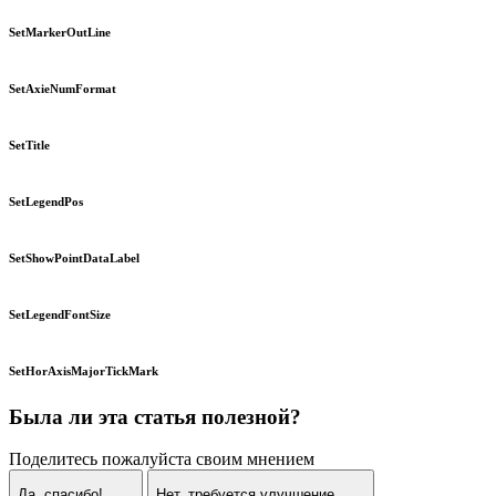
SetMarkerOutLine
SetAxieNumFormat
SetTitle
SetLegendPos
SetShowPointDataLabel
SetLegendFontSize
SetHorAxisMajorTickMark
Была ли эта статья полезной?
Поделитесь пожалуйста своим мнением
Да, спасибо!
Нет, требуется улучшение