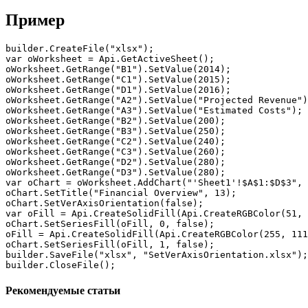
Пример
builder.CreateFile("xlsx");

var oWorksheet = Api.GetActiveSheet();

oWorksheet.GetRange("B1").SetValue(2014);

oWorksheet.GetRange("C1").SetValue(2015);

oWorksheet.GetRange("D1").SetValue(2016);

oWorksheet.GetRange("A2").SetValue("Projected Revenue")
oWorksheet.GetRange("A3").SetValue("Estimated Costs");

oWorksheet.GetRange("B2").SetValue(200);

oWorksheet.GetRange("B3").SetValue(250);

oWorksheet.GetRange("C2").SetValue(240);

oWorksheet.GetRange("C3").SetValue(260);

oWorksheet.GetRange("D2").SetValue(280);

oWorksheet.GetRange("D3").SetValue(280);

var oChart = oWorksheet.AddChart("'Sheet1'!$A$1:$D$3", 
oChart.SetTitle("Financial Overview", 13);

oChart.SetVerAxisOrientation(false);

var oFill = Api.CreateSolidFill(Api.CreateRGBColor(51, 
oChart.SetSeriesFill(oFill, 0, false);

oFill = Api.CreateSolidFill(Api.CreateRGBColor(255, 111
oChart.SetSeriesFill(oFill, 1, false);

builder.SaveFile("xlsx", "SetVerAxisOrientation.xlsx");

builder.CloseFile();
Рекомендуемые статьи