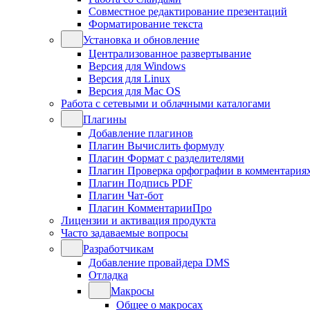
Совместное редактирование презентаций
Форматирование текста
Установка и обновление
Централизованное развертывание
Версия для Windows
Версия для Linux
Версия для Mac OS
Работа с сетевыми и облачными каталогами
Плагины
Добавление плагинов
Плагин Вычислить формулу
Плагин Формат с разделителями
Плагин Проверка орфографии в комментария
Плагин Подпись PDF
Плагин Чат-бот
Плагин КомментарииПро
Лицензии и активация продукта
Часто задаваемые вопросы
Разработчикам
Добавление провайдера DMS
Отладка
Макросы
Общее о макросах