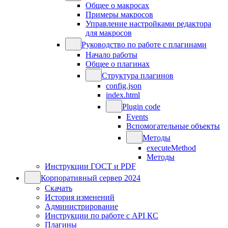
Общее о макросах
Примеры макросов
Управление настройками редактора
для макросов
Руководство по работе с плагинами
Начало работы
Общее о плагинах
Структура плагинов
config.json
index.html
Plugin code
Events
Вспомогательные объекты
Методы
executeMethod
Методы
Инструкции ГОСТ и PDF
Корпоративный сервер 2024
Скачать
История изменений
Администрирование
Инструкции по работе с API КС
Плагины