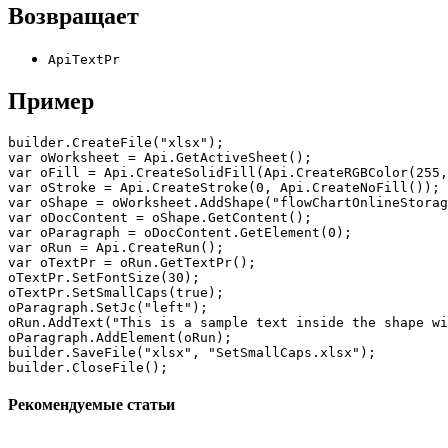
Возвращает
ApiTextPr
Пример
builder.CreateFile("xlsx");

var oWorksheet = Api.GetActiveSheet();

var oFill = Api.CreateSolidFill(Api.CreateRGBColor(255,
var oStroke = Api.CreateStroke(0, Api.CreateNoFill());

var oShape = oWorksheet.AddShape("flowChartOnlineStorag
var oDocContent = oShape.GetContent();

var oParagraph = oDocContent.GetElement(0);

var oRun = Api.CreateRun();

var oTextPr = oRun.GetTextPr();

oTextPr.SetFontSize(30);

oTextPr.SetSmallCaps(true);

oParagraph.SetJc("left");

oRun.AddText("This is a sample text inside the shape wi
oParagraph.AddElement(oRun);

builder.SaveFile("xlsx", "SetSmallCaps.xlsx");

builder.CloseFile();
Рекомендуемые статьи