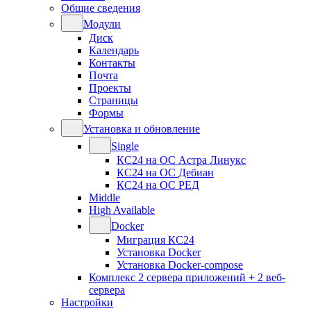
Общие сведения
Модули
Диск
Календарь
Контакты
Почта
Проекты
Страницы
Формы
Установка и обновление
Single
КС24 на ОС Астра Линукс
КС24 на ОС Дебиан
КС24 на ОС РЕД
Middle
High Available
Docker
Миграция КС24
Установка Docker
Установка Docker-compose
Комплекс 2 сервера приложений + 2 веб-
сервера
Настройки