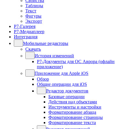
Свойства
Таблицы
Текст
Фигуры
Экспорт
Р7-Галерея
Р7-Медиаплеер
Интеграция
Мобильные редакторы
Скачать
История изменений
Р7-Документы для ОС Аврора (офлайн
приложение)
Приложение для Apple iOS
Обзор
Общие операции для iOS
Редактор документов
Базовые операции
Действия над объектами
Инструменты и настройки
Форматирование абзаца
Форматирование страницы
Форматирование текста