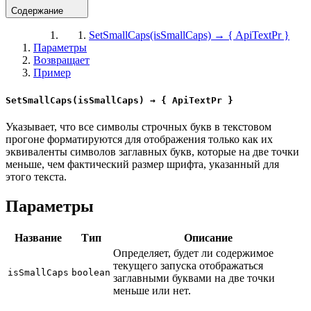
Содержание
SetSmallCaps(isSmallCaps) → { ApiTextPr }
Параметры
Возвращает
Пример
SetSmallCaps(isSmallCaps) → { ApiTextPr }
Указывает, что все символы строчных букв в текстовом
прогоне форматируются для отображения только как их
эквиваленты символов заглавных букв, которые на две точки
меньше, чем фактический размер шрифта, указанный для
этого текста.
Параметры
Название
Тип
Описание
Определяет, будет ли содержимое
текущего запуска отображаться
isSmallCaps
boolean
заглавными буквами на две точки
меньше или нет.