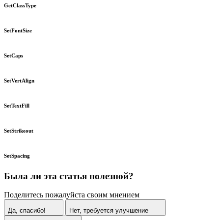
GetClassType
SetFontSize
SetCaps
SetVertAlign
SetTextFill
SetStrikeout
SetSpacing
Была ли эта статья полезной?
Поделитесь пожалуйста своим мнением
Да, спасибо!
Нет, требуется улучшение