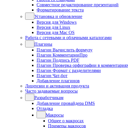
Совместное редактирование презентаций
Форматирование текста
Установка и обновление
Версия для Windows
Версия для Linux
Версия для Mac OS
Работа с сетевыми и облачными каталогами
Плагины
Плагин Вычислить формулу
Плагин КомментарииПро
Плагин Подпись PDF
Плагин Проверка орфографии в комментария
Плагин Формат с разделителями
Плагин Чат-бот
Добавление плагинов
Лицензии и активация продукта
Часто задаваемые вопросы
Разработчикам
Добавление провайдера DMS
Отладка
Макросы
Общее о макросах
Примеры макросов