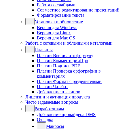
Работа со слайдами
Совместное редактирование презентаций
Форматирование текста
Установка и обновление
Версия для Windows
Версия для Linux
Версия для Mac OS
Работа с сетевыми и облачными каталогами
Плагины
Плагин Вычислить формулу
Плагин КомментарииПро
Плагин Подпись PDF
Плагин Проверка орфографии в
комментариях
Плагин Формат с разделителями
Плагин Чат-бот
Добавление плагинов
Лицензии и активация продукта
Часто задаваемые вопросы
Разработчикам
Добавление провайдера DMS
Отладка
Макросы