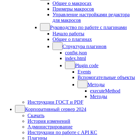
Общее о макросах
Примеры макросов
Управление настройками редактора
для макросов
Руководство по работе с плагинами
Начало работы
Общее о плагинах
Структура плагинов
config.json
index.html
Plugin code
Events
Вспомогательные объекты
Методы
executeMethod
Методы
Инструкции ГОСТ и PDF
Корпоративный сервер 2024
Скачать
История изменений
Администрирование
Инструкции по работе с API КС
Плагины