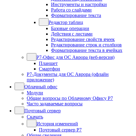
Инструменты и настройки
Работа со слайдами
Форматирование текста
Редактор таблиц
Базовые операции
Действия с листами
Редактирование свойств ячеек
Редактирование строк и столбцов
Форматирование текста в ячейках
Р7-Офис для ОС Аврора (веб-версия)
Планшет
Смартфон
Р7-Документы для ОС Аврора (офлайн
приложение)
Облачный офис
Модули
Общие вопросы по Облачному Офису Р7
Часто задаваемые вопросы
Почтовый сервер
Скачать
История изменений
Почтовый сервер Р7
Общие сведения