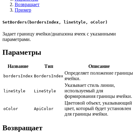
Возвращает
Пример
SetBorders(bordersIndex, lineStyle, oColor)
Задает границу ячейки/диапазона ячеек с указанными
параметрами.
Параметры
Название
Тип
Описание
Определяет положение границы
bordersIndex
BordersIndex
ячейки.
Указывает стиль линии,
используемый для
lineStyle
LineStyle
формирования границы ячейки.
Цветовой объект, указывающий
цвет, который будет установлен
oColor
ApiColor
для границы ячейки.
Возвращает