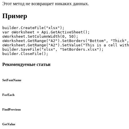
Этот метод не возвращает никаких данных.
Пример
builder.CreateFile("xlsx");

var oWorksheet = Api.GetActiveSheet();

oWorksheet.SetColumnWidth(0, 50);

oWorksheet.GetRange("A2").SetBorders("Bottom", "Thick",
oWorksheet.GetRange("A2").SetValue("This is a cell with
builder.SaveFile("xlsx", "SetBorders.xlsx");

builder.CloseFile();
Рекомендуемые статьи
SetFontName
ForEach
FindPrevious
GetValue