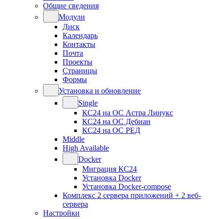
Общие сведения
Модули
Диск
Календарь
Контакты
Почта
Проекты
Страницы
Формы
Установка и обновление
Single
КС24 на ОС Астра Линукс
КС24 на ОС Дебиан
КС24 на ОС РЕД
Middle
High Available
Docker
Миграция КС24
Установка Docker
Установка Docker-compose
Комплекс 2 сервера приложений + 2 веб-
сервера
Настройки