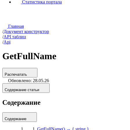
Статистика портала
Главная
/
Документ конструктор
/
API таблиц
/
Api
GetFullName
Распечатать
Обновлено: 28.05.26
Содержание статьи
Содержание
Содержание
GetFullName() → { string }