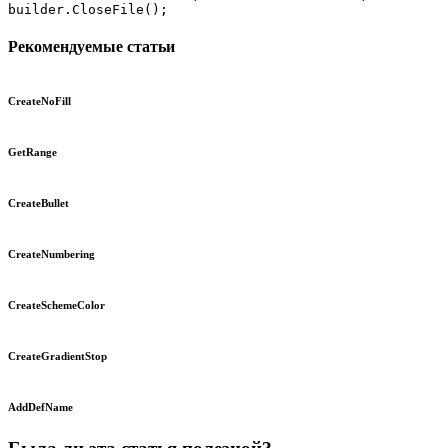
Рекомендуемые статьи
CreateNoFill
GetRange
CreateBullet
CreateNumbering
CreateSchemeColor
CreateGradientStop
AddDefName