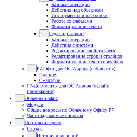
Базовые операции
Действия над объектами
Инструменты и настройки
Работа со слайдами
Форматирование текста
Редактор таблиц
Базовые операции
Действия с листами
Редактирование свойств ячеек
Редактирование строк и столбцов
Форматирование текста в ячейках
Р7-Офис для ОС Аврора (веб-версия)
Планшет
Смартфон
Р7-Документы для ОС Аврора (офлайн
приложение)
Облачный офис
Модули
Общие вопросы по Облачному Офису Р7
Часто задаваемые вопросы
Почтовый сервер
Скачать
История изменений