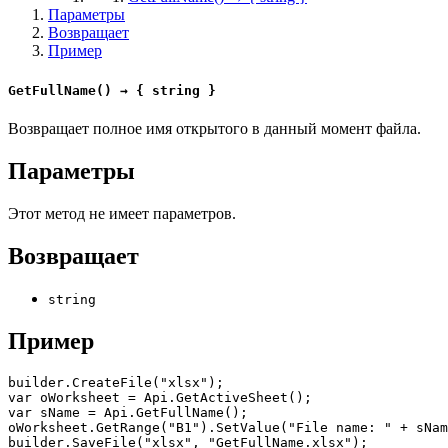
Параметры
Возвращает
Пример
GetFullName() → { string }
Возвращает полное имя открытого в данный момент файла.
Параметры
Этот метод не имеет параметров.
Возвращает
string
Пример
builder.CreateFile("xlsx");

var oWorksheet = Api.GetActiveSheet();

var sName = Api.GetFullName();

oWorksheet.GetRange("B1").SetValue("File name: " + sNam
builder.SaveFile("xlsx", "GetFullName.xlsx");
