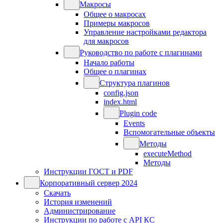
Макросы
Общее о макросах
Примеры макросов
Управление настройками редактора
для макросов
Руководство по работе с плагинами
Начало работы
Общее о плагинах
Структура плагинов
config.json
index.html
Plugin code
Events
Вспомогательные объекты
Методы
executeMethod
Методы
Инструкции ГОСТ и PDF
Корпоративный сервер 2024
Скачать
История изменений
Администрирование
Инструкции по работе с API КС