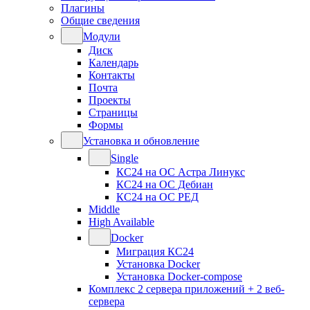
Плагины
Общие сведения
Модули
Диск
Календарь
Контакты
Почта
Проекты
Страницы
Формы
Установка и обновление
Single
КС24 на ОС Астра Линукс
КС24 на ОС Дебиан
КС24 на ОС РЕД
Middle
High Available
Docker
Миграция КС24
Установка Docker
Установка Docker-compose
Комплекс 2 сервера приложений + 2 веб-
сервера