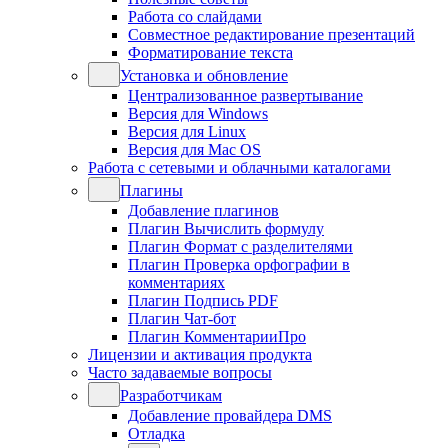
Работа со слайдами
Совместное редактирование презентаций
Форматирование текста
Установка и обновление
Централизованное развертывание
Версия для Windows
Версия для Linux
Версия для Mac OS
Работа с сетевыми и облачными каталогами
Плагины
Добавление плагинов
Плагин Вычислить формулу
Плагин Формат с разделителями
Плагин Проверка орфографии в
комментариях
Плагин Подпись PDF
Плагин Чат-бот
Плагин КомментарииПро
Лицензии и активация продукта
Часто задаваемые вопросы
Разработчикам
Добавление провайдера DMS
Отладка