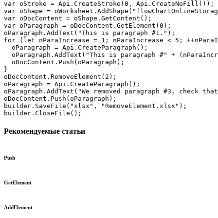
var oStroke = Api.CreateStroke(0, Api.CreateNoFill());

var oShape = oWorksheet.AddShape("flowChartOnlineStorag
var oDocContent = oShape.GetContent();

var oParagraph = oDocContent.GetElement(0);

oParagraph.AddText("This is paragraph #1.");

for (let nParaIncrease = 1; nParaIncrease < 5; ++nParaI
  oParagraph = Api.CreateParagraph();

  oParagraph.AddText("This is paragraph #" + (nParaIncr
  oDocContent.Push(oParagraph);

}

oDocContent.RemoveElement(2);

oParagraph = Api.CreateParagraph();

oParagraph.AddText("We removed paragraph #3, check that
oDocContent.Push(oParagraph);

builder.SaveFile("xlsx", "RemoveElement.xlsx");

builder.CloseFile();
Рекомендуемые статьи
Push
GetElement
AddElement