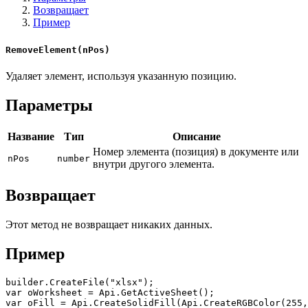
Возвращает
Пример
RemoveElement(nPos)
Удаляет элемент, используя указанную позицию.
Параметры
Название
Тип
Описание
Номер элемента (позиция) в документе или
nPos
number
внутри другого элемента.
Возвращает
Этот метод не возвращает никаких данных.
Пример
builder.CreateFile("xlsx");

var oWorksheet = Api.GetActiveSheet();

var oFill = Api.CreateSolidFill(Api.CreateRGBColor(255,