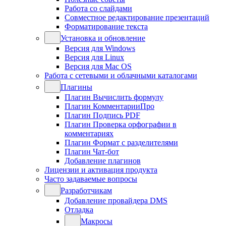
Работа со слайдами
Совместное редактирование презентаций
Форматирование текста
Установка и обновление
Версия для Windows
Версия для Linux
Версия для Mac OS
Работа с сетевыми и облачными каталогами
Плагины
Плагин Вычислить формулу
Плагин КомментарииПро
Плагин Подпись PDF
Плагин Проверка орфографии в
комментариях
Плагин Формат с разделителями
Плагин Чат-бот
Добавление плагинов
Лицензии и активация продукта
Часто задаваемые вопросы
Разработчикам
Добавление провайдера DMS
Отладка
Макросы