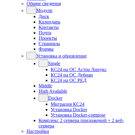
Общие сведения
Модули
Диск
Календарь
Контакты
Почта
Проекты
Страницы
Формы
Установка и обновление
Single
КС24 на ОС Астра Линукс
КС24 на ОС Дебиан
КС24 на ОС РЕД
Middle
High Available
Docker
Миграция КС24
Установка Docker
Установка Docker-compose
Комплекс 2 сервера приложений + 2 веб-
сервера
Настройки