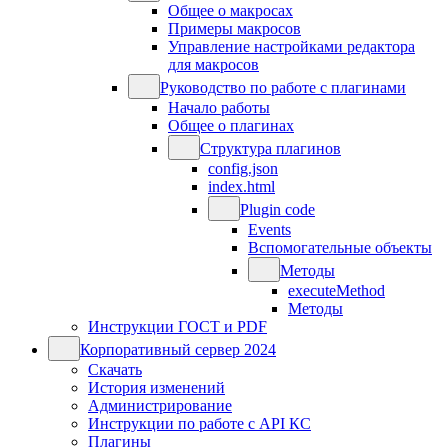
Общее о макросах
Примеры макросов
Управление настройками редактора
для макросов
Руководство по работе с плагинами
Начало работы
Общее о плагинах
Структура плагинов
config.json
index.html
Plugin code
Events
Вспомогательные объекты
Методы
executeMethod
Методы
Инструкции ГОСТ и PDF
Корпоративный сервер 2024
Скачать
История изменений
Администрирование
Инструкции по работе с API КС
Плагины