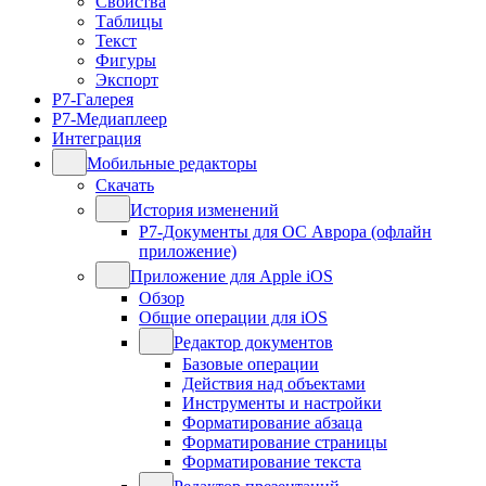
Свойства
Таблицы
Текст
Фигуры
Экспорт
Р7-Галерея
Р7-Медиаплеер
Интеграция
Мобильные редакторы
Скачать
История изменений
Р7-Документы для ОС Аврора (офлайн
приложение)
Приложение для Apple iOS
Обзор
Общие операции для iOS
Редактор документов
Базовые операции
Действия над объектами
Инструменты и настройки
Форматирование абзаца
Форматирование страницы
Форматирование текста