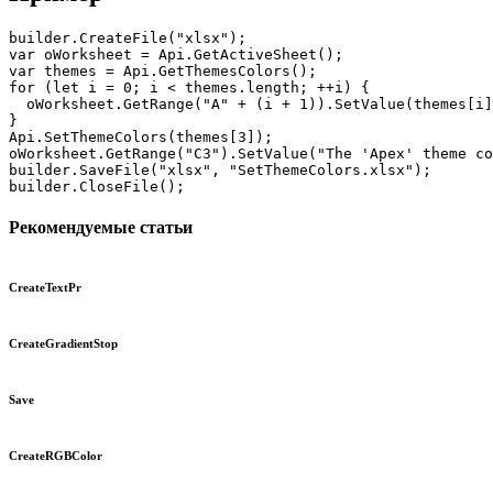
builder.CreateFile("xlsx");

var oWorksheet = Api.GetActiveSheet();

var themes = Api.GetThemesColors();

for (let i = 0; i < themes.length; ++i) {

  oWorksheet.GetRange("A" + (i + 1)).SetValue(themes[i]
}

Api.SetThemeColors(themes[3]);

oWorksheet.GetRange("C3").SetValue("The 'Apex' theme co
builder.SaveFile("xlsx", "SetThemeColors.xlsx");

Рекомендуемые статьи
CreateTextPr
CreateGradientStop
Save
CreateRGBColor