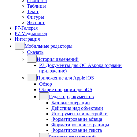
Свойства
Таблицы
Текст
Фигуры
Экспорт
Р7-Галерея
Р7-Медиаплеер
Интеграция
Мобильные редакторы
Скачать
История изменений
Р7-Документы для ОС Аврора (офлайн
приложение)
Приложение для Apple iOS
Обзор
Общие операции для iOS
Редактор документов
Базовые операции
Действия над объектами
Инструменты и настройки
Форматирование абзаца
Форматирование страницы
Форматирование текста