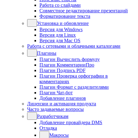
Работа со слайдами
Совместное редактирование презентаций
Форматирование текста
Установка и обновление
Версия для Windows
Версия для Linux
Версия для Mac OS
Работа с сетевыми и облачными каталогами
Плагины
Плагин Вычислить формулу
Плагин КомментарииПро
Плагин Подпись PDF
Плагин Проверка орфографии в
комментариях
Плагин Формат с разделителями
Плагин Чат-бот
Добавление плагинов
Лицензии и активация продукта
Часто задаваемые вопросы
Разработчикам
Добавление провайдера DMS
Отладка
Макросы