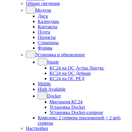
Общие сведения
Модули
Диск
Календарь
Контакты
Почта
Проекты
Страницы
Формы
Установка и обновление
Single
КС24 на ОС Астра Линукс
КС24 на ОС Дебиан
КС24 на ОС РЕД
Middle
High Available
Docker
Миграция КС24
Установка Docker
Установка Docker-compose
Комплекс 2 сервера приложений + 2 веб-
сервера
Настройки