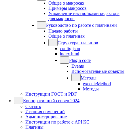
Общее о макросах
Примеры макросов
Управление настройками редактора
для макросов
Руководство по работе с плагинами
Начало работы
Общее о плагинах
Структура плагинов
config.json
index.html
Plugin code
Events
Вспомогательные объекты
Методы
executeMethod
Методы
Инструкции ГОСТ и PDF
Корпоративный сервер 2024
Скачать
История изменений
Администрирование
Инструкции по работе с API КС
Плагины