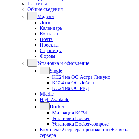
Плагины
Общие сведения
Модули
Диск
Календарь
Контакты
Почта
Проекты
Страницы
Формы
Установка и обновление
Single
КС24 на ОС Астра Линукс
КС24 на ОС Дебиан
КС24 на ОС РЕД
Middle
High Available
Docker
Миграция КС24
Установка Docker
Установка Docker-compose
Комплекс 2 сервера приложений + 2 веб-
сервера