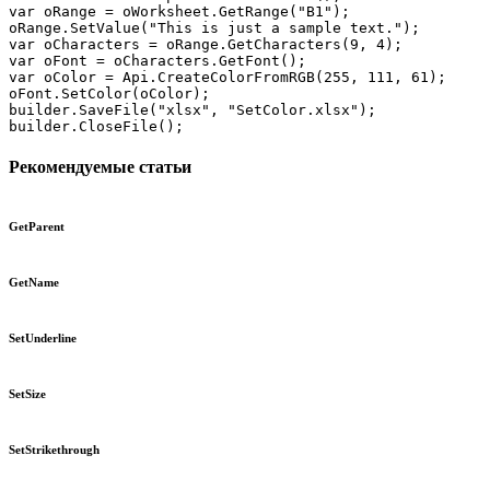
var oRange = oWorksheet.GetRange("B1");

oRange.SetValue("This is just a sample text.");

var oCharacters = oRange.GetCharacters(9, 4);

var oFont = oCharacters.GetFont();

var oColor = Api.CreateColorFromRGB(255, 111, 61);

oFont.SetColor(oColor);

builder.SaveFile("xlsx", "SetColor.xlsx");

builder.CloseFile();
Рекомендуемые статьи
GetParent
GetName
SetUnderline
SetSize
SetStrikethrough