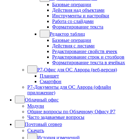
Базовые операции
Действия над объектами
Инструменты и настройки
Работа со слайдами
Форматирование текста
Редактор таблиц
Базовые операции
Действия с листами
Редактирование свойств ячеек
Редактирование строк и столбцов
Форматирование текста в ячейках
Р7-Офис для ОС Аврора (веб-версия)
Планшет
Смартфон
Р7-Документы для ОС Аврора (офлайн
приложение)
Облачный офис
Модули
Общие вопросы по Облачному Офису Р7
Часто задаваемые вопросы
Почтовый сервер
Скачать
История изменений