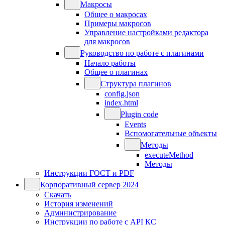
Макросы
Общее о макросах
Примеры макросов
Управление настройками редактора
для макросов
Руководство по работе с плагинами
Начало работы
Общее о плагинах
Структура плагинов
config.json
index.html
Plugin code
Events
Вспомогательные объекты
Методы
executeMethod
Методы
Инструкции ГОСТ и PDF
Корпоративный сервер 2024
Скачать
История изменений
Администрирование
Инструкции по работе с API КС