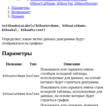
bShowCatName, bShowVal, bShowPercent)
Параметры
Возвращает
Пример
SetShowDataLabels(bShowSerName, bShowCatName,
bShowVal, bShowPercent)
Определяет, какие метки данных диаграммы будут
отображаться на графике.
Параметры
Название
Тип
Описание
Показывать или скрывать имена
столбцов исходной таблицы,
bShowSerName
boolean
используемые для данных, на основе
которых будет строиться диаграмма.
Показывать или скрывать имена строк
исходной таблицы, используемые для
bShowCatName
boolean
данных, на основе которых будет
строиться график.
Показывать или скрывать значения