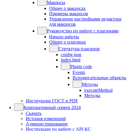
Макросы
Общее о макросах
Примеры макросов
Управление настройками редактора
для макросов
Руководство по работе с плагинами
Начало работы
Общее о плагинах
Структура плагинов
config.json
index.html
Plugin code
Events
Вспомогательные объекты
Методы
executeMethod
Методы
Инструкции ГОСТ и PDF
Корпоративный сервер 2024
Скачать
История изменений
Администрирование
Инструкции по работе с API КС