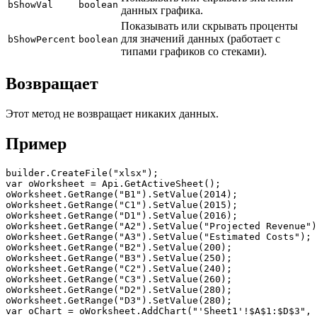
bShowVal
boolean
данных графика.
Показывать или скрывать проценты
для значений данных (работает с
bShowPercent
boolean
типами графиков со стеками).
Возвращает
Этот метод не возвращает никаких данных.
Пример
builder.CreateFile("xlsx");

var oWorksheet = Api.GetActiveSheet();

oWorksheet.GetRange("B1").SetValue(2014);

oWorksheet.GetRange("C1").SetValue(2015);

oWorksheet.GetRange("D1").SetValue(2016);

oWorksheet.GetRange("A2").SetValue("Projected Revenue")
oWorksheet.GetRange("A3").SetValue("Estimated Costs");

oWorksheet.GetRange("B2").SetValue(200);

oWorksheet.GetRange("B3").SetValue(250);

oWorksheet.GetRange("C2").SetValue(240);

oWorksheet.GetRange("C3").SetValue(260);

oWorksheet.GetRange("D2").SetValue(280);

oWorksheet.GetRange("D3").SetValue(280);

var oChart = oWorksheet.AddChart("'Sheet1'!$A$1:$D$3", 