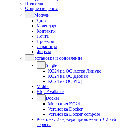
Плагины
Общие сведения
Модули
Диск
Календарь
Контакты
Почта
Проекты
Страницы
Формы
Установка и обновление
Single
КС24 на ОС Астра Линукс
КС24 на ОС Дебиан
КС24 на ОС РЕД
Middle
High Available
Docker
Миграция КС24
Установка Docker
Установка Docker-compose
Комплекс 2 сервера приложений + 2 веб-
сервера