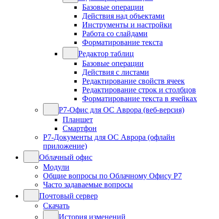
Базовые операции
Действия над объектами
Инструменты и настройки
Работа со слайдами
Форматирование текста
Редактор таблиц
Базовые операции
Действия с листами
Редактирование свойств ячеек
Редактирование строк и столбцов
Форматирование текста в ячейках
Р7-Офис для ОС Аврора (веб-версия)
Планшет
Смартфон
Р7-Документы для ОС Аврора (офлайн
приложение)
Облачный офис
Модули
Общие вопросы по Облачному Офису Р7
Часто задаваемые вопросы
Почтовый сервер
Скачать
История изменений