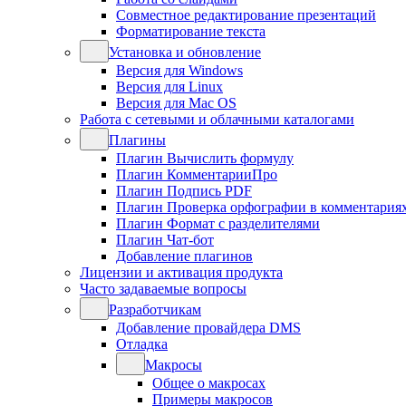
Совместное редактирование презентаций
Форматирование текста
Установка и обновление
Версия для Windows
Версия для Linux
Версия для Mac OS
Работа с сетевыми и облачными каталогами
Плагины
Плагин Вычислить формулу
Плагин КомментарииПро
Плагин Подпись PDF
Плагин Проверка орфографии в комментария
Плагин Формат с разделителями
Плагин Чат-бот
Добавление плагинов
Лицензии и активация продукта
Часто задаваемые вопросы
Разработчикам
Добавление провайдера DMS
Отладка
Макросы
Общее о макросах
Примеры макросов