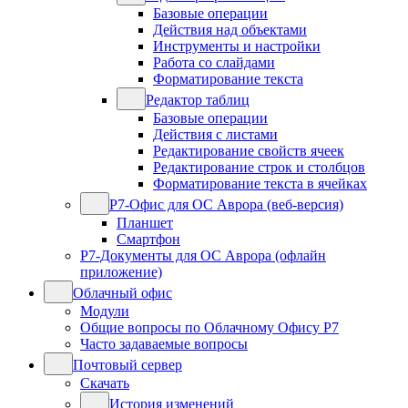
Базовые операции
Действия над объектами
Инструменты и настройки
Работа со слайдами
Форматирование текста
Редактор таблиц
Базовые операции
Действия с листами
Редактирование свойств ячеек
Редактирование строк и столбцов
Форматирование текста в ячейках
Р7-Офис для ОС Аврора (веб-версия)
Планшет
Смартфон
Р7-Документы для ОС Аврора (офлайн
приложение)
Облачный офис
Модули
Общие вопросы по Облачному Офису Р7
Часто задаваемые вопросы
Почтовый сервер
Скачать
История изменений