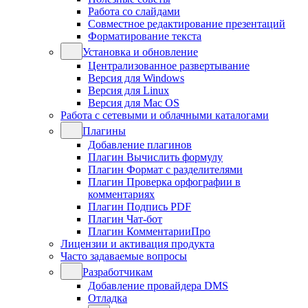
Работа со слайдами
Совместное редактирование презентаций
Форматирование текста
Установка и обновление
Централизованное развертывание
Версия для Windows
Версия для Linux
Версия для Mac OS
Работа с сетевыми и облачными каталогами
Плагины
Добавление плагинов
Плагин Вычислить формулу
Плагин Формат с разделителями
Плагин Проверка орфографии в
комментариях
Плагин Подпись PDF
Плагин Чат-бот
Плагин КомментарииПро
Лицензии и активация продукта
Часто задаваемые вопросы
Разработчикам
Добавление провайдера DMS
Отладка