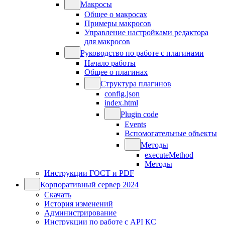
Макросы
Общее о макросах
Примеры макросов
Управление настройками редактора
для макросов
Руководство по работе с плагинами
Начало работы
Общее о плагинах
Структура плагинов
config.json
index.html
Plugin code
Events
Вспомогательные объекты
Методы
executeMethod
Методы
Инструкции ГОСТ и PDF
Корпоративный сервер 2024
Скачать
История изменений
Администрирование
Инструкции по работе с API КС