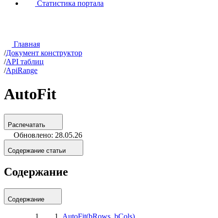
Статистика портала
Главная
/
Документ конструктор
/
API таблиц
/
ApiRange
AutoFit
Распечатать
Обновлено: 28.05.26
Содержание статьи
Содержание
Содержание
AutoFit(bRows, bCols)