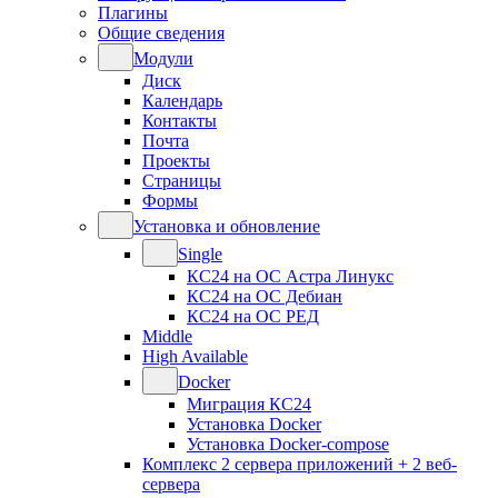
Плагины
Общие сведения
Модули
Диск
Календарь
Контакты
Почта
Проекты
Страницы
Формы
Установка и обновление
Single
КС24 на ОС Астра Линукс
КС24 на ОС Дебиан
КС24 на ОС РЕД
Middle
High Available
Docker
Миграция КС24
Установка Docker
Установка Docker-compose
Комплекс 2 сервера приложений + 2 веб-
сервера