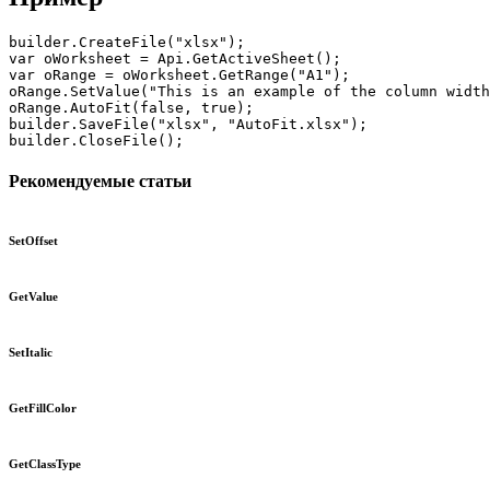
builder.CreateFile("xlsx");

var oWorksheet = Api.GetActiveSheet();

var oRange = oWorksheet.GetRange("A1");

oRange.SetValue("This is an example of the column width
oRange.AutoFit(false, true);

builder.SaveFile("xlsx", "AutoFit.xlsx");

builder.CloseFile();
Рекомендуемые статьи
SetOffset
GetValue
SetItalic
GetFillColor
GetClassType