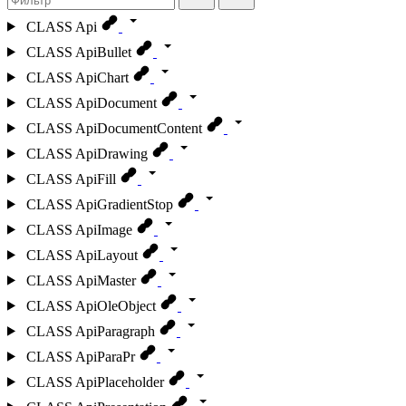
CLASS
Api
CLASS
ApiBullet
CLASS
ApiChart
CLASS
ApiDocument
CLASS
ApiDocumentContent
CLASS
ApiDrawing
CLASS
ApiFill
CLASS
ApiGradientStop
CLASS
ApiImage
CLASS
ApiLayout
CLASS
ApiMaster
CLASS
ApiOleObject
CLASS
ApiParagraph
CLASS
ApiParaPr
CLASS
ApiPlaceholder