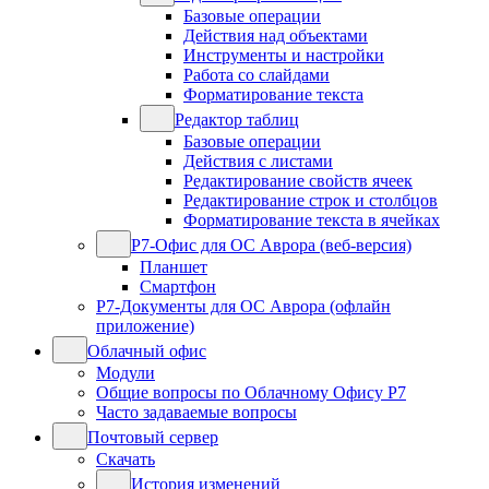
Базовые операции
Действия над объектами
Инструменты и настройки
Работа со слайдами
Форматирование текста
Редактор таблиц
Базовые операции
Действия с листами
Редактирование свойств ячеек
Редактирование строк и столбцов
Форматирование текста в ячейках
Р7-Офис для ОС Аврора (веб-версия)
Планшет
Смартфон
Р7-Документы для ОС Аврора (офлайн
приложение)
Облачный офис
Модули
Общие вопросы по Облачному Офису Р7
Часто задаваемые вопросы
Почтовый сервер
Скачать
История изменений