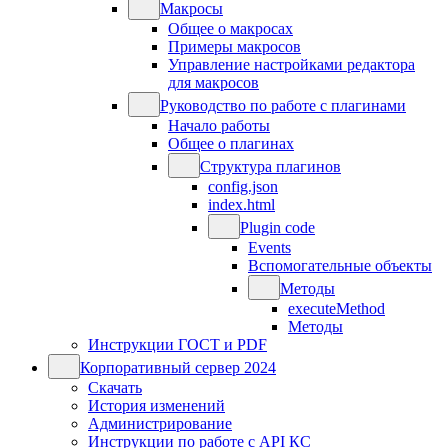
Макросы
Общее о макросах
Примеры макросов
Управление настройками редактора
для макросов
Руководство по работе с плагинами
Начало работы
Общее о плагинах
Структура плагинов
config.json
index.html
Plugin code
Events
Вспомогательные объекты
Методы
executeMethod
Методы
Инструкции ГОСТ и PDF
Корпоративный сервер 2024
Скачать
История изменений
Администрирование
Инструкции по работе с API КС