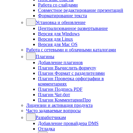
Работа со слайдами
Совместное редактирование презентаций
Форматирование текста
Установка и обновление
Централизованное развертывание
Версия для Windows
Версия для Linux
Версия для Mac OS
Работа с сетевыми и облачными каталогами
Плагины
Добавление плагинов
Плагин Вычислить формулу
Плагин Формат с разделителями
Плагин Проверка орфографии в
комментариях
Плагин Подпись PDF
Плагин Чат-бот
Плагин КомментарииПро
Лицензии и активация продукта
Часто задаваемые вопросы
Разработчикам
Добавление провайдера DMS
Отладка