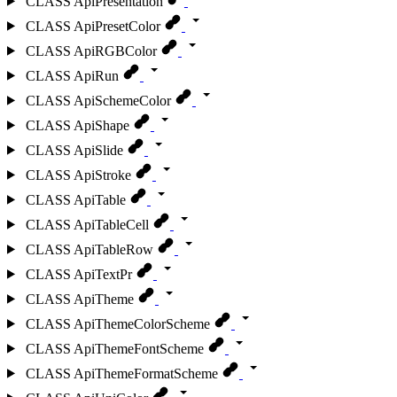
CLASS
ApiPresentation
CLASS
ApiPresetColor
CLASS
ApiRGBColor
CLASS
ApiRun
CLASS
ApiSchemeColor
CLASS
ApiShape
CLASS
ApiSlide
CLASS
ApiStroke
CLASS
ApiTable
CLASS
ApiTableCell
CLASS
ApiTableRow
CLASS
ApiTextPr
CLASS
ApiTheme
CLASS
ApiThemeColorScheme
CLASS
ApiThemeFontScheme
CLASS
ApiThemeFormatScheme