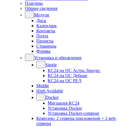
Плагины
Общие сведения
Модули
Диск
Календарь
Контакты
Почта
Проекты
Страницы
Формы
Установка и обновление
Single
КС24 на ОС Астра Линукс
КС24 на ОС Дебиан
КС24 на ОС РЕД
Middle
High Available
Docker
Миграция КС24
Установка Docker
Установка Docker-compose
Комплекс 2 сервера приложений + 2 веб-
сервера