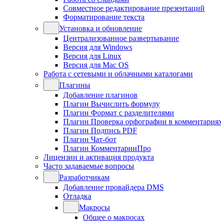
Совместное редактирование презентаций
Форматирование текста
Установка и обновление
Централизованное развертывание
Версия для Windows
Версия для Linux
Версия для Mac OS
Работа с сетевыми и облачными каталогами
Плагины
Добавление плагинов
Плагин Вычислить формулу
Плагин Формат с разделителями
Плагин Проверка орфографии в комментария
Плагин Подпись PDF
Плагин Чат-бот
Плагин КомментарииПро
Лицензии и активация продукта
Часто задаваемые вопросы
Разработчикам
Добавление провайдера DMS
Отладка
Макросы
Общее о макросах