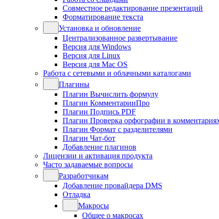
Совместное редактирование презентаций
Форматирование текста
Установка и обновление
Централизованное развертывание
Версия для Windows
Версия для Linux
Версия для Mac OS
Работа с сетевыми и облачными каталогами
Плагины
Плагин Вычислить формулу
Плагин КомментарииПро
Плагин Подпись PDF
Плагин Проверка орфографии в комментария
Плагин Формат с разделителями
Плагин Чат-бот
Добавление плагинов
Лицензии и активация продукта
Часто задаваемые вопросы
Разработчикам
Добавление провайдера DMS
Отладка
Макросы
Общее о макросах