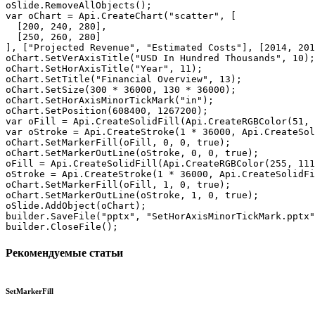
oSlide.RemoveAllObjects();

var oChart = Api.CreateChart("scatter", [

  [200, 240, 280],

  [250, 260, 280]

], ["Projected Revenue", "Estimated Costs"], [2014, 201
oChart.SetVerAxisTitle("USD In Hundred Thousands", 10);

oChart.SetHorAxisTitle("Year", 11);

oChart.SetTitle("Financial Overview", 13);

oChart.SetSize(300 * 36000, 130 * 36000);

oChart.SetHorAxisMinorTickMark("in");

oChart.SetPosition(608400, 1267200);

var oFill = Api.CreateSolidFill(Api.CreateRGBColor(51, 
var oStroke = Api.CreateStroke(1 * 36000, Api.CreateSol
oChart.SetMarkerFill(oFill, 0, 0, true);

oChart.SetMarkerOutLine(oStroke, 0, 0, true);

oFill = Api.CreateSolidFill(Api.CreateRGBColor(255, 111
oStroke = Api.CreateStroke(1 * 36000, Api.CreateSolidFi
oChart.SetMarkerFill(oFill, 1, 0, true);

oChart.SetMarkerOutLine(oStroke, 1, 0, true);

oSlide.AddObject(oChart);

builder.SaveFile("pptx", "SetHorAxisMinorTickMark.pptx"
builder.CloseFile();
Рекомендуемые статьи
SetMarkerFill