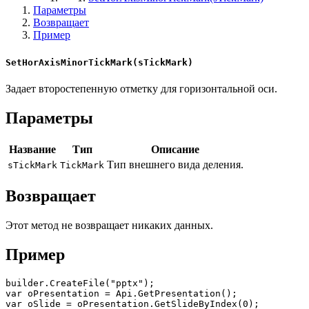
Параметры
Возвращает
Пример
SetHorAxisMinorTickMark(sTickMark)
Задает второстепенную отметку для горизонтальной оси.
Параметры
Название
Тип
Описание
Тип внешнего вида деления.
sTickMark
TickMark
Возвращает
Этот метод не возвращает никаких данных.
Пример
builder.CreateFile("pptx");

var oPresentation = Api.GetPresentation();

var oSlide = oPresentation.GetSlideByIndex(0);
