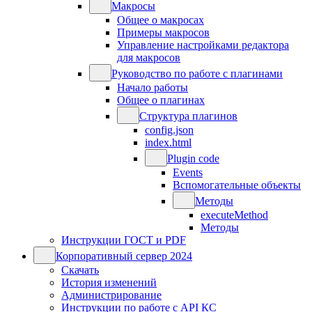
Макросы
Общее о макросах
Примеры макросов
Управление настройками редактора
для макросов
Руководство по работе с плагинами
Начало работы
Общее о плагинах
Структура плагинов
config.json
index.html
Plugin code
Events
Вспомогательные объекты
Методы
executeMethod
Методы
Инструкции ГОСТ и PDF
Корпоративный сервер 2024
Скачать
История изменений
Администрирование
Инструкции по работе с API КС