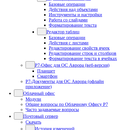
Базовые операции
Действия над объектами
Инструменты и настройки
Работа со слайдами
Форматирование текста
Редактор таблиц
Базовые операции
Действия с листами
Редактирование свойств ячеек
Редактирование строк и столбцов
Форматирование текста в ячейках
Р7-Офис для ОС Аврора (веб-версия)
Планшет
Смартфон
Р7-Документы для ОС Аврора (офлайн
приложение)
Облачный офис
Модули
Общие вопросы по Облачному Офису Р7
Часто задаваемые вопросы
Почтовый сервер
Скачать
История изменений