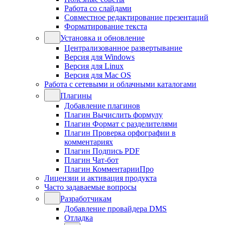
Работа со слайдами
Совместное редактирование презентаций
Форматирование текста
Установка и обновление
Централизованное развертывание
Версия для Windows
Версия для Linux
Версия для Mac OS
Работа с сетевыми и облачными каталогами
Плагины
Добавление плагинов
Плагин Вычислить формулу
Плагин Формат с разделителями
Плагин Проверка орфографии в
комментариях
Плагин Подпись PDF
Плагин Чат-бот
Плагин КомментарииПро
Лицензии и активация продукта
Часто задаваемые вопросы
Разработчикам
Добавление провайдера DMS
Отладка