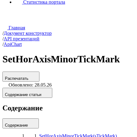
Статистика портала
Главная
/
Документ конструктор
/
API презентаций
/
ApiChart
SetHorAxisMinorTickMark
Распечатать
Обновлено: 28.05.26
Содержание статьи
Содержание
Содержание
SetHorAxisMinorTickMark(sTickMark)