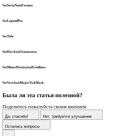
SetSeriaNumFormat
SetLegendPos
SetTitle
SetHorAxisOrientation
SetMinorHorizontalGridlines
SetVertAxisMajorTickMark
Была ли эта статья полезной?
Поделитесь пожалуйста своим мнением
Да, спасибо!
Нет, требуется улучшение
Остались вопросы