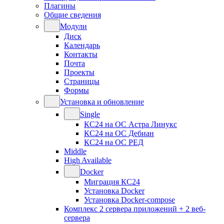
Плагины
Общие сведения
Модули
Диск
Календарь
Контакты
Почта
Проекты
Страницы
Формы
Установка и обновление
Single
КС24 на ОС Астра Линукс
КС24 на ОС Дебиан
КС24 на ОС РЕД
Middle
High Available
Docker
Миграция КС24
Установка Docker
Установка Docker-compose
Комплекс 2 сервера приложений + 2 веб-
сервера