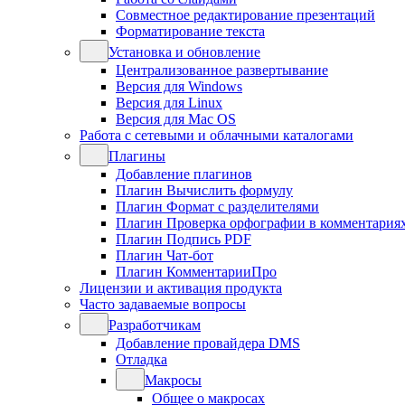
Совместное редактирование презентаций
Форматирование текста
Установка и обновление
Централизованное развертывание
Версия для Windows
Версия для Linux
Версия для Mac OS
Работа с сетевыми и облачными каталогами
Плагины
Добавление плагинов
Плагин Вычислить формулу
Плагин Формат с разделителями
Плагин Проверка орфографии в комментария
Плагин Подпись PDF
Плагин Чат-бот
Плагин КомментарииПро
Лицензии и активация продукта
Часто задаваемые вопросы
Разработчикам
Добавление провайдера DMS
Отладка
Макросы
Общее о макросах