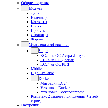
Общие сведения
Модули
Диск
Календарь
Контакты
Почта
Проекты
Страницы
Формы
Установка и обновление
Single
КС24 на ОС Астра Линукс
КС24 на ОС Дебиан
КС24 на ОС РЕД
Middle
High Available
Docker
Миграция КС24
Установка Docker
Установка Docker-compose
Комплекс 2 сервера приложений + 2 веб-
сервера
Настройки