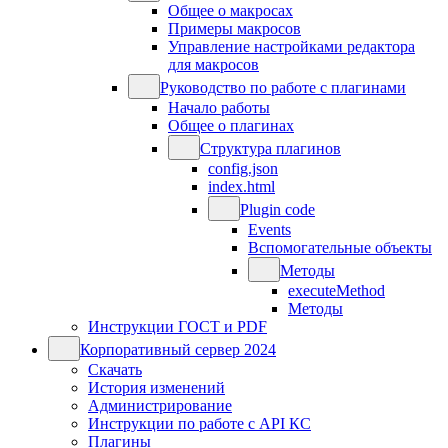
Общее о макросах
Примеры макросов
Управление настройками редактора
для макросов
Руководство по работе с плагинами
Начало работы
Общее о плагинах
Структура плагинов
config.json
index.html
Plugin code
Events
Вспомогательные объекты
Методы
executeMethod
Методы
Инструкции ГОСТ и PDF
Корпоративный сервер 2024
Скачать
История изменений
Администрирование
Инструкции по работе с API КС
Плагины