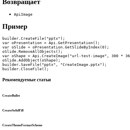
Возвращает
ApiImage
Пример
builder.CreateFile("pptx");

var oPresentation = Api.GetPresentation();

var oSlide = oPresentation.GetSlideByIndex(0);

oSlide.RemoveAllObjects();

var oShape = Api.CreateImage("url-test-image", 300 * 36
oSlide.AddObject(oShape);

builder.SaveFile("pptx", "CreateImage.pptx");

builder.CloseFile();
Рекомендуемые статьи
CreateBullet
CreateSolidFill
CreateThemeFormatScheme