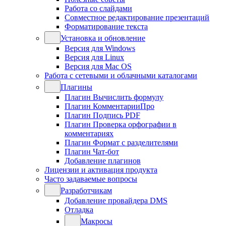
Работа со слайдами
Совместное редактирование презентаций
Форматирование текста
Установка и обновление
Версия для Windows
Версия для Linux
Версия для Mac OS
Работа с сетевыми и облачными каталогами
Плагины
Плагин Вычислить формулу
Плагин КомментарииПро
Плагин Подпись PDF
Плагин Проверка орфографии в
комментариях
Плагин Формат с разделителями
Плагин Чат-бот
Добавление плагинов
Лицензии и активация продукта
Часто задаваемые вопросы
Разработчикам
Добавление провайдера DMS
Отладка
Макросы