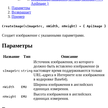
ApiImage }
Параметры
Возвращает
Пример
CreateImage(sImageSrc, nWidth, nHeight) → { ApiImage }
Создает изображение с указанными параметрами.
Параметры
Название
Тип
Описание
Источник изображения, из которого
должно быть вставлено изображение (в
настоящее время поддерживаются только
sImageSrc
string
URL-адреса в Интернете или изображения
в кодировке Base64).
Ширина изображения в английских
nWidth
EMU
единицах измерения.
Высота изображения в английских
nHeight
EMU
единицах измерения.