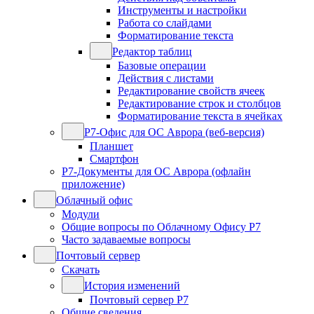
Инструменты и настройки
Работа со слайдами
Форматирование текста
Редактор таблиц
Базовые операции
Действия с листами
Редактирование свойств ячеек
Редактирование строк и столбцов
Форматирование текста в ячейках
Р7-Офис для ОС Аврора (веб-версия)
Планшет
Смартфон
Р7-Документы для ОС Аврора (офлайн
приложение)
Облачный офис
Модули
Общие вопросы по Облачному Офису Р7
Часто задаваемые вопросы
Почтовый сервер
Скачать
История изменений
Почтовый сервер Р7
Общие сведения