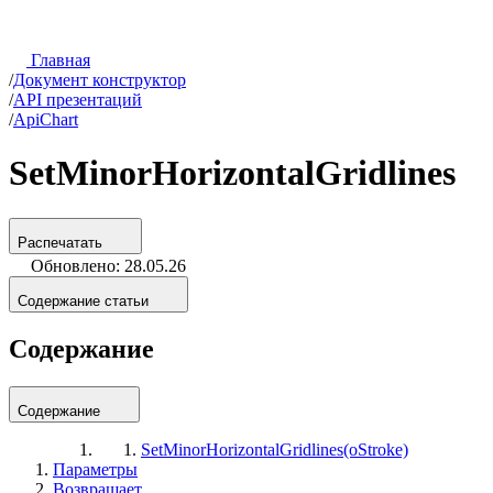
Главная
/
Документ конструктор
/
API презентаций
/
ApiChart
SetMinorHorizontalGridlines
Распечатать
Обновлено: 28.05.26
Содержание статьи
Содержание
Содержание
SetMinorHorizontalGridlines(oStroke)
Параметры
Возвращает