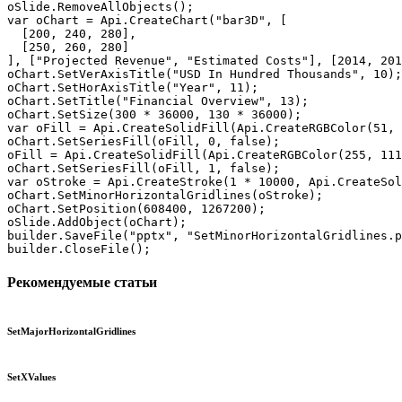
oSlide.RemoveAllObjects();

var oChart = Api.CreateChart("bar3D", [

  [200, 240, 280],

  [250, 260, 280]

], ["Projected Revenue", "Estimated Costs"], [2014, 201
oChart.SetVerAxisTitle("USD In Hundred Thousands", 10);

oChart.SetHorAxisTitle("Year", 11);

oChart.SetTitle("Financial Overview", 13);

oChart.SetSize(300 * 36000, 130 * 36000);

var oFill = Api.CreateSolidFill(Api.CreateRGBColor(51, 
oChart.SetSeriesFill(oFill, 0, false);

oFill = Api.CreateSolidFill(Api.CreateRGBColor(255, 111
oChart.SetSeriesFill(oFill, 1, false);

var oStroke = Api.CreateStroke(1 * 10000, Api.CreateSol
oChart.SetMinorHorizontalGridlines(oStroke);

oChart.SetPosition(608400, 1267200);

oSlide.AddObject(oChart);

builder.SaveFile("pptx", "SetMinorHorizontalGridlines.p
builder.CloseFile();
Рекомендуемые статьи
SetMajorHorizontalGridlines
SetXValues