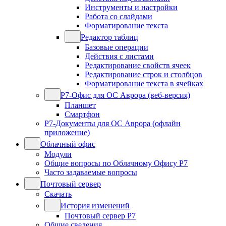
Инструменты и настройки
Работа со слайдами
Форматирование текста
Редактор таблиц
Базовые операции
Действия с листами
Редактирование свойств ячеек
Редактирование строк и столбцов
Форматирование текста в ячейках
Р7-Офис для ОС Аврора (веб-версия)
Планшет
Смартфон
Р7-Документы для ОС Аврора (офлайн
приложение)
Облачный офис
Модули
Общие вопросы по Облачному Офису Р7
Часто задаваемые вопросы
Почтовый сервер
Скачать
История изменений
Почтовый сервер Р7
Общие сведения