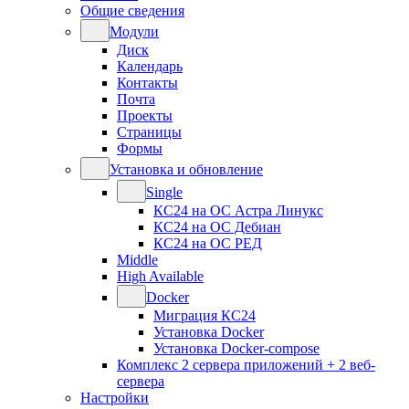
Общие сведения
Модули
Диск
Календарь
Контакты
Почта
Проекты
Страницы
Формы
Установка и обновление
Single
КС24 на ОС Астра Линукс
КС24 на ОС Дебиан
КС24 на ОС РЕД
Middle
High Available
Docker
Миграция КС24
Установка Docker
Установка Docker-compose
Комплекс 2 сервера приложений + 2 веб-
сервера
Настройки