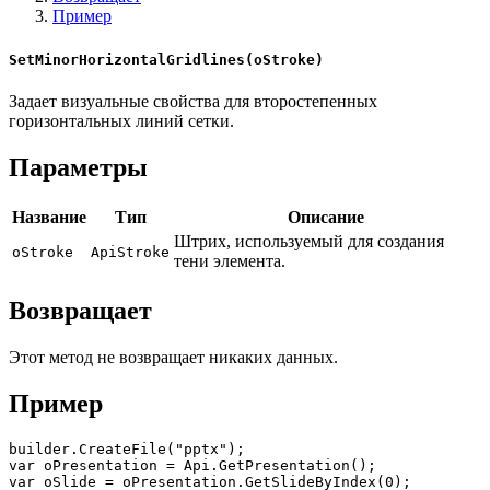
Пример
SetMinorHorizontalGridlines(oStroke)
Задает визуальные свойства для второстепенных
горизонтальных линий сетки.
Параметры
Название
Тип
Описание
Штрих, используемый для создания
oStroke
ApiStroke
тени элемента.
Возвращает
Этот метод не возвращает никаких данных.
Пример
builder.CreateFile("pptx");

var oPresentation = Api.GetPresentation();

var oSlide = oPresentation.GetSlideByIndex(0);
