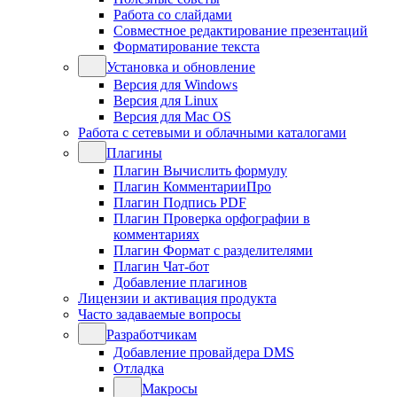
Работа со слайдами
Совместное редактирование презентаций
Форматирование текста
Установка и обновление
Версия для Windows
Версия для Linux
Версия для Mac OS
Работа с сетевыми и облачными каталогами
Плагины
Плагин Вычислить формулу
Плагин КомментарииПро
Плагин Подпись PDF
Плагин Проверка орфографии в
комментариях
Плагин Формат с разделителями
Плагин Чат-бот
Добавление плагинов
Лицензии и активация продукта
Часто задаваемые вопросы
Разработчикам
Добавление провайдера DMS
Отладка
Макросы