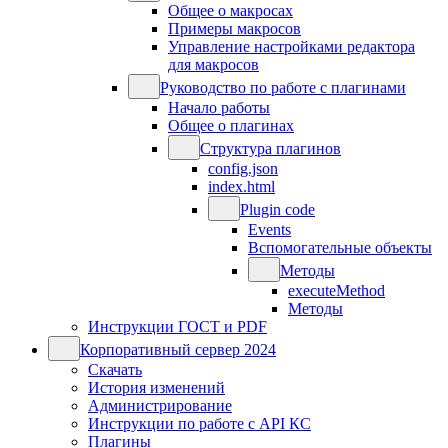
Общее о макросах
Примеры макросов
Управление настройками редактора
для макросов
Руководство по работе с плагинами
Начало работы
Общее о плагинах
Структура плагинов
config.json
index.html
Plugin code
Events
Вспомогательные объекты
Методы
executeMethod
Методы
Инструкции ГОСТ и PDF
Корпоративный сервер 2024
Скачать
История изменений
Администрирование
Инструкции по работе с API КС
Плагины