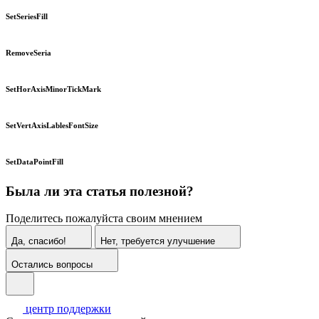
SetSeriesFill
RemoveSeria
SetHorAxisMinorTickMark
SetVertAxisLablesFontSize
SetDataPointFill
Была ли эта статья полезной?
Поделитесь пожалуйста своим мнением
Да, спасибо!
Нет, требуется улучшение
Остались вопросы
центр поддержки