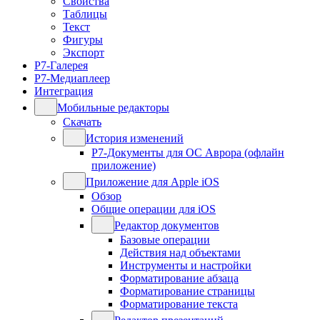
Свойства
Таблицы
Текст
Фигуры
Экспорт
Р7-Галерея
Р7-Медиаплеер
Интеграция
Мобильные редакторы
Скачать
История изменений
Р7-Документы для ОС Аврора (офлайн
приложение)
Приложение для Apple iOS
Обзор
Общие операции для iOS
Редактор документов
Базовые операции
Действия над объектами
Инструменты и настройки
Форматирование абзаца
Форматирование страницы
Форматирование текста