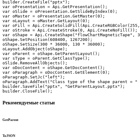
builder.CreateFile("pptx");

var oPresentation = Api.GetPresentation();

var oSlide = oPresentation.GetSlideByIndex(0);

var oMaster = oPresentation.GetMaster(0);

var oLayout = oMaster.GetLayout(0);

var oFill = Api.CreateSolidFill(Api.CreateRGBColor(255,
var oStroke = Api.CreateStroke(0, Api.CreateNoFill());

var oShape = Api.CreateShape("flowChartMagneticTape", 3
oShape.SetPosition(608400, 1267200);

oShape.SetSize(300 * 36000, 130 * 36000);

oLayout.AddObject(oShape);

var oParent = oShape.GetParentLayout();

var sType = oParent.GetClassType();

oSlide.RemoveAllObjects();

var oDocContent = oShape.GetDocContent();

var oParagraph = oDocContent.GetElement(0);

oParagraph.SetJc("left");

oParagraph.AddText("Class type of the shape parent = " 
builder.SaveFile("pptx", "GetParentLayout.pptx");

builder.CloseFile();
Рекомендуемые статьи
GetParent
ToJSON