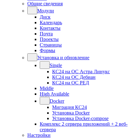
Общие сведения
Модули
Диск
Календарь
Контакты
Почта
Проекты
Страницы
Формы
Установка и обновление
Single
КС24 на ОС Астра Линукс
КС24 на ОС Дебиан
КС24 на ОС РЕД
Middle
High Available
Docker
Миграция КС24
Установка Docker
Установка Docker-compose
Комплекс 2 сервера приложений + 2 веб-
сервера
Настройки