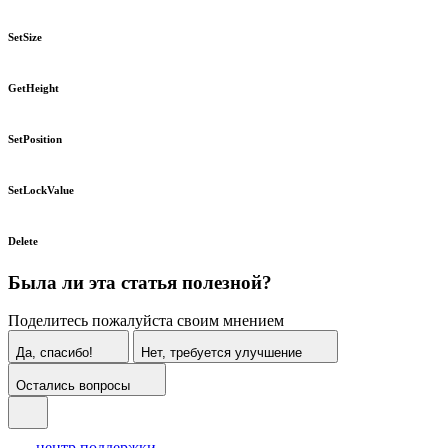
SetSize
GetHeight
SetPosition
SetLockValue
Delete
Была ли эта статья полезной?
Поделитесь пожалуйста своим мнением
Да, спасибо!
Нет, требуется улучшение
Остались вопросы
центр поддержки