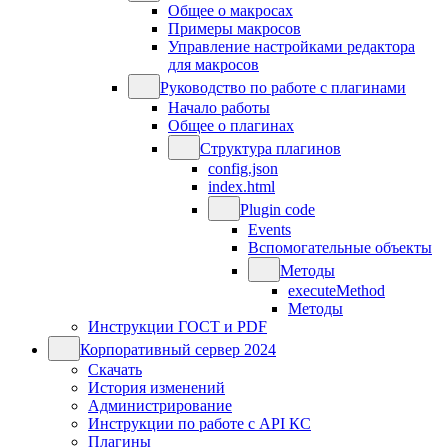
Общее о макросах
Примеры макросов
Управление настройками редактора
для макросов
Руководство по работе с плагинами
Начало работы
Общее о плагинах
Структура плагинов
config.json
index.html
Plugin code
Events
Вспомогательные объекты
Методы
executeMethod
Методы
Инструкции ГОСТ и PDF
Корпоративный сервер 2024
Скачать
История изменений
Администрирование
Инструкции по работе с API КС
Плагины