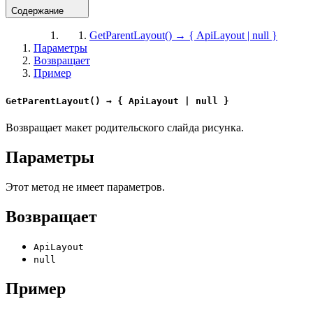
Содержание
GetParentLayout() → { ApiLayout | null }
Параметры
Возвращает
Пример
GetParentLayout() → { ApiLayout | null }
Возвращает макет родительского слайда рисунка.
Параметры
Этот метод не имеет параметров.
Возвращает
ApiLayout
null
Пример