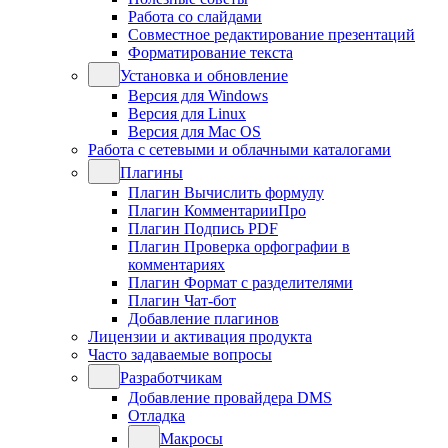
Работа со слайдами
Совместное редактирование презентаций
Форматирование текста
Установка и обновление
Версия для Windows
Версия для Linux
Версия для Mac OS
Работа с сетевыми и облачными каталогами
Плагины
Плагин Вычислить формулу
Плагин КомментарииПро
Плагин Подпись PDF
Плагин Проверка орфографии в
комментариях
Плагин Формат с разделителями
Плагин Чат-бот
Добавление плагинов
Лицензии и активация продукта
Часто задаваемые вопросы
Разработчикам
Добавление провайдера DMS
Отладка
Макросы