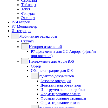
Свойства
Таблицы
Текст
Фигуры
Экспорт
Р7-Галерея
Р7-Медиаплеер
Интеграция
Мобильные редакторы
Скачать
История изменений
Р7-Документы для ОС Аврора (офлайн
приложение)
Приложение для Apple iOS
Обзор
Общие операции для iOS
Редактор документов
Базовые операции
Действия над объектами
Инструменты и настройки
Форматирование абзаца
Форматирование страницы
Форматирование текста