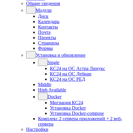
Общие сведения
Модули
Диск
Календарь
Контакты
Почта
Проекты
Страницы
Формы
Установка и обновление
Single
КС24 на ОС Астра Линукс
КС24 на ОС Дебиан
КС24 на ОС РЕД
Middle
High Available
Docker
Миграция КС24
Установка Docker
Установка Docker-compose
Комплекс 2 сервера приложений + 2 веб-
сервера
Настройки