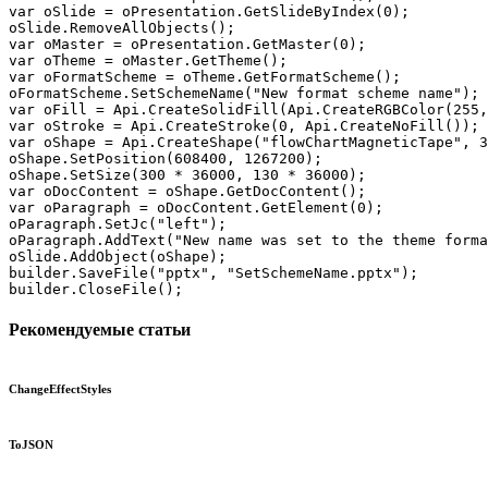
var oSlide = oPresentation.GetSlideByIndex(0);

oSlide.RemoveAllObjects();

var oMaster = oPresentation.GetMaster(0);

var oTheme = oMaster.GetTheme();

var oFormatScheme = oTheme.GetFormatScheme();

oFormatScheme.SetSchemeName("New format scheme name");

var oFill = Api.CreateSolidFill(Api.CreateRGBColor(255,
var oStroke = Api.CreateStroke(0, Api.CreateNoFill());

var oShape = Api.CreateShape("flowChartMagneticTape", 3
oShape.SetPosition(608400, 1267200);

oShape.SetSize(300 * 36000, 130 * 36000);

var oDocContent = oShape.GetDocContent();

var oParagraph = oDocContent.GetElement(0);

oParagraph.SetJc("left");

oParagraph.AddText("New name was set to the theme forma
oSlide.AddObject(oShape);

builder.SaveFile("pptx", "SetSchemeName.pptx");

builder.CloseFile();
Рекомендуемые статьи
ChangeEffectStyles
ToJSON