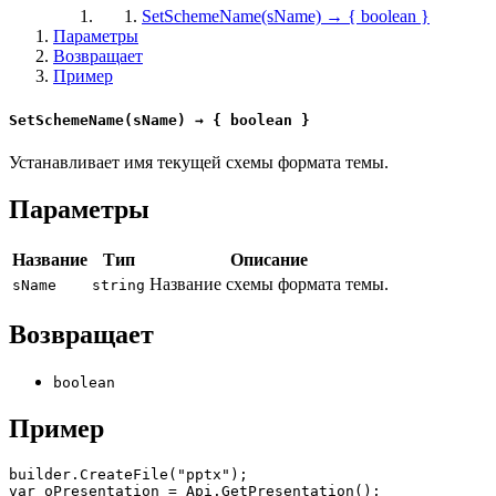
SetSchemeName(sName) → { boolean }
Параметры
Возвращает
Пример
SetSchemeName(sName) → { boolean }
Устанавливает имя текущей схемы формата темы.
Параметры
Название
Тип
Описание
Название схемы формата темы.
sName
string
Возвращает
boolean
Пример
builder.CreateFile("pptx");

var oPresentation = Api.GetPresentation();
