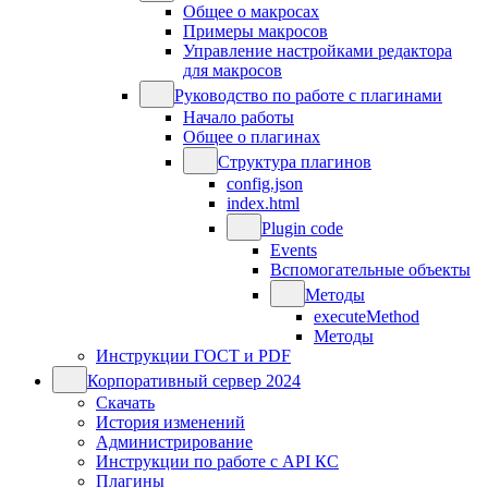
Общее о макросах
Примеры макросов
Управление настройками редактора
для макросов
Руководство по работе с плагинами
Начало работы
Общее о плагинах
Структура плагинов
config.json
index.html
Plugin code
Events
Вспомогательные объекты
Методы
executeMethod
Методы
Инструкции ГОСТ и PDF
Корпоративный сервер 2024
Скачать
История изменений
Администрирование
Инструкции по работе с API КС
Плагины