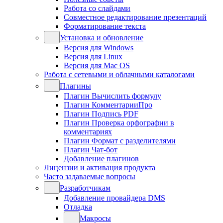
Работа со слайдами
Совместное редактирование презентаций
Форматирование текста
Установка и обновление
Версия для Windows
Версия для Linux
Версия для Mac OS
Работа с сетевыми и облачными каталогами
Плагины
Плагин Вычислить формулу
Плагин КомментарииПро
Плагин Подпись PDF
Плагин Проверка орфографии в
комментариях
Плагин Формат с разделителями
Плагин Чат-бот
Добавление плагинов
Лицензии и активация продукта
Часто задаваемые вопросы
Разработчикам
Добавление провайдера DMS
Отладка
Макросы