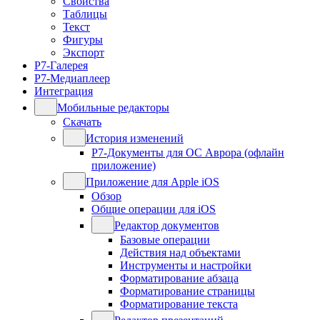
Свойства
Таблицы
Текст
Фигуры
Экспорт
Р7-Галерея
Р7-Медиаплеер
Интеграция
Мобильные редакторы
Скачать
История изменений
Р7-Документы для ОС Аврора (офлайн
приложение)
Приложение для Apple iOS
Обзор
Общие операции для iOS
Редактор документов
Базовые операции
Действия над объектами
Инструменты и настройки
Форматирование абзаца
Форматирование страницы
Форматирование текста