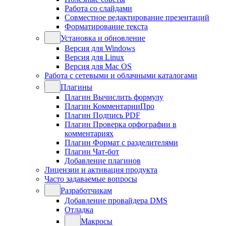
Работа со слайдами
Совместное редактирование презентаций
Форматирование текста
Установка и обновление
Версия для Windows
Версия для Linux
Версия для Mac OS
Работа с сетевыми и облачными каталогами
Плагины
Плагин Вычислить формулу
Плагин КомментарииПро
Плагин Подпись PDF
Плагин Проверка орфографии в
комментариях
Плагин Формат с разделителями
Плагин Чат-бот
Добавление плагинов
Лицензии и активация продукта
Часто задаваемые вопросы
Разработчикам
Добавление провайдера DMS
Отладка
Макросы