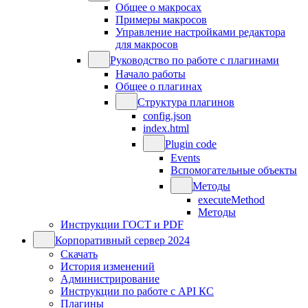
Общее о макросах
Примеры макросов
Управление настройками редактора
для макросов
Руководство по работе с плагинами
Начало работы
Общее о плагинах
Структура плагинов
config.json
index.html
Plugin code
Events
Вспомогательные объекты
Методы
executeMethod
Методы
Инструкции ГОСТ и PDF
Корпоративный сервер 2024
Скачать
История изменений
Администрирование
Инструкции по работе с API КС
Плагины