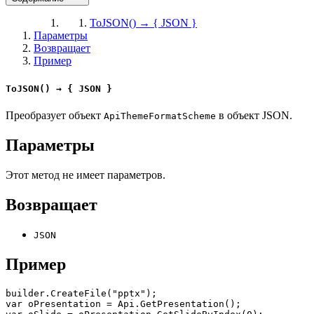
ToJSON() → { JSON }
Параметры
Возвращает
Пример
ToJSON() → { JSON }
Преобразует объект
в объект JSON.
ApiThemeFormatScheme
Параметры
Этот метод не имеет параметров.
Возвращает
JSON
Пример
builder.CreateFile("pptx");

var oPresentation = Api.GetPresentation();
