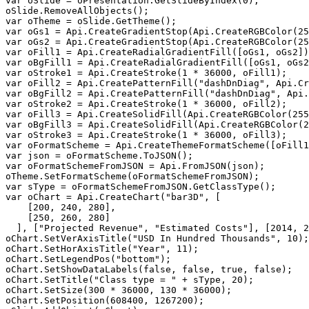
var oSlide = oPresentation.GetSlideByIndex(0);

oSlide.RemoveAllObjects();

var oTheme = oSlide.GetTheme();

var oGs1 = Api.CreateGradientStop(Api.CreateRGBColor(25
var oGs2 = Api.CreateGradientStop(Api.CreateRGBColor(25
var oFill1 = Api.CreateRadialGradientFill([oGs1, oGs2])
var oBgFill1 = Api.CreateRadialGradientFill([oGs1, oGs2
var oStroke1 = Api.CreateStroke(1 * 36000, oFill1);

var oFill2 = Api.CreatePatternFill("dashDnDiag", Api.Cr
var oBgFill2 = Api.CreatePatternFill("dashDnDiag", Api.
var oStroke2 = Api.CreateStroke(1 * 36000, oFill2);

var oFill3 = Api.CreateSolidFill(Api.CreateRGBColor(255
var oBgFill3 = Api.CreateSolidFill(Api.CreateRGBColor(2
var oStroke3 = Api.CreateStroke(1 * 36000, oFill3);

var oFormatScheme = Api.CreateThemeFormatScheme([oFill1
var json = oFormatScheme.ToJSON();

var oFormatSchemeFromJSON = Api.FromJSON(json);

oTheme.SetFormatScheme(oFormatSchemeFromJSON);

var sType = oFormatSchemeFromJSON.GetClassType();

var oChart = Api.CreateChart("bar3D", [

    [200, 240, 280],

    [250, 260, 280]

  ], ["Projected Revenue", "Estimated Costs"], [2014, 2
oChart.SetVerAxisTitle("USD In Hundred Thousands", 10);

oChart.SetHorAxisTitle("Year", 11);

oChart.SetLegendPos("bottom");

oChart.SetShowDataLabels(false, false, true, false);

oChart.SetTitle("Class type = " + sType, 20);

oChart.SetSize(300 * 36000, 130 * 36000);

oChart.SetPosition(608400, 1267200);
