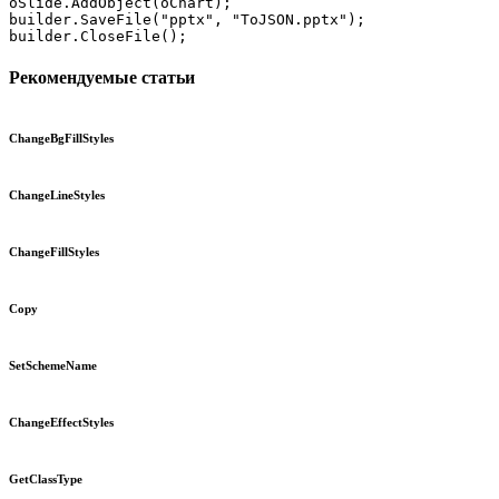
oSlide.AddObject(oChart);

builder.SaveFile("pptx", "ToJSON.pptx");

builder.CloseFile();
Рекомендуемые статьи
ChangeBgFillStyles
ChangeLineStyles
ChangeFillStyles
Copy
SetSchemeName
ChangeEffectStyles
GetClassType