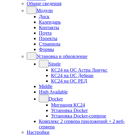
Общие сведения
Модули
Диск
Календарь
Контакты
Почта
Проекты
Страницы
Формы
Установка и обновление
Single
КС24 на ОС Астра Линукс
КС24 на ОС Дебиан
КС24 на ОС РЕД
Middle
High Available
Docker
Миграция КС24
Установка Docker
Установка Docker-compose
Комплекс 2 сервера приложений + 2 веб-
сервера
Настройки